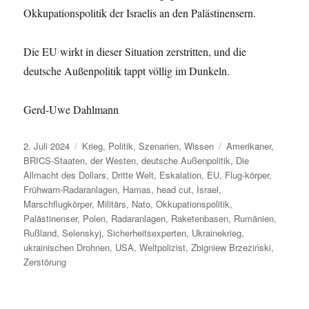
Okkupationspolitik der Israelis an den Palästinensern.
Die EU wirkt in dieser Situation zerstritten, und die
deutsche Außenpolitik tappt völlig im Dunkeln.
Gerd-Uwe Dahlmann
Veröffentlicht
Kategorien
Schlagwörter
2. Juli 2024
Krieg
,
Politik
,
Szenarien
,
Wissen
Amerikaner
,
am
BRICS-Staaten
,
der Westen
,
deutsche Außenpolitik
,
Die
Allmacht des Dollars
,
Dritte Welt
,
Eskalation
,
EU
,
Flug-körper
,
Frühwarn-Radaranlagen
,
Hamas
,
head cut
,
Israel
,
Marschflugkörper
,
Militärs
,
Nato
,
Okkupationspolitik
,
Palästinenser
,
Polen
,
Radaranlagen
,
Raketenbasen
,
Rumänien
,
Rußland
,
Selenskyj
,
Sicherheitsexperten
,
Ukrainekrieg
,
ukrainischen Drohnen
,
USA
,
Weltpolizist
,
Zbigniew Brzeziński
,
Zerstörung