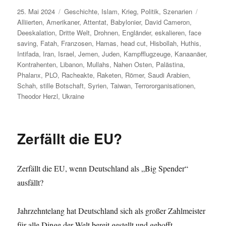
Veröffentlicht
Kategorien
Schlagw
25. Mai 2024
Geschichte
,
Islam
,
Krieg
,
Politik
,
Szenarien
am
Alliierten
,
Amerikaner
,
Attentat
,
Babylonier
,
David Cameron
,
Deeskalation
,
Dritte Welt
,
Drohnen
,
Engländer
,
eskalieren
,
face
saving
,
Fatah
,
Franzosen
,
Hamas
,
head cut
,
Hisbollah
,
Huthis
,
Intifada
,
Iran
,
Israel
,
Jemen
,
Juden
,
Kampfflugzeuge
,
Kanaanäer
,
Kontrahenten
,
Libanon
,
Mullahs
,
Nahen Osten
,
Palästina
,
Phalanx
,
PLO
,
Racheakte
,
Raketen
,
Römer
,
Saudi Arabien
,
Schah
,
stille Botschaft
,
Syrien
,
Taiwan
,
Terrororganisationen
,
Theodor Herzl
,
Ukraine
Zerfällt die EU?
Zerfällt die EU, wenn Deutschland als „Big Spender“
ausfällt?
Jahrzehntelang hat Deutschland sich als großer Zahlmeister
für alle Dinge der Welt bereit gestellt und gehofft