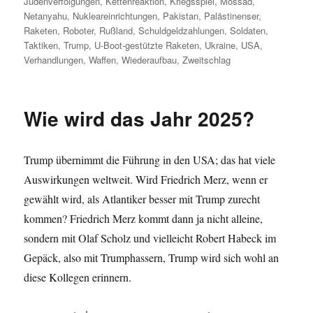
Judenverfolgungen
,
Kettenreaktion
,
Kriegsspiel
,
Mossad
,
Netanyahu
,
Nukleareinrichtungen
,
Pakistan
,
Palästinenser
,
Raketen
,
Roboter
,
Rußland
,
Schuldgeldzahlungen
,
Soldaten
,
Taktiken
,
Trump
,
U-Boot-gestützte Raketen
,
Ukraine
,
USA
,
Verhandlungen
,
Waffen
,
Wiederaufbau
,
Zweitschlag
Wie wird das Jahr 2025?
Trump übernimmt die Führung in den USA; das hat viele
Auswirkungen weltweit. Wird Friedrich Merz, wenn er
gewählt wird, als Atlantiker besser mit Trump zurecht
kommen? Friedrich Merz kommt dann ja nicht alleine,
sondern mit Olaf Scholz und vielleicht Robert Habeck im
Gepäck, also mit Trumphassern, Trump wird sich wohl an
diese Kollegen erinnern.
1