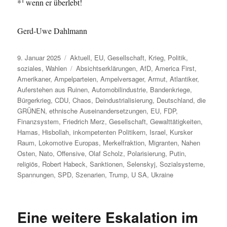
*
wenn er überlebt!
Gerd-Uwe Dahlmann
Veröffentlicht
Kategorien
9. Januar 2025
Aktuell
,
EU
,
Gesellschaft
,
Krieg
,
Politik
,
am
Schlagwörter
soziales
,
Wahlen
Absichtserklärungen
,
AfD
,
America First
,
Amerikaner
,
Ampelparteien
,
Ampelversager
,
Armut
,
Atlantiker
,
Auferstehen aus Ruinen
,
Automobilindustrie
,
Bandenkriege
,
Bürgerkrieg
,
CDU
,
Chaos
,
Deindustrialisierung
,
Deutschland
,
die
GRÜNEN
,
ethnische Auseinandersetzungen
,
EU
,
FDP
,
Finanzsystem
,
Friedrich Merz
,
Gesellschaft
,
Gewalttätigkeiten
,
Hamas
,
Hisbollah
,
inkompetenten Politikern
,
Israel
,
Kursker
Raum
,
Lokomotive Europas
,
Merkelfraktion
,
Migranten
,
Nahen
Osten
,
Nato
,
Offensive
,
Olaf Scholz
,
Polarisierung
,
Putin
,
religiös
,
Robert Habeck
,
Sanktionen
,
Selenskyj
,
Sozialsysteme
,
Spannungen
,
SPD
,
Szenarien
,
Trump
,
U SA
,
Ukraine
Eine weitere Eskalation im