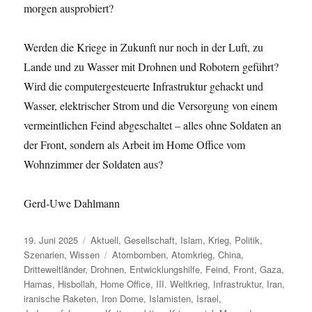
morgen ausprobiert?
Werden die Kriege in Zukunft nur noch in der Luft, zu
Lande und zu Wasser mit Drohnen und Robotern geführt?
Wird die computergesteuerte Infrastruktur gehackt und
Wasser, elektrischer Strom und die Versorgung von einem
vermeintlichen Feind abgeschaltet – alles ohne Soldaten an
der Front, sondern als Arbeit im Home Office vom
Wohnzimmer der Soldaten aus?
Gerd-Uwe Dahlmann
Veröffentlicht
Kategorien
19. Juni 2025
Aktuell
,
Gesellschaft
,
Islam
,
Krieg
,
Politik
,
am
Schlagwörter
Szenarien
,
Wissen
Atombomben
,
Atomkrieg
,
China
,
Dritteweltländer
,
Drohnen
,
Entwicklungshilfe
,
Feind
,
Front
,
Gaza
,
Hamas
,
Hisbollah
,
Home Office
,
III. Weltkrieg
,
Infrastruktur
,
Iran
,
iranische Raketen
,
Iron Dome
,
Islamisten
,
Israel
,