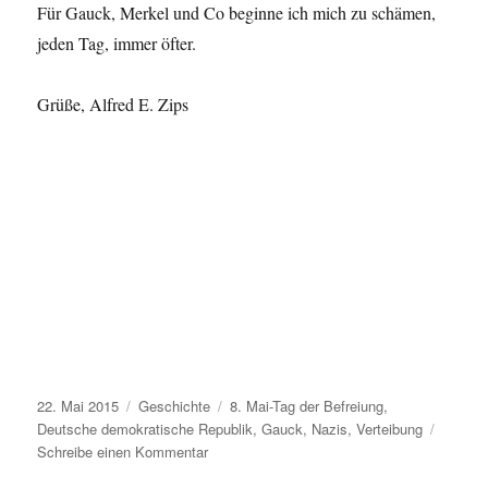
Für Gauck, Merkel und Co beginne ich mich zu schämen,
jeden Tag, immer öfter.
Grüße, Alfred E. Zips
Veröffentlicht
Kategorien
Schlagwörter
22. Mai 2015
Geschichte
8. Mai-Tag der Befreiung
,
am
Deutsche demokratische Republik
,
Gauck
,
Nazis
,
Verteibung
zu
Schreibe einen Kommentar
Leserbrief