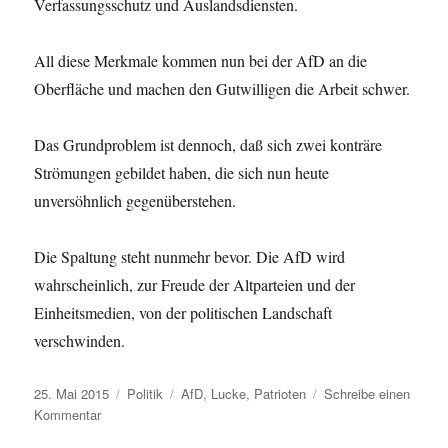
Verfassungs­schutz und Auslandsdiensten.
All diese Merkmale kommen nun bei der AfD an die
Oberfläche und machen den Gutwilligen die Arbeit schwer.
Das Grundproblem ist dennoch, daß sich zwei konträre
Strömungen gebildet haben, die sich nun heute
unversöhnlich gegenüberstehen.
Die Spaltung steht nunmehr bevor. Die AfD wird
wahrscheinlich, zur Freude der Altparteien und der
Einheitsmedien, von der politischen Landschaft
verschwinden.
Veröffentlicht
Kategorien
Schlagwörter
25. Mai 2015
Politik
AfD
,
Lucke
,
Patrioten
Schreibe einen
am
zu
Kommentar
AfD