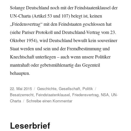
Solange Deutschland noch mit der Feindstaatenklausel der
UN-Charta (Artikel 53 und 107) belegt ist, keinen
„Friedensvertrag“ mit den Feindstaaten geschlossen hat
(siehe Pariser Protokoll und Deutschland-Vertrag vom 23.
Oktober 1954), wird Deutschland bewußt kein souveräner
Staat werden und sein und der Fremd­bestimmung und
Knechtschaft unterliegen – auch wenn unsere Politiker
mantrahaft oder gebetsmühlenartig das Gegenteil
behaupten.
Veröffentlicht
Kategorien
Schlagwörter
22. Mai 2015
Geschichte
,
Gesellschaft
,
Politik
am
Besatzerrecht
,
Feindstaatenklausel
,
Friedensvertrag
,
NSA
,
UN-
zu
Charta
Schreibe einen Kommentar
Zur
BND-
Affäre
Leserbrief