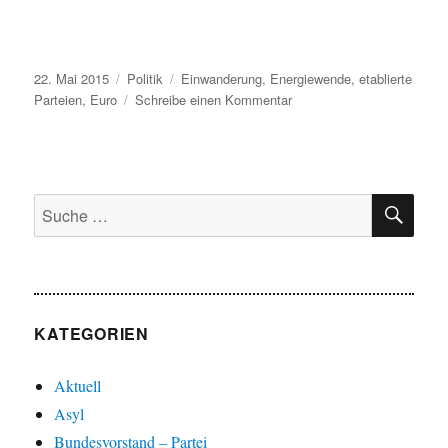
Veröffentlicht
Kategorien
Schlagwörter
22. Mai 2015
Politik
Einwanderung
,
Energiewende
,
etablierte
am
zu
Parteien
,
Euro
Schreibe einen Kommentar
AfD
SU
Suche
nach:
KATEGORIEN
Aktuell
Asyl
Bundesvorstand – Partei