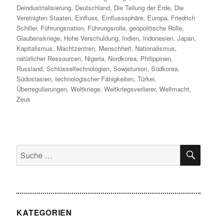
Deindustrialisierung
,
Deutschland
,
Die Teilung der Erde
,
Die
Vereinigten Staaten
,
Einfluss
,
Einflusssphäre
,
Europa
,
Friedrich
Schiller
,
Führungsnation
,
Führungsrolle
,
geopolitische Rolle
,
Glaubenskriege
,
Hohe Verschuldung
,
Indien
,
Indonesien
,
Japan
,
Kapitalismus
,
Machtzentren
,
Menschheit
,
Nationalismus
,
natürlicher Ressourcen
,
Nigeria
,
Nordkorea
,
Philippinen
,
Russland
,
Schlüsseltechnologien
,
Sowjetunion
,
Südkorea
,
Südostasien
,
technologischer Fähigkeiten
,
Türkei
,
Überregulierungen
,
Weltkriege
,
Weltkriegsverlierer
,
Weltmacht
,
Zeus
SU
Suche
nach:
KATEGORIEN