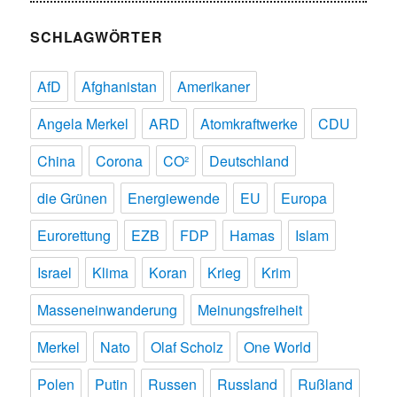
SCHLAGWÖRTER
AfD
Afghanistan
Amerikaner
Angela Merkel
ARD
Atomkraftwerke
CDU
China
Corona
CO²
Deutschland
die Grünen
Energiewende
EU
Europa
Eurorettung
EZB
FDP
Hamas
Islam
Israel
Klima
Koran
Krieg
Krim
Masseneinwanderung
Meinungsfreiheit
Merkel
Nato
Olaf Scholz
One World
Polen
Putin
Russen
Russland
Rußland