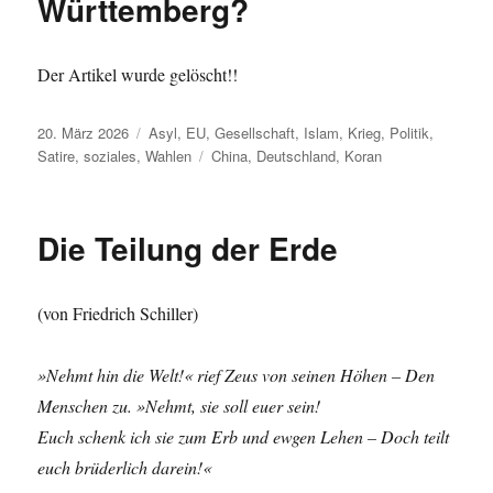
Württemberg?
Der Artikel wurde gelöscht!!
Veröffentlicht
Kategorien
20. März 2026
Asyl
,
EU
,
Gesellschaft
,
Islam
,
Krieg
,
Politik
,
am
Schlagwörter
Satire
,
soziales
,
Wahlen
China
,
Deutschland
,
Koran
Die Teilung der Erde
(von Friedrich Schiller)
»Nehmt hin die Welt!« rief Zeus von seinen Höhen – Den
Menschen zu. »Nehmt, sie soll euer sein!
Euch schenk ich sie zum Erb und ewgen Lehen – Doch teilt
euch brüderlich darein!«