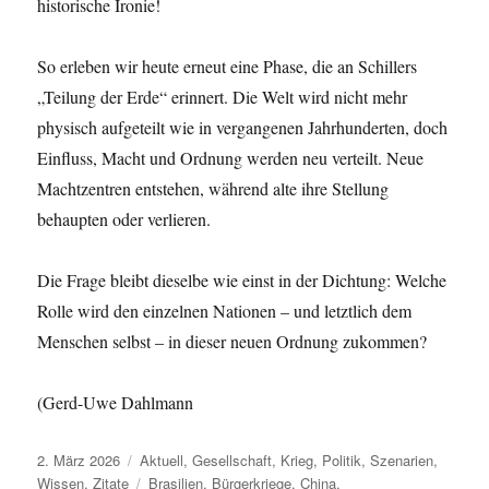
historische Ironie!
So erleben wir heute erneut eine Phase, die an Schillers
„Teilung der Erde“ erinnert. Die Welt wird nicht mehr
physisch aufgeteilt wie in vergangenen Jahrhunderten, doch
Einfluss, Macht und Ordnung werden neu verteilt. Neue
Machtzentren entstehen, während alte ihre Stellung
behaupten oder verlieren.
Die Frage bleibt dieselbe wie einst in der Dichtung: Welche
Rolle wird den einzelnen Nationen – und letztlich dem
Menschen selbst – in dieser neuen Ordnung zukommen?
(Gerd-Uwe Dahlmann
Veröffentlicht
Kategorien
2. März 2026
Aktuell
,
Gesellschaft
,
Krieg
,
Politik
,
Szenarien
,
am
Schlagwörter
Wissen
,
Zitate
Brasilien
,
Bürgerkriege
,
China
,