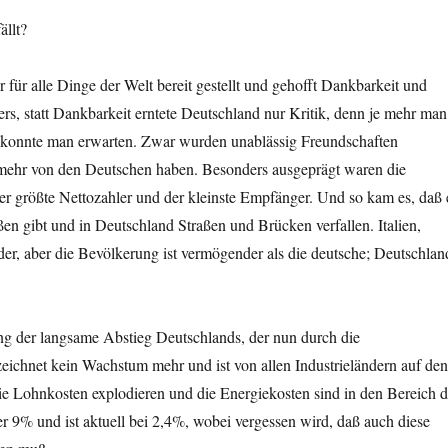
ällt?
 für alle Dinge der Welt bereit gestellt und gehofft Dankbarkeit und
rs, statt Dankbarkeit erntete Deutschland nur Kritik, denn je mehr man
 konnte man erwarten. Zwar wurden unablässig Freundschaften
mehr von den Deutschen haben. Besonders ausgeprägt waren die
er größte Nettozahler und der kleinste Empfänger. Und so kam es, daß 
en gibt und in Deutschland Straßen und Brücken verfallen. Italien,
r, aber die Bevölkerung ist vermögender als die deutsche; Deutschlan
ng der langsame Abstieg Deutschlands, der nun durch die
eichnet kein Wachstum mehr und ist von allen Industrieländern auf de
 die Lohnkosten explodieren und die Energiekosten sind in den Bereich d
r 9% und ist aktuell bei 2,4%, wobei vergessen wird, daß auch diese