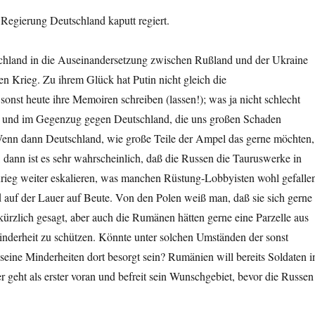
Regierung Deutschland kaputt regiert.
land in die Auseinandersetzung zwischen Rußland und der Ukraine
n Krieg. Zu ihrem Glück hat Putin nicht gleich die
nst heute ihre Memoiren schreiben (lassen!); was ja nicht schlecht
, und im Gegenzug gegen Deutschland, die uns großen Schaden
enn dann Deutschland, wie große Teile der Ampel das gerne möchten,
dann ist es sehr wahrscheinlich, daß die Russen die Tauruswerke in
ieg weiter eskalieren, was manchen Rüstung-Lobbyisten wohl gefalle
 auf der Lauer auf Beute. Von den Polen weiß man, daß sie sich gerne
ürzlich gesagt, aber auch die Rumänen hätten gerne eine Parzelle aus
Minderheit zu schützen. Könnte unter solchen Umständen der sonst
eine Minderheiten dort besorgt sein? Rumänien will bereits Soldaten i
er geht als erster voran und befreit sein Wunschgebiet, bevor die Russen