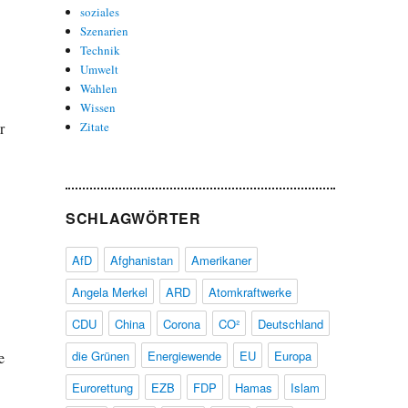
soziales
Szenarien
Technik
Umwelt
Wahlen
Wissen
r
Zitate
SCHLAGWÖRTER
AfD
Afghanistan
Amerikaner
Angela Merkel
ARD
Atomkraftwerke
CDU
China
Corona
CO²
Deutschland
die Grünen
Energiewende
EU
Europa
e
Eurorettung
EZB
FDP
Hamas
Islam