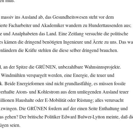
den muß.
 massiv ins Ausland ab, das Gesundheitswesen steht vor dem
ierte Facharbeiter und Akademiker wandern zu Hunderttausenden aus;
e und Analphabeten das Land. Eine Zeitlang versuchte die politische
es kämen die dringend benötigten Ingenieure und Ärzte zu uns. Das wa
ändern die Kräfte stehlen die diese selber dringend brauchen.
pel, an der Spitze die GRÜNEN, unbezahlbare Wahnsinnsprojekte.
Windmühlen verspargelt werden, eine Energie, die teuer und
ik. Beide Energieformen sind nicht grundlastfähig, es müssen fossile
 verhaßte Atom- und Kohlestrom aus dem umliegenden Ausland teuer
lionen Haushalte oder E-Mobilität oder Rüstung; alles verursacht
ie zwingen. Die GRÜNEN fordern auf der einen Seite Enthaltung und
das gehen? Der britische Politiker Edward Bulwer-Lytton meinte, daß di
ügen seien.