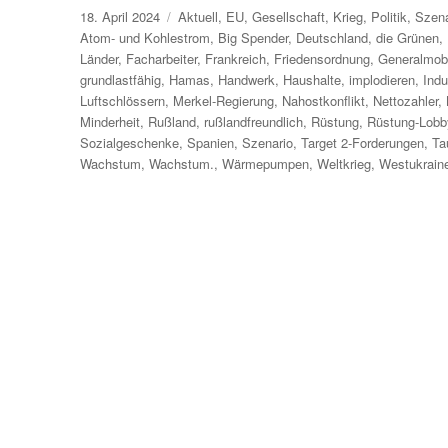
Veröffentlicht
Kategorien
18. April 2024
Aktuell
,
EU
,
Gesellschaft
,
Krieg
,
Politik
,
Szena
am
Atom- und Kohlestrom
,
Big Spender
,
Deutschland
,
die Grünen
,
Länder
,
Facharbeiter
,
Frankreich
,
Friedensordnung
,
Generalmob
grundlastfähig
,
Hamas
,
Handwerk
,
Haushalte
,
implodieren
,
Indu
Luftschlössern
,
Merkel-Regierung
,
Nahostkonflikt
,
Nettozahler
,
Minderheit
,
Rußland
,
rußlandfreundlich
,
Rüstung
,
Rüstung-Lobb
Sozialgeschenke
,
Spanien
,
Szenario
,
Target 2-Forderungen
,
Ta
Wachstum
,
Wachstum.
,
Wärmepumpen
,
Weltkrieg
,
Westukrain