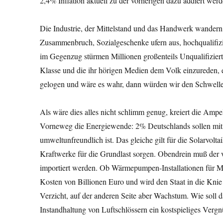
2,4% Inflation aktuell zu der vorherigen dazu addiert wer
Die Industrie, der Mittelstand und das Handwerk wandern
Zusammenbruch, Sozialgeschenke ufern aus, hochqualifiz
im Gegenzug stürmen Millionen großenteils Unqualifiziert
Klasse und die ihr hörigen Medien dem Volk einzureden, 
gelogen und wäre es wahr, dann würden wir den Schwellenl
Als wäre dies alles nicht schlimm genug, kreiert die Am
Vorneweg die Energiewende: 2% Deutschlands sollen mit 
umweltunfreundlich ist. Das gleiche gilt für die Solarvolta
Kraftwerke für die Grundlast sorgen. Obendrein muß der
importiert werden. Ob Wärmepumpen-Installationen für Mil
Kosten von Billionen Euro und wird den Staat in die Kn
Verzicht, auf der anderen Seite aber Wachstum. Wie soll 
Instandhaltung von Luftschlössern ein kostspieliges Vergn