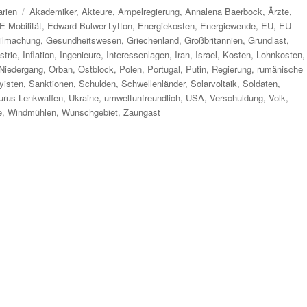
Schlagwörter
rien
Akademiker
,
Akteure
,
Ampelregierung
,
Annalena Baerbock
,
Ärzte
,
E-Mobilität
,
Edward Bulwer-Lytton
,
Energiekosten
,
Energiewende
,
EU
,
EU-
ilmachung
,
Gesundheitswesen
,
Griechenland
,
Großbritannien
,
Grundlast
,
strie
,
Inflation
,
Ingenieure
,
Interessenlagen
,
Iran
,
Israel
,
Kosten
,
Lohnkosten
,
Niedergang
,
Orban
,
Ostblock
,
Polen
,
Portugal
,
Putin
,
Regierung
,
rumänische
yisten
,
Sanktionen
,
Schulden
,
Schwellenländer
,
Solarvoltaik
,
Soldaten
,
urus-Lenkwaffen
,
Ukraine
,
umweltunfreundlich
,
USA
,
Verschuldung
,
Volk
,
e
,
Windmühlen
,
Wunschgebiet
,
Zaungast