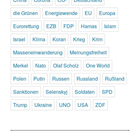
die Grünen
Energiewende
EU
Europa
Eurorettung
EZB
FDP
Hamas
Islam
Israel
Klima
Koran
Krieg
Krim
Masseneinwanderung
Meinungsfreiheit
Merkel
Nato
Olaf Scholz
One World
Polen
Putin
Russen
Russland
Rußland
Sanktionen
Selenskyj
Soldaten
SPD
Trump
Ukraine
UNO
USA
ZDF