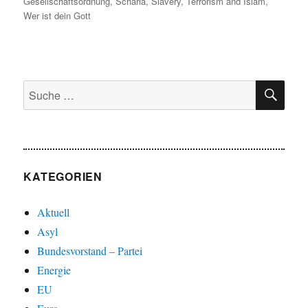
Gesellschaftsordnung
,
Scharia
,
Slavery
,
Terrorism and Islam
,
Wer ist dein Gott
SU
Suche
nach:
KATEGORIEN
Aktuell
Asyl
Bundesvorstand – Partei
Energie
EU