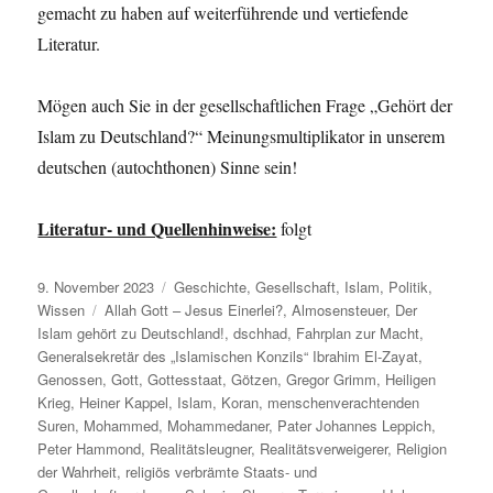
gemacht zu haben auf weiterführende und vertiefende
Literatur.
Mögen auch Sie in der gesellschaftlichen Frage „Gehört der
Islam zu Deutschland?“ Meinungsmultiplikator in unserem
deutschen (autochthonen) Sinne sein!
Literatur- und Quellenhinweise:
folgt
Veröffentlicht
Kategorien
9. November 2023
Geschichte
,
Gesellschaft
,
Islam
,
Politik
,
am
Schlagwörter
Wissen
Allah Gott – Jesus Einerlei?
,
Almosensteuer
,
Der
Islam gehört zu Deutschland!
,
dschhad
,
Fahrplan zur Macht
,
Generalsekretär des „Islamischen Konzils“ Ibrahim El-Zayat
,
Genossen
,
Gott
,
Gottesstaat
,
Götzen
,
Gregor Grimm
,
Heiligen
Krieg
,
Heiner Kappel
,
Islam
,
Koran
,
menschenverachtenden
Suren
,
Mohammed
,
Mohammedaner
,
Pater Johannes Leppich
,
Peter Hammond
,
Realitätsleugner
,
Realitätsverweigerer
,
Religion
der Wahrheit
,
religiös verbrämte Staats- und