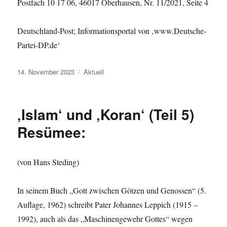
Postfach 10 17 06, 46017 Oberhausen, Nr. 11/2021, Seite 4
Deutschland-Post; Informationsportal von ‚www.Deutsche-
Partei-DP.de‘
Veröffentlicht
Kategorien
14. November 2023
Aktuell
am
‚Islam‘ und ‚Koran‘ (Teil 5)
Resümee:
(von Hans Steding)
In seinem Buch „Gott zwischen Götzen und Genossen“ (5.
Auflage, 1962) schreibt Pater Johannes Leppich (1915 –
1992), auch als das „Maschinengewehr Gottes“ wegen