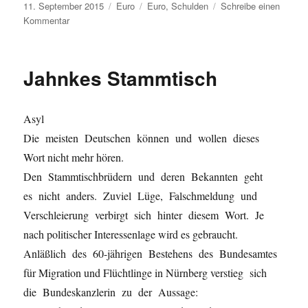
Veröffentlicht
Kategorien
Schlagwörter
11. September 2015
Euro
Euro
,
Schulden
Schreibe einen
am
zu
Kommentar
Griechenland
Jahnkes Stammtisch
Asyl
Die meisten Deutschen können und wollen dieses
Wort nicht mehr hören.
Den Stammtischbrüdern und deren Bekannten geht
es nicht anders. Zuviel Lüge, Falschmeldung und
Verschleierung verbirgt sich hinter diesem Wort. Je
nach politischer Interessenlage wird es gebraucht.
Anläßlich des 60-jährigen Bestehens des Bundesamtes
für Migration und Flüchtlinge in Nürnberg verstieg sich
die Bundeskanzlerin zu der Aussage: