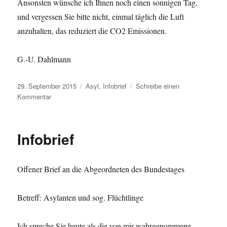
Ansonsten wünsche ich Ihnen noch einen sonnigen Tag,
und vergessen Sie bitte nicht, einmal täglich die Luft
anzuhalten, das reduziert die CO2 Emissionen.
G.-U. Dahlmann
Veröffentlicht
Kategorien
29. September 2015
Asyl
,
Infobrief
Schreibe einen
am
zu
Kommentar
Infobrief
Infobrief
Offener Brief an die Abgeordneten des Bundestages
Betreff: Asylanten und sog. Flüchtlinge
Ich spreche Sie heute als die von mir wahrgenommene