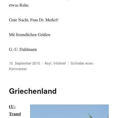
etwas Ruhe.
Gute Nacht, Frau Dr. Merkel!
Mit freundlichen Grüßen
G.-U. Dahlmann
Veröffentlicht
Kategorien
15. September 2015
Asyl
,
Infobrief
Schreibe einen
am
zu
Kommentar
Infobrief
Griechenland
€U-
Transf