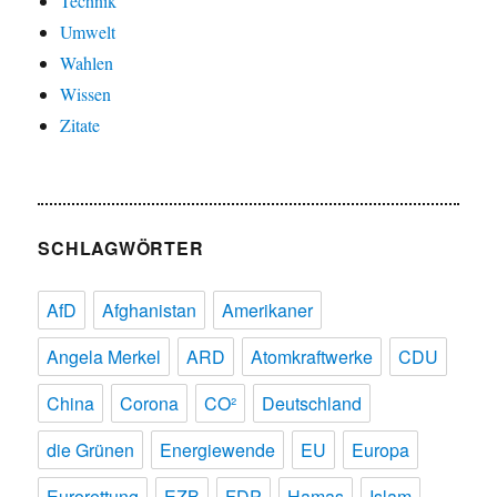
Technik
Umwelt
Wahlen
Wissen
Zitate
SCHLAGWÖRTER
AfD
Afghanistan
Amerikaner
Angela Merkel
ARD
Atomkraftwerke
CDU
China
Corona
CO²
Deutschland
die Grünen
Energiewende
EU
Europa
Eurorettung
EZB
FDP
Hamas
Islam