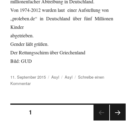
millionenfacher Abtreibung in Deutschland.
Von 1974-2012 wurden laut einer Aufstellung von
„proleben.de“ in Deutschland über fünf Millionen
Kinder
abgetrieben.
Gender läßt grüßen.
Der Rettungsschirm über Griechenland
Bild: GUD
Veröffentlicht
Kategorien
Schlagwörter
11. September 2015
Asyl
Asyl
Schreibe einen
am
zu
Kommentar
Jahnkes
Stammtisch
Beitragsnavigation
SEITE
1
NÄC
HSTE
SEIT