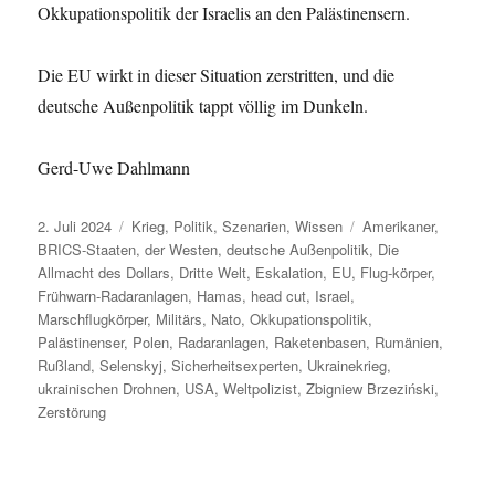
Okkupationspolitik der Israelis an den Palästinensern.
Die EU wirkt in dieser Situation zerstritten, und die
deutsche Außenpolitik tappt völlig im Dunkeln.
Gerd-Uwe Dahlmann
Veröffentlicht
Kategorien
Schlagwörter
2. Juli 2024
Krieg
,
Politik
,
Szenarien
,
Wissen
Amerikaner
,
am
BRICS-Staaten
,
der Westen
,
deutsche Außenpolitik
,
Die
Allmacht des Dollars
,
Dritte Welt
,
Eskalation
,
EU
,
Flug-körper
,
Frühwarn-Radaranlagen
,
Hamas
,
head cut
,
Israel
,
Marschflugkörper
,
Militärs
,
Nato
,
Okkupationspolitik
,
Palästinenser
,
Polen
,
Radaranlagen
,
Raketenbasen
,
Rumänien
,
Rußland
,
Selenskyj
,
Sicherheitsexperten
,
Ukrainekrieg
,
ukrainischen Drohnen
,
USA
,
Weltpolizist
,
Zbigniew Brzeziński
,
Zerstörung