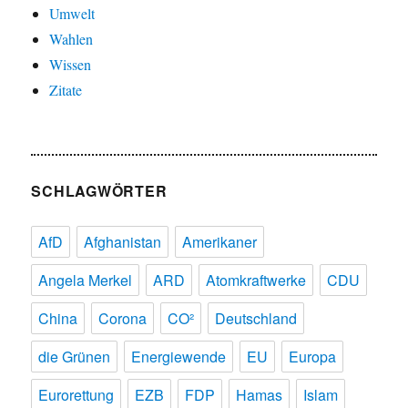
Umwelt
Wahlen
Wissen
Zitate
SCHLAGWÖRTER
AfD
Afghanistan
Amerikaner
Angela Merkel
ARD
Atomkraftwerke
CDU
China
Corona
CO²
Deutschland
die Grünen
Energiewende
EU
Europa
Eurorettung
EZB
FDP
Hamas
Islam