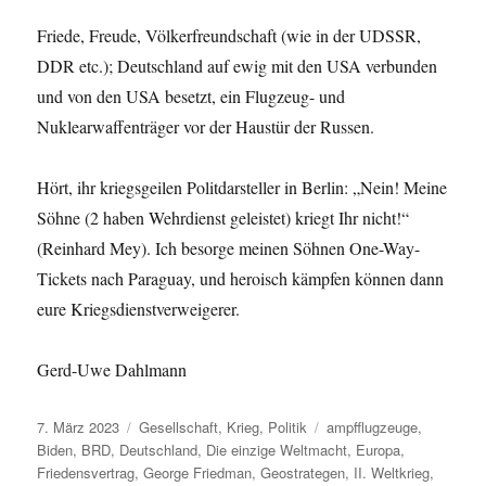
Friede, Freude, Völkerfreundschaft (wie in der UDSSR,
DDR etc.); Deutschland auf ewig mit den USA verbunden
und von den USA besetzt, ein Flugzeug- und
Nuklearwaffenträger vor der Haustür der Russen.
Hört, ihr kriegsgeilen Politdarsteller in Berlin: „Nein! Meine
Söhne (2 haben Wehrdienst geleistet) kriegt Ihr nicht!“
(Reinhard Mey). Ich besorge meinen Söhnen One-Way-
Tickets nach Paraguay, und heroisch kämpfen können dann
eure Kriegsdienstverweigerer.
Gerd-Uwe Dahlmann
Veröffentlicht
Kategorien
Schlagwörter
7. März 2023
Gesellschaft
,
Krieg
,
Politik
ampfflugzeuge
,
am
Biden
,
BRD
,
Deutschland
,
Die einzige Weltmacht
,
Europa
,
Friedensvertrag
,
George Friedman
,
Geostrategen
,
II. Weltkrieg
,