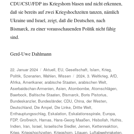
CDU/CSU/FDP ins Kriegshorn blasen und nicht erkennen,
daß sie bereits auf zwei Kriegshochzeiten tanzen, nämlich
Ukraine und Israel, zeigt, daß die Deutschen, nach
Bismarck, zu einer vorausschauenden Politik nicht fähig
sind.
Gerd-Uwe Dahlmann
Veröffentlicht
Kategorien
22. Januar 2024
Aktuell
,
EU
,
Gesellschaft
,
Islam
,
Krieg
,
am
Schlagwörter
Politik
,
Szenarien
,
Wahlen
,
Wissen
2024
,
3. Weltkrieg
,
AfD
,
Afrika
,
Amerikaner
,
arabische Staaten
,
arabischen Welt
,
Aserbaidschan-Armenien
,
Asien
,
Atombombe
,
Atomschlägen
,
Baerbock
,
Baltische Staaten
,
Bismarck
,
Boris Pistorius
,
Bundeskanzler
,
Bundesländer
,
CDU
,
China
,
der Westen
,
Deutschland
,
Die Ampel
,
Die Linke
,
Dritte Welt
,
Enthauptungsschlag
,
Eskalation
,
Eskalationsspirale
,
Europa
,
FDP
,
Großreich
,
Hamas
,
Hans-Georg Maaßen
,
Hisbollah
,
Huthis
,
Indien
,
Iran
,
Israel
,
Israelische Siedler
,
Jemen
,
Kettenreaktion
,
Krieg
,
Kriegshochzeiten
,
Kriegshorn
,
Litauen
,
Luftabwehrraketen
,