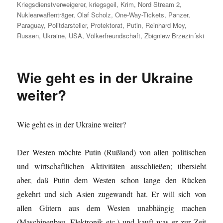
Kriegsdienstverweigerer
,
kriegsgeil
,
Krim
,
Nord Stream 2
,
Nuklearwaffenträger
,
Olaf Scholz
,
One-Way-Tickets
,
Panzer
,
Paraguay
,
Politdarsteller
,
Protektorat
,
Putin
,
Reinhard Mey
,
Russen
,
Ukraine
,
USA
,
Völkerfreundschaft
,
Zbigniew Brzezin´ski
Wie geht es in der Ukraine
weiter?
Wie geht es in der Ukraine weiter?
Der Westen möchte Putin (Rußland) von allen politischen
und wirtschaftlichen
Aktivitäten
ausschließen; übersieht
aber, daß Putin dem Westen schon lange den Rücken
gekehrt und sich Asien zugewandt hat. Er will sich von
allen Gütern aus dem Westen unabhängig machen
(Maschinenbau, Elektronik etc.) und kauft was er zur Zeit