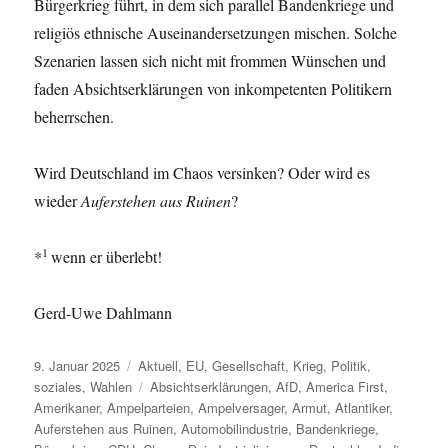
Bürgerkrieg führt, in dem sich parallel Bandenkriege und
religiös ethnische Auseinandersetzungen mischen. Solche
Szenarien lassen sich nicht mit frommen Wünschen und
faden Absichtserklärungen von inkompetenten Politikern
beherrschen.
Wird Deutschland im Chaos versinken? Oder wird es
wieder
Auferstehen aus Ruinen
?
1
*
wenn er überlebt!
Gerd-Uwe Dahlmann
Veröffentlicht
Kategorien
9. Januar 2025
Aktuell
,
EU
,
Gesellschaft
,
Krieg
,
Politik
,
am
Schlagwörter
soziales
,
Wahlen
Absichtserklärungen
,
AfD
,
America First
,
Amerikaner
,
Ampelparteien
,
Ampelversager
,
Armut
,
Atlantiker
,
Auferstehen aus Ruinen
,
Automobilindustrie
,
Bandenkriege
,