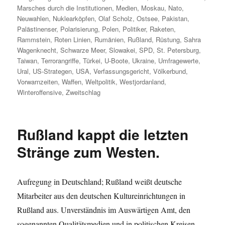
Marsches durch die Institutionen
,
Medien
,
Moskau
,
Nato
,
Neuwahlen
,
Nuklearköpfen
,
Olaf Scholz
,
Ostsee
,
Pakistan
,
Palästinenser
,
Polarisierung
,
Polen
,
Politiker
,
Raketen
,
Rammstein
,
Roten Linien
,
Rumänien
,
Rußland
,
Rüstung
,
Sahra
Wagenknecht
,
Schwarze Meer
,
Slowakei
,
SPD
,
St. Petersburg
,
Taiwan
,
Terrorangriffe
,
Türkei
,
U-Boote
,
Ukraine
,
Umfragewerte
,
Ural
,
US-Strategen
,
USA
,
Verfassungsgericht
,
Völkerbund
,
Vorwarnzeiten
,
Waffen
,
Weltpolitik
,
Westjordanland
,
Winteroffensive
,
Zweitschlag
Rußland kappt die letzten
Stränge zum Westen.
Aufregung in Deutschland; Rußland weißt deutsche
Mitarbeiter aus den deutschen Kultureinrichtungen in
Rußland aus. Unverständnis im Auswärtigen Amt, den
sogenannten Qualitätsmedien und in politischen Kreisen.