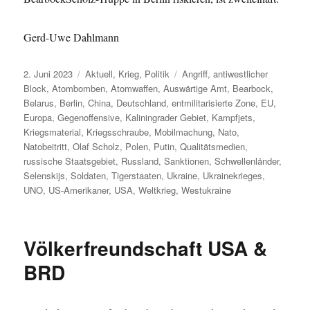
Gerd-Uwe Dahlmann
Veröffentlicht
Kategorien
Schlagwörter
2. Juni 2023
Aktuell
,
Krieg
,
Politik
Angriff
,
antiwestlicher
am
Block
,
Atombomben
,
Atomwaffen
,
Auswärtige Amt
,
Bearbock
,
Belarus
,
Berlin
,
China
,
Deutschland
,
entmilitarisierte Zone
,
EU
,
Europa
,
Gegenoffensive
,
Kaliningrader Gebiet
,
Kampfjets
,
Kriegsmaterial
,
Kriegsschraube
,
Mobilmachung
,
Nato
,
Natobeitritt
,
Olaf Scholz
,
Polen
,
Putin
,
Qualitätsmedien
,
russische Staatsgebiet
,
Russland
,
Sanktionen
,
Schwellenländer
,
Selenskijs
,
Soldaten
,
Tigerstaaten
,
Ukraine
,
Ukrainekrieges
,
UNO
,
US-Amerikaner
,
USA
,
Weltkrieg
,
Westukraine
Völkerfreundschaft USA &
BRD