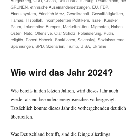
Bürgerkrieg
,
CDU
,
Chaos
,
Deindustrialisierung
,
Deutschland
,
die
GRÜNEN
,
ethnische Auseinandersetzungen
,
EU
,
FDP
,
Finanzsystem
,
Friedrich Merz
,
Gesellschaft
,
Gewalttätigkeiten
,
Hamas
,
Hisbollah
,
inkompetenten Politikern
,
Israel
,
Kursker
Raum
,
Lokomotive Europas
,
Merkelfraktion
,
Migranten
,
Nahen
Osten
,
Nato
,
Offensive
,
Olaf Scholz
,
Polarisierung
,
Putin
,
religiös
,
Robert Habeck
,
Sanktionen
,
Selenskyj
,
Sozialsysteme
,
Spannungen
,
SPD
,
Szenarien
,
Trump
,
U SA
,
Ukraine
Wie wird das Jahr 2024?
Wie bereits in den letzten Jahren, wird dieses Jahr auch
wieder als ein besonders ereignisreiches vorhergesagt.
Tatsächlich könnte dieses Jahr die vorhergehenden deutlich
übertreffen.
Was Deutschland betrifft, sind die Dinge allerdings