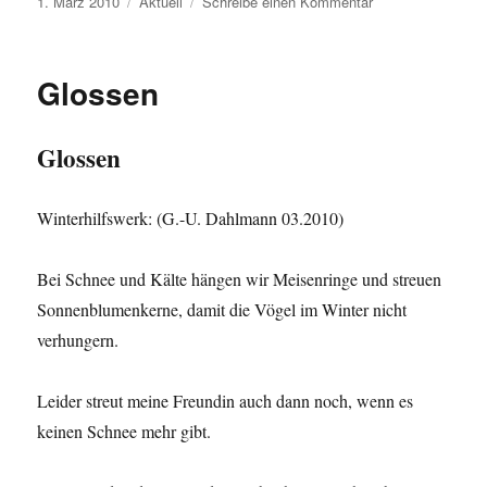
Veröffentlicht
Kategorien
zu
1. März 2010
Aktuell
Schreibe einen Kommentar
am
Euro
Glossen
Glossen
Winterhilfswerk: (G.-U. Dahlmann 03.2010)
Bei Schnee und Kälte hängen wir Meisenringe und streuen
Sonnenblumenkerne, damit die Vögel im Winter nicht
verhungern.
Leider streut meine Freundin auch dann noch, wenn es
keinen Schnee mehr gibt.