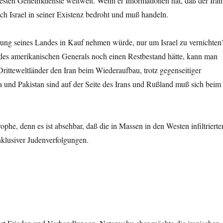
besten Geheimdienste weltweit. Wenn er Informationen hat, daß der Iran
ich Israel in seiner Existenz bedroht und muß handeln.
törung seines Landes in Kauf nehmen würde, nur um Israel zu vernichten
 des amerikanischen Generals noch einen Restbestand hätte, kann man
ritteweltländer den Iran beim Wiederaufbau, trotz gegenseitiger
 und Pakistan sind auf der Seite des Irans und Rußland muß sich beim
phe, denn es ist absehbar, daß die in Massen in den Westen infiltrierte
nklusiver Judenverfolgungen.