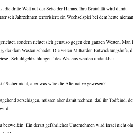
 die dritte Welt auf der Seite der Hamas. Ihre Brutalität wird damit
nser seit Jahrzehnten terrorisiert; ein Wechselspiel bei dem heute niema
l gerichtet, sondern richtet sich genauso gegen den ganzen Westen. Man i
g, der dem Westen schadet. Die vielen Milliarden Entwicklungshilfe, d
s. Diese „Schuldgeldzahlungen“ des Westens werden undankbar
ist? Sicher nicht, aber was wäre die Alternative gewesen?
stgehend zerschlagen, müssen aber damit rechnen, daß ihr Todfeind, de
wird.
zu bezweifeln. Ein derart gefährliches Unternehmen wird Israel nicht oh