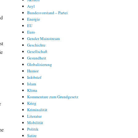
Asyl
Bundesvorstand – Partei
nd
Energie
EU
Euro
Gender Mainstream
st
Geschichte
ie
Gesellschaft
Gesundheit
Globalisierung
Humor
Infobrief
Islam
Klima
Kommentare zum Grundgesetz
r
Krieg
Kriminalität
Literatur
Mobilität
ne
Politik
Satire