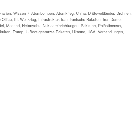
Schlagwörter
narien
,
Wissen
Atombomben
,
Atomkrieg
,
China
,
Dritteweltländer
,
Drohnen
,
 Office
,
III. Weltkrieg
,
Infrastruktur
,
Iran
,
iranische Raketen
,
Iron Dome
,
iel
,
Mossad
,
Netanyahu
,
Nukleareinrichtungen
,
Pakistan
,
Palästinenser
,
ktiken
,
Trump
,
U-Boot-gestützte Raketen
,
Ukraine
,
USA
,
Verhandlungen
,