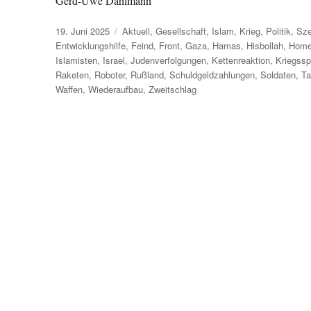
Gerd-Uwe Dahlmann
Veröffentlicht
Kategorien
19. Juni 2025
Aktuell
,
Gesellschaft
,
Islam
,
Krieg
,
Politik
,
Sze
am
Entwicklungshilfe
,
Feind
,
Front
,
Gaza
,
Hamas
,
Hisbollah
,
Home
Islamisten
,
Israel
,
Judenverfolgungen
,
Kettenreaktion
,
Kriegssp
Raketen
,
Roboter
,
Rußland
,
Schuldgeldzahlungen
,
Soldaten
,
Ta
Waffen
,
Wiederaufbau
,
Zweitschlag