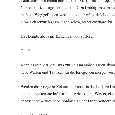
Läuft alles nach einem einstudierten Plan? Trump propag
Nukleareinrichtungen vernichten. Dazu benötigt er aber 
muß ein Weg gefunden werden und der wäre, daß Israel den
USA sich letztlich gezwungen sehen, selber einzugreifen.
Das könnte aber eine Kettenreaktion auslösen.
Oder?
Kann es sein, daß das, was zur Zeit im Nahen Osten abläuft
neue Waffen und Taktiken für die Kriege von morgen ausp
Werden die Kriege in Zukunft nur noch in der Luft, zu L
computergesteuerte Infrastruktur gehackt und Wasser, ele
abgeschaltet – alles ohne Soldaten an der Front, sonder