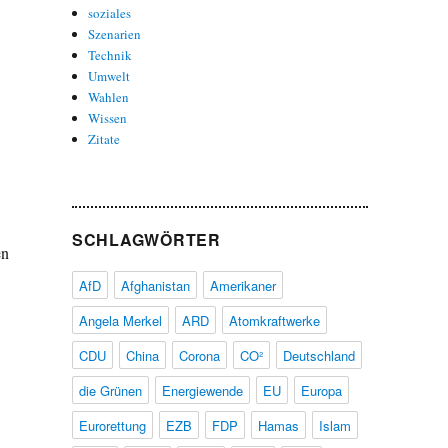
soziales
Szenarien
Technik
Umwelt
Wahlen
Wissen
Zitate
SCHLAGWÖRTER
en
n
AfD
Afghanistan
Amerikaner
Angela Merkel
ARD
Atomkraftwerke
CDU
China
Corona
CO²
Deutschland
die Grünen
Energiewende
EU
Europa
Eurorettung
EZB
FDP
Hamas
Islam