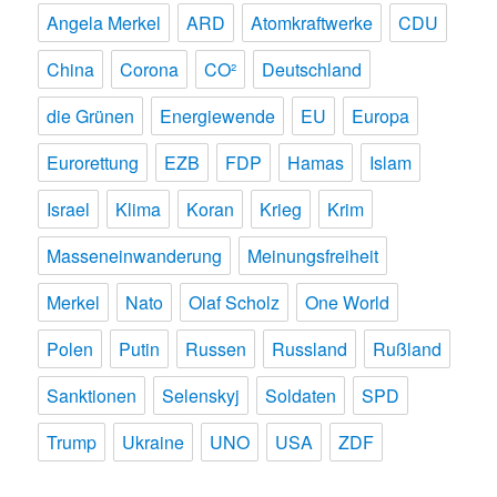
Angela Merkel
ARD
Atomkraftwerke
CDU
China
Corona
CO²
Deutschland
die Grünen
Energiewende
EU
Europa
Eurorettung
EZB
FDP
Hamas
Islam
Israel
Klima
Koran
Krieg
Krim
Masseneinwanderung
Meinungsfreiheit
Merkel
Nato
Olaf Scholz
One World
Polen
Putin
Russen
Russland
Rußland
Sanktionen
Selenskyj
Soldaten
SPD
Trump
Ukraine
UNO
USA
ZDF