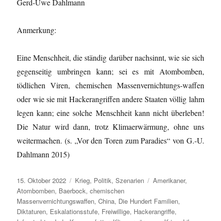
Gerd-Uwe Dahlmann
Anmerkung:
Eine Menschheit, die ständig darüber nachsinnt, wie sie sich
gegenseitig umbringen kann; sei es mit Atombomben,
tödlichen Viren, chemischen Massenvernichtungs-waffen
oder wie sie mit Hackerangriffen andere Staaten völlig lahm
legen kann; eine solche Menschheit kann nicht überleben!
Die Natur wird dann, trotz Klimaerwärmung, ohne uns
weitermachen. (s. „Vor den Toren zum Paradies“ von G.-U.
Dahlmann 2015)
Veröffentlicht
Kategorien
Schlagwörter
15. Oktober 2022
Krieg
,
Politik
,
Szenarien
Amerikaner
,
am
Atombomben
,
Baerbock
,
chemischen
Massenvernichtungswaffen
,
China
,
Die Hundert Familien
,
Diktaturen
,
Eskalationsstufe
,
Freiwillige
,
Hackerangriffe
,