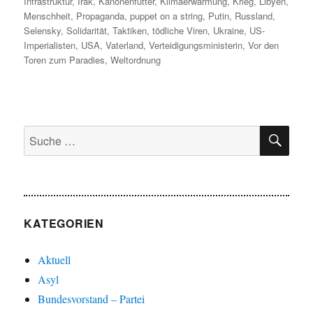
Infrastruktur
,
Irak
,
Kanonenfutter
,
Klimaerwärmung
,
Krieg
,
Libyen
,
Menschheit
,
Propaganda
,
puppet on a string
,
Putin
,
Russland
,
Selensky
,
Solidarität
,
Taktiken
,
tödliche Viren
,
Ukraine
,
US-
Imperialisten
,
USA
,
Vaterland
,
Verteidigungsministerin
,
Vor den
Toren zum Paradies
,
Weltordnung
SU
Suche
nach:
KATEGORIEN
Aktuell
Asyl
Bundesvorstand – Partei