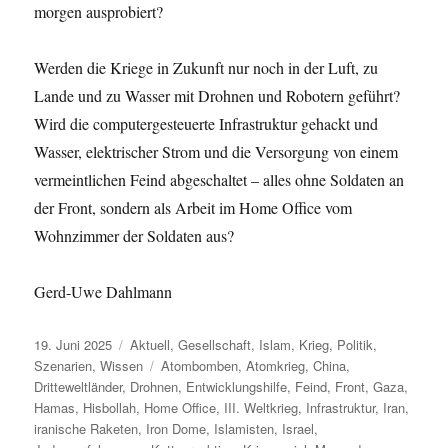
morgen ausprobiert?
Werden die Kriege in Zukunft nur noch in der Luft, zu
Lande und zu Wasser mit Drohnen und Robotern geführt?
Wird die computergesteuerte Infrastruktur gehackt und
Wasser, elektrischer Strom und die Versorgung von einem
vermeintlichen Feind abgeschaltet – alles ohne Soldaten an
der Front, sondern als Arbeit im Home Office vom
Wohnzimmer der Soldaten aus?
Gerd-Uwe Dahlmann
Veröffentlicht
Kategorien
19. Juni 2025
Aktuell
,
Gesellschaft
,
Islam
,
Krieg
,
Politik
,
am
Schlagwörter
Szenarien
,
Wissen
Atombomben
,
Atomkrieg
,
China
,
Dritteweltländer
,
Drohnen
,
Entwicklungshilfe
,
Feind
,
Front
,
Gaza
,
Hamas
,
Hisbollah
,
Home Office
,
III. Weltkrieg
,
Infrastruktur
,
Iran
,
iranische Raketen
,
Iron Dome
,
Islamisten
,
Israel
,