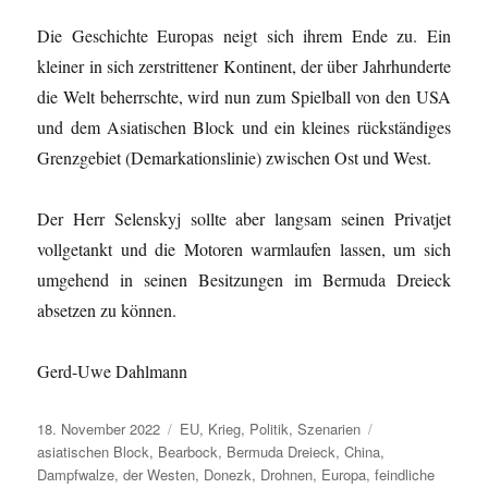
Die Geschichte Europas neigt sich ihrem Ende zu. Ein
kleiner in sich zerstrittener Kontinent, der über Jahrhunderte
die Welt beherrschte, wird nun zum Spielball von den USA
und dem Asiatischen Block und ein kleines rückständiges
Grenzgebiet (Demarkationslinie) zwischen Ost und West.
Der Herr Selenskyj sollte aber langsam seinen Privatjet
vollgetankt und die Motoren warmlaufen lassen, um sich
umgehend in seinen Besitzungen im Bermuda Dreieck
absetzen zu können.
Gerd-Uwe Dahlmann
Veröffentlicht
Kategorien
Schlagwörter
18. November 2022
EU
,
Krieg
,
Politik
,
Szenarien
am
asiatischen Block
,
Bearbock
,
Bermuda Dreieck
,
China
,
Dampfwalze
,
der Westen
,
Donezk
,
Drohnen
,
Europa
,
feindliche