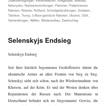
Judenverfolgungen
,
Kettenreaktion
,
Kriegsspiel
,
Mossad
,
Netanyahu
,
Nukleareinrichtungen
,
Pakistan
,
Palästinenser
,
Raketen
,
Roboter
,
Rußland
,
Schuldgeldzahlungen
,
Soldaten
,
Taktiken
,
Trump
,
U-Boot-gestützte Raketen
,
Ukraine
,
USA
,
Verhandlungen
,
Waffen
,
Wiederaufbau
,
Zweitschlag
Selenskyjs Endsieg
Selenskyjs Endsieg
Seit ihrer kürzlich begonnenen Großoffensive stürmt die
ukrainische Armee an allen Fronten von Sieg zu Sieg.
Selenskyj
sieht sich schon, nach der Wiedereinnahme von
Kherson, auf der Krim
. Er und der Westen denken über
Reparationen der Russen nach. Der Mainstream in
Deutschland befindet sich im Siegestaumel. Gewiss, die