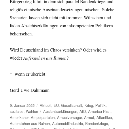
Bürgerkrieg führt, in dem sich parallel Bandenkriege und
religiös ethnische Auseinandersetzungen mischen. Solche
Szenarien lassen sich nicht mit frommen Wünschen und
faden Absichtserklärungen von inkompetenten Politikern
beherrschen.
Wird Deutschland im Chaos versinken? Oder wird es
wieder
Auferstehen aus Ruinen
?
1
*
wenn er überlebt!
Gerd-Uwe Dahlmann
Veröffentlicht
Kategorien
9. Januar 2025
Aktuell
,
EU
,
Gesellschaft
,
Krieg
,
Politik
,
am
Schlagwörter
soziales
,
Wahlen
Absichtserklärungen
,
AfD
,
America First
,
Amerikaner
,
Ampelparteien
,
Ampelversager
,
Armut
,
Atlantiker
,
Auferstehen aus Ruinen
,
Automobilindustrie
,
Bandenkriege
,