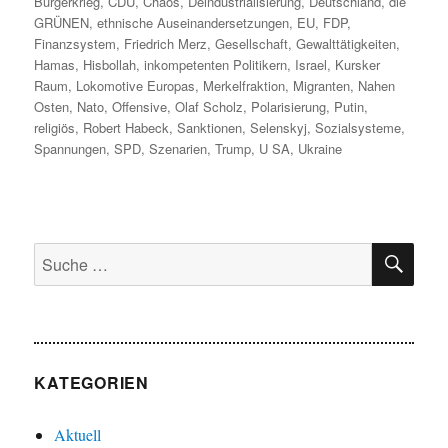
Bürgerkrieg
,
CDU
,
Chaos
,
Deindustrialisierung
,
Deutschland
,
die
GRÜNEN
,
ethnische Auseinandersetzungen
,
EU
,
FDP
,
Finanzsystem
,
Friedrich Merz
,
Gesellschaft
,
Gewalttätigkeiten
,
Hamas
,
Hisbollah
,
inkompetenten Politikern
,
Israel
,
Kursker
Raum
,
Lokomotive Europas
,
Merkelfraktion
,
Migranten
,
Nahen
Osten
,
Nato
,
Offensive
,
Olaf Scholz
,
Polarisierung
,
Putin
,
religiös
,
Robert Habeck
,
Sanktionen
,
Selenskyj
,
Sozialsysteme
,
Spannungen
,
SPD
,
Szenarien
,
Trump
,
U SA
,
Ukraine
SU
Suche
nach:
KATEGORIEN
Aktuell