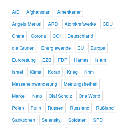
AfD
Afghanistan
Amerikaner
Angela Merkel
ARD
Atomkraftwerke
CDU
China
Corona
CO²
Deutschland
die Grünen
Energiewende
EU
Europa
Eurorettung
EZB
FDP
Hamas
Islam
Israel
Klima
Koran
Krieg
Krim
Masseneinwanderung
Meinungsfreiheit
Merkel
Nato
Olaf Scholz
One World
Polen
Putin
Russen
Russland
Rußland
Sanktionen
Selenskyj
Soldaten
SPD