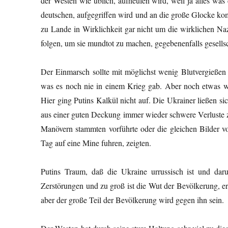
der Westen wie üblich, aufheulen wird, weil ja alles wa
deutschen, aufgegriffen wird und an die große Glocke komm
zu Lande in Wirklichkeit gar nicht um die wirklichen N
folgen, um sie mundtot zu machen, gegebenenfalls gesellsch
Der Einmarsch sollte mit möglichst wenig Blutvergießen 
was es noch nie in einem Krieg gab. Aber noch etwas war
Hier ging Putins Kalkül nicht auf. Die Ukrainer ließen s
aus einer guten Deckung immer wieder schwere Verluste z
Manövern stammten vorführte oder die gleichen Bilder 
Tag auf eine Mine fuhren, zeigten.
Putins Traum, daß die Ukraine urrussisch ist und dar
Zerstörungen und zu groß ist die Wut der Bevölkerung, e
aber der große Teil der Bevölkerung wird gegen ihn sein.