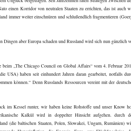
esem Unglück beigetragen. Seit Jahrzehnten raten Strategen zwischen d
o einen Korridor von neutralen Staaten zu errichten, das ist auch w
and immer weiter einschnüren und schlußendlich fragmentieren (Goer
llen Dingen aber Europa schaden und Russland wird sich nun gänzlich v
ge beim „The Chicago Council on Global Affairs“ vom 4. Februar 201
die USA) haben seit einhundert Jahren daran gearbeitet, notfalls dur
ommen können.“ Denn Russlands Ressourcen vereint mit der deutsch
uck im Kessel runter, wir haben keine Rohstoffe und unser Know h
rikanische Kalkül wird in doppelter Hinsicht aufgehen. durch d
land (die baltischen Staaten, Polen, Slowakei, Ungarn, Rumänien) wi