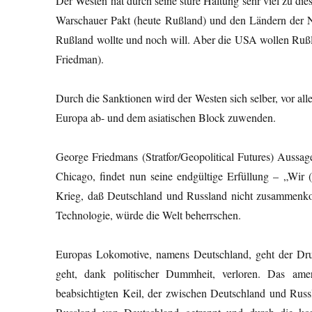
Der Westen hat durch seine sture Haltung sehr viel zu di
Warschauer Pakt (heute Rußland) und den Ländern der Nat
Rußland wollte und noch will. Aber die USA wollen Rußl
Friedman).
Durch die Sanktionen wird der Westen sich selber, vor a
Europa ab- und dem asiatischen Block zuwenden.
George Friedmans (Stratfor/Geopolitical Futures) Aussa
Chicago, findet nun seine endgültige Erfüllung – „Wir (
Krieg, daß Deutschland und Russland nicht zusammenk
Technologie, würde die Welt beherrschen.
Europas Lokomotive, namens Deutschland, geht der Dr
geht, dank politischer Dummheit, verloren. Das ame
beabsichtigten Keil, der zwischen Deutschland und Russ