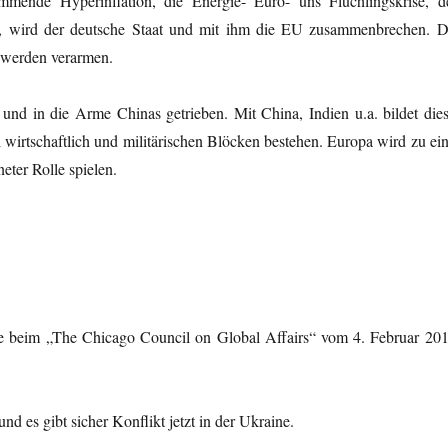
mende Hyperinflation, die Energie- Euro- uns Flüchlingskrise, d
n, wird der deutsche Staat und mit ihm die EU zusammenbrechen. D
 werden verarmen.
nd in die Arme Chinas getrieben. Mit China, Indien u.a. bildet dies
wirtschaftlich und militärischen Blöcken bestehen. Europa wird zu ein
eter Rolle spielen.
ge beim „The Chicago Council on Global Affairs“ vom 4. Februar 201
nd es gibt sicher Konflikt jetzt in der Ukraine.