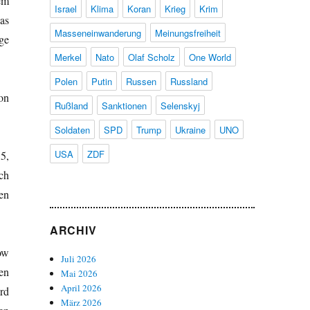
em
Israel
Klima
Koran
Krieg
Krim
as
Masseneinwanderung
Meinungsfreiheit
ge
Merkel
Nato
Olaf Scholz
One World
Polen
Putin
Russen
Russland
on
Rußland
Sanktionen
Selenskyj
Soldaten
SPD
Trump
Ukraine
UNO
USA
ZDF
5,
ch
en
ARCHIV
ow
Juli 2026
en
Mai 2026
April 2026
rd
März 2026