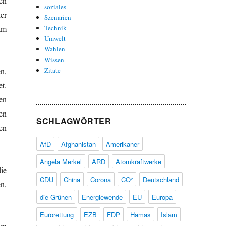
en
soziales
er
Szenarien
am
Technik
Umwelt
Wahlen
Wissen
n,
Zitate
t.
en
en
SCHLAGWÖRTER
en
AfD
Afghanistan
Amerikaner
Angela Merkel
ARD
Atomkraftwerke
ie
CDU
China
Corona
CO²
Deutschland
n,
die Grünen
Energiewende
EU
Europa
Eurorettung
EZB
FDP
Hamas
Islam