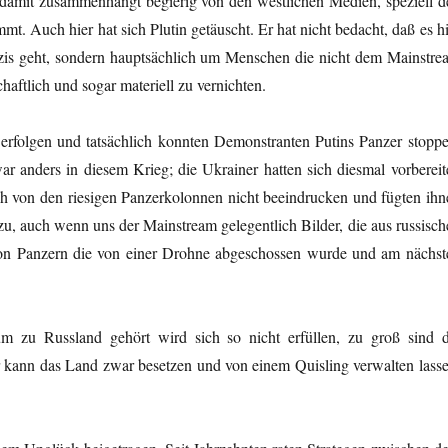
s damit zusammenhängt begierig von den westlichen Medien, speziell d
t. Auch hier hat sich Plutin getäuscht. Er hat nicht bedacht, daß es hi
azis geht, sondern hauptsächlich um Menschen die nicht dem Mainstre
aftlich und sogar materiell zu vernichten.
erfolgen und tatsächlich konnten Demonstranten Putins Panzer stoppe
 anders in diesem Krieg; die Ukrainer hatten sich diesmal vorbereite
ich von den riesigen Panzerkolonnen nicht beeindrucken und fügten ihn
u, auch wenn uns der Mainstream gelegentlich Bilder, die aus russisch
von Panzern die von einer Drohne abgeschossen wurde und am nächst
um zu Russland gehört wird sich so nicht erfüllen, zu groß sind d
r kann das Land zwar besetzen und von einem Quisling verwalten lasse