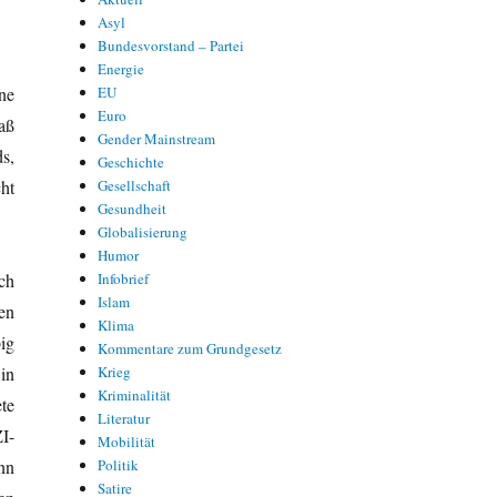
Asyl
Bundesvorstand – Partei
Energie
ne
EU
Euro
aß
Gender Mainstream
s,
Geschichte
ht
Gesellschaft
Gesundheit
Globalisierung
Humor
ch
Infobrief
Islam
en
Klima
ig
Kommentare zum Grundgesetz
in
Krieg
Kriminalität
te
Literatur
I-
Mobilität
nn
Politik
Satire