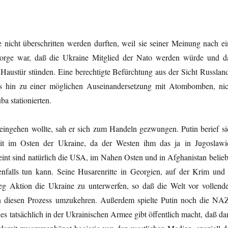
e nicht überschritten werden durften, weil sie seiner Meinung nach ei
sorge war, daß die Ukraine Mitglied der Nato werden würde und d
r Haustür stünden. Eine berechtigte Befürchtung aus der Sicht Russland
is hin zu einer möglichen Auseinandersetzung mit Atombomben, nic
a stationierten.
eingehen wollte, sah er sich zum Handeln gezwungen. Putin berief si
eit im Osten der Ukraine, da der Westen ihm das ja in Jugoslawi
int sind natürlich die USA, im Nahen Osten und in Afghanistan belieb
nfalls tun kann. Seine Husarenritte in Georgien, auf der Krim und 
ieg Aktion die Ukraine zu unterwerfen, so daß die Welt vor vollende
en diesen Prozess umzukehren. Außerdem spielte Putin noch die NAZ
es tatsächlich in der Ukrainischen Armee gibt öffentlich macht, daß da