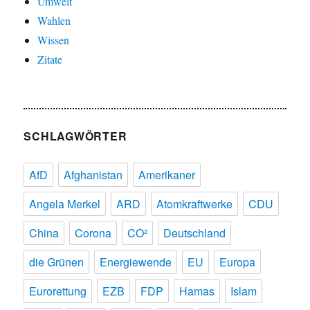
Umwelt
Wahlen
Wissen
Zitate
SCHLAGWÖRTER
AfD
Afghanistan
Amerikaner
Angela Merkel
ARD
Atomkraftwerke
CDU
China
Corona
CO²
Deutschland
die Grünen
Energiewende
EU
Europa
Eurorettung
EZB
FDP
Hamas
Islam