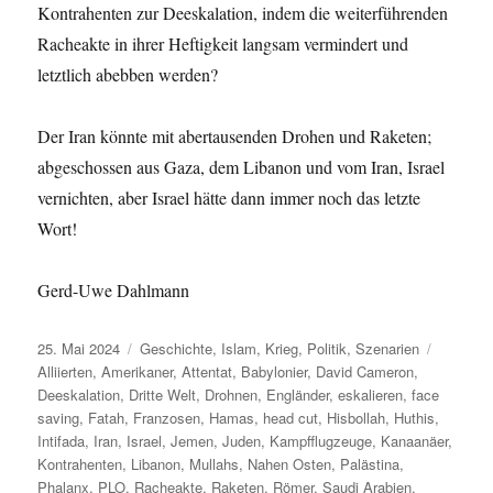
Kontrahenten zur Deeskalation, indem die weiterführenden
Racheakte in ihrer Heftigkeit langsam vermindert und
letztlich abebben werden?
Der Iran könnte mit abertausenden Drohen und Raketen;
abgeschossen aus Gaza, dem Libanon und vom Iran, Israel
vernichten, aber Israel hätte dann immer noch das letzte
Wort!
Gerd-Uwe Dahlmann
Veröffentlicht
Kategorien
Schlagw
25. Mai 2024
Geschichte
,
Islam
,
Krieg
,
Politik
,
Szenarien
am
Alliierten
,
Amerikaner
,
Attentat
,
Babylonier
,
David Cameron
,
Deeskalation
,
Dritte Welt
,
Drohnen
,
Engländer
,
eskalieren
,
face
saving
,
Fatah
,
Franzosen
,
Hamas
,
head cut
,
Hisbollah
,
Huthis
,
Intifada
,
Iran
,
Israel
,
Jemen
,
Juden
,
Kampfflugzeuge
,
Kanaanäer
,
Kontrahenten
,
Libanon
,
Mullahs
,
Nahen Osten
,
Palästina
,
Phalanx
,
PLO
,
Racheakte
,
Raketen
,
Römer
,
Saudi Arabien
,