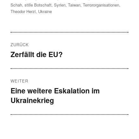
Schah
,
stille Botschaft
,
Syrien
,
Taiwan
,
Terrororganisationen
,
Theodor Herzl
,
Ukraine
Beitragsnavigation
ZURÜCK
Zerfällt die EU?
Vorheriger
Beitrag:
WEITER
Eine weitere Eskalation im
Nächster
Ukrainekrieg
Beitrag: