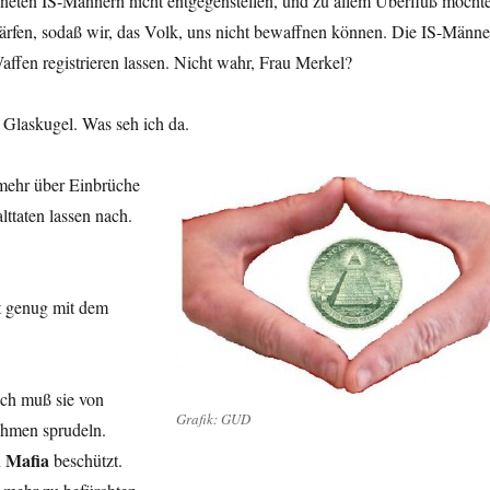
neten IS-Männern nicht entgegenstellen, und zu allem Überfluß möcht
chärfen, sodaß wir, das Volk, uns nicht bewaffnen können. Die IS-Männe
affen registrieren lassen. Nicht wahr, Frau Merkel?
 Glaskugel. Was seh ich da.
 mehr über Einbrüche
ttaten lassen nach.
at genug mit dem
uch muß sie von
Grafik: GUD
ahmen sprudeln.
Mafia
n
beschützt.