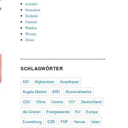
e
soziales
r
Szenarien
Technik
Umwelt
Wahlen
Wissen
Zitate
SCHLAGWÖRTER
AfD
Afghanistan
Amerikaner
Angela Merkel
ARD
Atomkraftwerke
CDU
China
Corona
CO²
Deutschland
die Grünen
Energiewende
EU
Europa
Eurorettung
EZB
FDP
Hamas
Islam