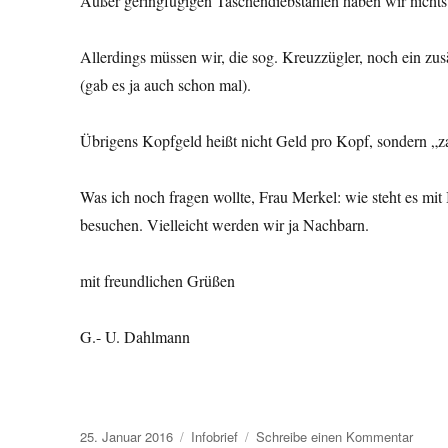
Außer geringfügigen Taschendiebstählen haben wir nichts
Allerdings müssen wir, die sog. Kreuzzügler, noch ein z
(gab es ja auch schon mal).
Übrigens Kopfgeld heißt nicht Geld pro Kopf, sondern „z
Was ich noch fragen wollte, Frau Merkel: wie steht es mit 
besuchen. Vielleicht werden wir ja Nachbarn.
mit freundlichen Grüßen
G.- U. Dahlmann
Veröffentlicht
Kategorien
zu
25. Januar 2016
Infobrief
Schreibe einen Kommentar