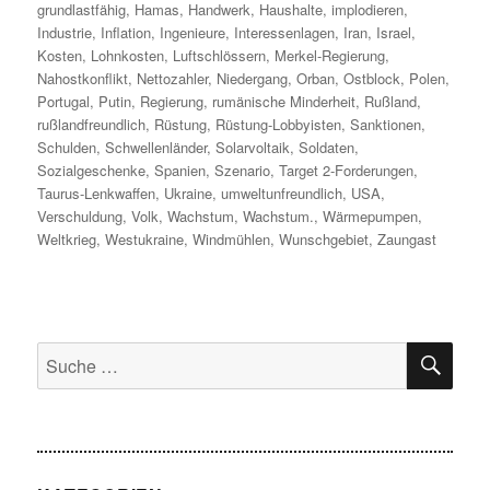
grundlastfähig
,
Hamas
,
Handwerk
,
Haushalte
,
implodieren
,
Industrie
,
Inflation
,
Ingenieure
,
Interessenlagen
,
Iran
,
Israel
,
Kosten
,
Lohnkosten
,
Luftschlössern
,
Merkel-Regierung
,
Nahostkonflikt
,
Nettozahler
,
Niedergang
,
Orban
,
Ostblock
,
Polen
,
Portugal
,
Putin
,
Regierung
,
rumänische Minderheit
,
Rußland
,
rußlandfreundlich
,
Rüstung
,
Rüstung-Lobbyisten
,
Sanktionen
,
Schulden
,
Schwellenländer
,
Solarvoltaik
,
Soldaten
,
Sozialgeschenke
,
Spanien
,
Szenario
,
Target 2-Forderungen
,
Taurus-Lenkwaffen
,
Ukraine
,
umweltunfreundlich
,
USA
,
Verschuldung
,
Volk
,
Wachstum
,
Wachstum.
,
Wärmepumpen
,
Weltkrieg
,
Westukraine
,
Windmühlen
,
Wunschgebiet
,
Zaungast
SU
Suche
nach: