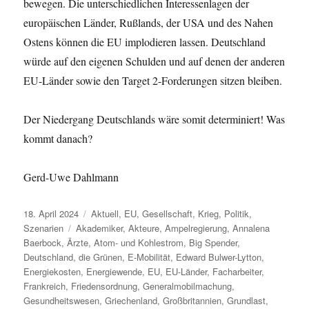
bewegen. Die unterschiedlichen Interessenlagen der
europäischen Länder, Rußlands, der USA und des Nahen
Ostens können die EU implodieren lassen. Deutschland
würde auf den eigenen Schulden und auf denen der anderen
EU-Länder sowie den Target 2-Forderungen sitzen bleiben.
Der Niedergang Deutschlands wäre somit determiniert! Was
kommt danach?
Gerd-Uwe Dahlmann
Veröffentlicht
Kategorien
18. April 2024
Aktuell
,
EU
,
Gesellschaft
,
Krieg
,
Politik
,
am
Schlagwörter
Szenarien
Akademiker
,
Akteure
,
Ampelregierung
,
Annalena
Baerbock
,
Ärzte
,
Atom- und Kohlestrom
,
Big Spender
,
Deutschland
,
die Grünen
,
E-Mobilität
,
Edward Bulwer-Lytton
,
Energiekosten
,
Energiewende
,
EU
,
EU-Länder
,
Facharbeiter
,
Frankreich
,
Friedensordnung
,
Generalmobilmachung
,
Gesundheitswesen
,
Griechenland
,
Großbritannien
,
Grundlast
,