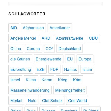
SCHLAGWÖRTER
AfD
Afghanistan
Amerikaner
Angela Merkel
ARD
Atomkraftwerke
CDU
China
Corona
CO²
Deutschland
die Grünen
Energiewende
EU
Europa
Eurorettung
EZB
FDP
Hamas
Islam
Israel
Klima
Koran
Krieg
Krim
Masseneinwanderung
Meinungsfreiheit
Merkel
Nato
Olaf Scholz
One World
Polen
Putin
Russen
Russland
Rußland