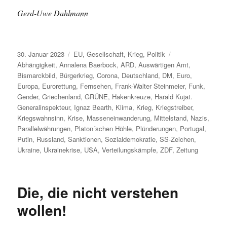
Gerd-Uwe Dahlmann
Veröffentlicht
Kategorien
Schlagwörter
30. Januar 2023
EU
,
Gesellschaft
,
Krieg
,
Politik
am
Abhängigkeit
,
Annalena Baerbock
,
ARD
,
Auswärtigen Amt
,
Bismarckbild
,
Bürgerkrieg
,
Corona
,
Deutschland
,
DM
,
Euro
,
Europa
,
Eurorettung
,
Fernsehen
,
Frank-Walter Steinmeier
,
Funk
,
Gender
,
Griechenland
,
GRÜNE
,
Hakenkreuze
,
Harald Kujat.
Generalinspekteur
,
Ignaz Bearth
,
Klima
,
Krieg
,
Kriegstreiber
,
Kriegswahnsinn
,
Krise
,
Masseneinwanderung
,
Mittelstand
,
Nazis
,
Parallelwährungen
,
Platon´schen Höhle
,
Plünderungen
,
Portugal
,
Putin
,
Russland
,
Sanktionen
,
Sozialdemokratie
,
SS-Zeichen
,
Ukraine
,
Ukrainekrise
,
USA
,
Verteilungskämpfe
,
ZDF
,
Zeitung
Die, die nicht verstehen
wollen!