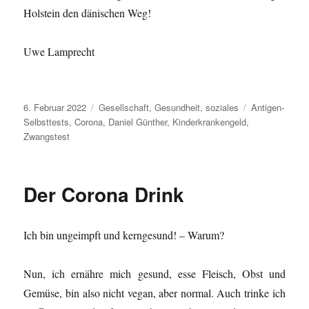
Holstein den dänischen Weg!
Uwe Lamprecht
Veröffentlicht
Kategorien
Schlagwörter
6. Februar 2022
Gesellschaft
,
Gesundheit
,
soziales
Antigen-
am
Selbsttests
,
Corona
,
Daniel Günther
,
Kinderkrankengeld
,
Zwangstest
Der Corona Drink
Ich bin ungeimpft und kerngesund! – Warum?
Nun, ich ernähre mich gesund, esse Fleisch, Obst und
Gemüse, bin also nicht vegan, aber normal. Auch trinke ich