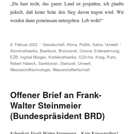
„Du hast recht, das ganze Land ist gespalten, ich glaube
jedoch, daß keine Seite den Sieg davon tragen wird. Wir
werden dann gemeinsam untergehen. Leb wohl!“
Veröffentlicht
Kategorien
Schla
9. Februar 2023
Gesellschaft
,
Klima
,
Politik
,
Satire
,
Umwelt
am
Atomkraftwerke
,
Baerbock
,
Bronzezeit
,
Corona
,
Erderwärmung
,
EZB
,
Ingried Morgen
,
Kohlekraftwerke. CO2-frei
,
Krieg
,
Putin
,
Robert Habeck
,
Sanktionen
,
Steinzeit
,
Umwelt
,
Wasserstofftechnologie
,
Wasserstoffwirtschaft
Offener Brief an Frank-
Walter Steinmeier
(Bundespräsident BRD)
Schreihals Frank-Walter Steinmeier – Kein Kriegstreiber?