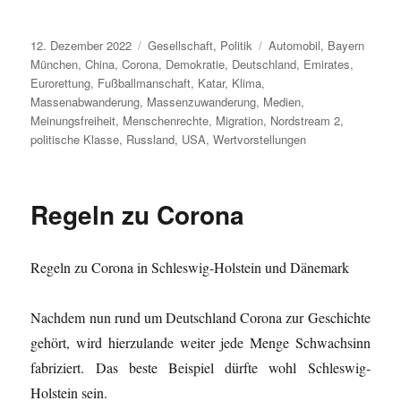
Veröffentlicht
Kategorien
Schlagwörter
12. Dezember 2022
Gesellschaft
,
Politik
Automobil
,
Bayern
am
München
,
China
,
Corona
,
Demokratie
,
Deutschland
,
Emirates
,
Eurorettung
,
Fußballmanschaft
,
Katar
,
Klima
,
Massenabwanderung
,
Massenzuwanderung
,
Medien
,
Meinungsfreiheit
,
Menschenrechte
,
Migration
,
Nordstream 2
,
politische Klasse
,
Russland
,
USA
,
Wertvorstellungen
Regeln zu Corona
Regeln zu Corona in Schleswig-Holstein und Dänemark
Nachdem nun rund um Deutschland Corona zur Geschichte
gehört, wird hierzulande weiter jede Menge Schwachsinn
fabriziert. Das beste Beispiel dürfte wohl Schleswig-
Holstein sein.