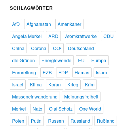
SCHLAGWÖRTER
AfD
Afghanistan
Amerikaner
Angela Merkel
ARD
Atomkraftwerke
CDU
China
Corona
CO²
Deutschland
die Grünen
Energiewende
EU
Europa
Eurorettung
EZB
FDP
Hamas
Islam
Israel
Klima
Koran
Krieg
Krim
Masseneinwanderung
Meinungsfreiheit
Merkel
Nato
Olaf Scholz
One World
Polen
Putin
Russen
Russland
Rußland