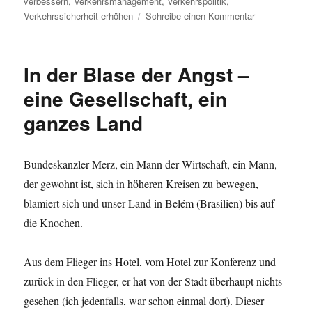
verbessern
,
Verkehrsmanagement
,
Verkehrspolitik
,
zu
Verkehrssicherheit erhöhen
Schreibe einen Kommentar
Verkehrspolit
–
Straßenverke
In der Blase der Angst –
in
der
eine Gesellschaft, ein
Stadt
ganzes Land
Bundeskanzler Merz, ein Mann der Wirtschaft, ein Mann,
der gewohnt ist, sich in höheren Kreisen zu bewegen,
blamiert sich und unser Land in Belém (Brasilien) bis auf
die Knochen.
Aus dem Flieger ins Hotel, vom Hotel zur Konferenz und
zurück in den Flieger, er hat von der Stadt überhaupt nichts
gesehen (ich jedenfalls, war schon einmal dort). Dieser