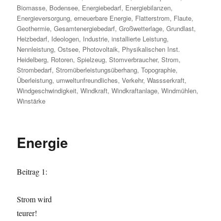
Biomasse
,
Bodensee
,
Energiebedarf
,
Energiebilanzen
,
Energieversorgung
,
erneuerbare Energie
,
Flatterstrom
,
Flaute
,
Geothermie
,
Gesamtenergiebedarf
,
Großwetterlage
,
Grundlast
,
Heizbedarf
,
Ideologen
,
Industrie
,
installierte Leistung
,
Nennleistung
,
Ostsee
,
Photovoltaik
,
Physikalischen Inst.
Heidelberg
,
Rotoren
,
Spielzeug
,
Stomverbraucher
,
Strom
,
Strombedarf
,
Stromüberleistungsüberhang
,
Topographie
,
Überleistung
,
umweltunfreundliches
,
Verkehr
,
Wassserkraft
,
Windgeschwindigkeit
,
Windkraft
,
Windkraftanlage
,
Windmühlen
,
Winstärke
Energie
Beitrag 1:
Strom wird
teurer!