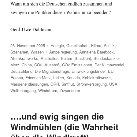
Wann tun sich die Deutschen endlich zusammen und
zwingen die Politiker diesen Wahnsinn zu beenden?
Gerd-Uwe Dahlmann
Veröffentlicht
Kategorien
28. November 2025
Energie
,
Gesellschaft
,
Klima
,
Politik
,
am
Schlagwörter
Szenarien
,
Wissen
Ampelregierung
,
Annalena Baerbock
,
Atomkraftwerke
,
Australien
,
Belém (Brasilien)
,
Bundeskanzler
Merz
,
China
,
CO2 -Ausstoß
,
CO2 Emissionen
,
Der Klimawandel
,
Deutschland
,
Die Migrationsfrage
,
Entwicklungsländer
,
EU
,
Europa
,
Friedrich Merz
,
Indien
,
Kanada
,
Kohlekraftwerke
,
Massenentlassungen
,
ÖRR
,
Sintflut
,
Stromversorgung
,
USA
,
Weltuntergang
,
Windstrom
,
Zuwanderer
….und ewig singen die
Windmühlen (die Wahrheit