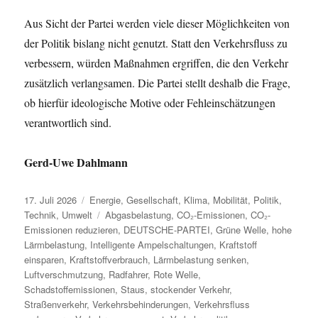
Aus Sicht der Partei werden viele dieser Möglichkeiten von
der Politik bislang nicht genutzt. Statt den Verkehrsfluss zu
verbessern, würden Maßnahmen ergriffen, die den Verkehr
zusätzlich verlangsamen. Die Partei stellt deshalb die Frage,
ob hierfür ideologische Motive oder Fehleinschätzungen
verantwortlich sind.
Gerd-Uwe Dahlmann
Veröffentlicht
Kategorien
17. Juli 2026
Energie
,
Gesellschaft
,
Klima
,
Mobilität
,
Politik
,
am
Schlagwörter
Technik
,
Umwelt
Abgasbelastung
,
CO₂-Emissionen
,
CO₂-
Emissionen reduzieren
,
DEUTSCHE-PARTEI
,
Grüne Welle
,
hohe
Lärmbelastung
,
Intelligente Ampelschaltungen
,
Kraftstoff
einsparen
,
Kraftstoffverbrauch
,
Lärmbelastung senken
,
Luftverschmutzung
,
Radfahrer
,
Rote Welle
,
Schadstoffemissionen
,
Staus
,
stockender Verkehr
,
Straßenverkehr
,
Verkehrsbehinderungen
,
Verkehrsfluss