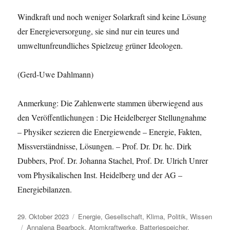
Windkraft und noch weniger Solarkraft sind keine Lösung
der Energieversorgung, sie sind nur ein teures und
umweltunfreundliches Spielzeug grüner Ideologen.
(Gerd-Uwe Dahlmann)
Anmerkung: Die Zahlenwerte stammen überwiegend aus
den Veröffentlichungen : Die Heidelberger Stellungnahme
– Physiker sezieren die Energiewende – Energie, Fakten,
Missverständnisse, Lösungen. – Prof. Dr. Dr. hc. Dirk
Dubbers, Prof. Dr. Johanna Stachel, Prof. Dr. Ulrich Unrer
vom Physikalischen Inst. Heidelberg und der AG –
Energiebilanzen.
Veröffentlicht
Kategorien
29. Oktober 2023
Energie
,
Gesellschaft
,
Klima
,
Politik
,
Wissen
am
Schlagwörter
Annalena Bearbock
,
Atomkraftwerke
,
Batteriespeicher
,