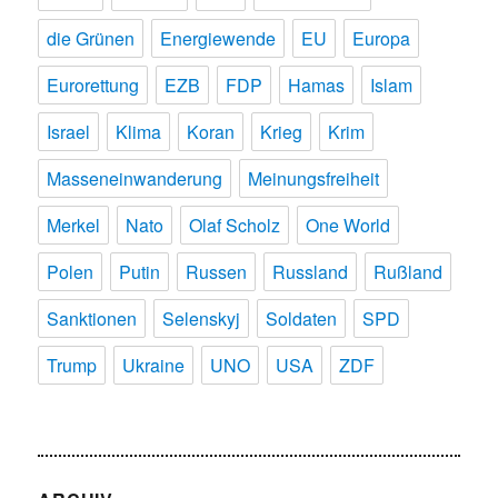
die Grünen
Energiewende
EU
Europa
Eurorettung
EZB
FDP
Hamas
Islam
Israel
Klima
Koran
Krieg
Krim
Masseneinwanderung
Meinungsfreiheit
Merkel
Nato
Olaf Scholz
One World
Polen
Putin
Russen
Russland
Rußland
Sanktionen
Selenskyj
Soldaten
SPD
Trump
Ukraine
UNO
USA
ZDF