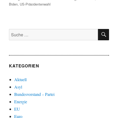
Biden
,
US-Präsidentenwahl
SU
Suche
nach:
KATEGORIEN
Aktuell
Asyl
Bundesvorstand – Partei
Energie
EU
Euro