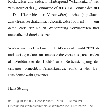
Rockefellers und anderen „Hintergrund-Weltenlenkern“ wie
zum Beispiel das „Committee of 300 (Das Komitee der 300
– Die Hierarchie der Verschwörer), siehe [http://kath-
zdw.ch/maria/schattenmacht/Komitee.der.300.html], um
deren Ziele der Neuen Weltordnung vorzubereiten und
unterstützend durchzusetzen.
Warten wir das Ergebnis der US-Präsidentenwahl 2020 ab
und verfolgen dann mit Interesse die Ziele des „Joe“ Biden
als „Verbündeter des Lichts“ unter Berücksichtigung der
eingangs gemachten Anmerkungen, sollte er die US-
Präsidentenwahl gewinnen.
Hans Steding
Veröffentlicht
Kategorien
Schlagwörter
31. August 2020
Gesellschaft
,
Politik
Freimaurer
,
am
Hintergrund-Weltenlenker Neue Weltordnung
,
Illuminaten
,
Joe