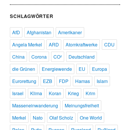
SCHLAGWÖRTER
AfD
Afghanistan
Amerikaner
Angela Merkel
ARD
Atomkraftwerke
CDU
China
Corona
CO²
Deutschland
die Grünen
Energiewende
EU
Europa
Eurorettung
EZB
FDP
Hamas
Islam
Israel
Klima
Koran
Krieg
Krim
Masseneinwanderung
Meinungsfreiheit
Merkel
Nato
Olaf Scholz
One World
Polen
Putin
Russen
Russland
Rußland