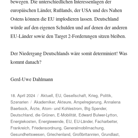
bewegen. Die unterschiedlichen Interessenlagen der
europäischen Länder, Rußlands, der USA und des Nahen
Ostens können die EU implodieren lassen. Deutschland
würde auf den eigenen Schulden und auf denen der anderen
EU-Länder sowie den Target 2-Forderungen sitzen bleiben.
Der Niedergang Deutschlands wäre somit determiniert! Was
kommt danach?
Gerd-Uwe Dahlmann
Veröffentlicht
Kategorien
18. April 2024
Aktuell
,
EU
,
Gesellschaft
,
Krieg
,
Politik
,
am
Schlagwörter
Szenarien
Akademiker
,
Akteure
,
Ampelregierung
,
Annalena
Baerbock
,
Ärzte
,
Atom- und Kohlestrom
,
Big Spender
,
Deutschland
,
die Grünen
,
E-Mobilität
,
Edward Bulwer-Lytton
,
Energiekosten
,
Energiewende
,
EU
,
EU-Länder
,
Facharbeiter
,
Frankreich
,
Friedensordnung
,
Generalmobilmachung
,
Gesundheitswesen
,
Griechenland
,
Großbritannien
,
Grundlast
,