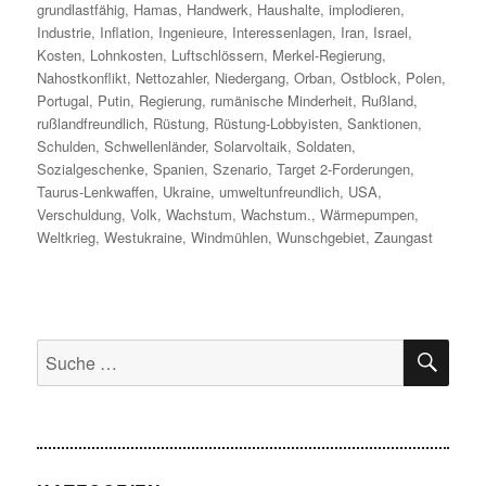
grundlastfähig
,
Hamas
,
Handwerk
,
Haushalte
,
implodieren
,
Industrie
,
Inflation
,
Ingenieure
,
Interessenlagen
,
Iran
,
Israel
,
Kosten
,
Lohnkosten
,
Luftschlössern
,
Merkel-Regierung
,
Nahostkonflikt
,
Nettozahler
,
Niedergang
,
Orban
,
Ostblock
,
Polen
,
Portugal
,
Putin
,
Regierung
,
rumänische Minderheit
,
Rußland
,
rußlandfreundlich
,
Rüstung
,
Rüstung-Lobbyisten
,
Sanktionen
,
Schulden
,
Schwellenländer
,
Solarvoltaik
,
Soldaten
,
Sozialgeschenke
,
Spanien
,
Szenario
,
Target 2-Forderungen
,
Taurus-Lenkwaffen
,
Ukraine
,
umweltunfreundlich
,
USA
,
Verschuldung
,
Volk
,
Wachstum
,
Wachstum.
,
Wärmepumpen
,
Weltkrieg
,
Westukraine
,
Windmühlen
,
Wunschgebiet
,
Zaungast
SU
Suche
nach: