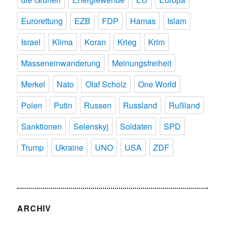
Eurorettung
EZB
FDP
Hamas
Islam
Israel
Klima
Koran
Krieg
Krim
Masseneinwanderung
Meinungsfreiheit
Merkel
Nato
Olaf Scholz
One World
Polen
Putin
Russen
Russland
Rußland
Sanktionen
Selenskyj
Soldaten
SPD
Trump
Ukraine
UNO
USA
ZDF
ARCHIV