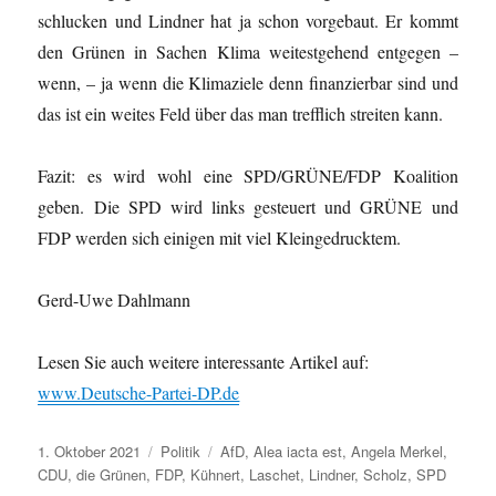
schlucken und Lindner hat ja schon vorgebaut. Er kommt
den Grünen in Sachen Klima weitestgehend entgegen –
wenn, – ja wenn die Klimaziele denn finanzierbar sind und
das ist ein weites Feld über das man trefflich streiten kann.
Fazit: es wird wohl eine SPD/GRÜNE/FDP Koalition
geben. Die SPD wird links gesteuert und GRÜNE und
FDP werden sich einigen mit viel Kleingedrucktem.
Gerd-Uwe Dahlmann
Lesen Sie auch weitere interessante Artikel auf:
www.Deutsche-Partei-DP.de
Veröffentlicht
Kategorien
Schlagwörter
1. Oktober 2021
Politik
AfD
,
Alea iacta est
,
Angela Merkel
,
am
CDU
,
die Grünen
,
FDP
,
Kühnert
,
Laschet
,
Lindner
,
Scholz
,
SPD