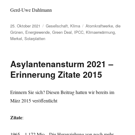
Gerd-Uwe Dahlmann
Veröffentlicht
Kategorien
Schlagwörter
25. Oktober 2021
Gesellschaft
,
Klima
Atomkraftwerke
,
die
am
Grünen
,
Energiewende
,
Green Deal
,
IPCC
,
Klimaerwärmung
,
Merkel
,
Solarplatten
Asylantenansturm 2021 –
Erinnerung Zitate 2015
Erinnern Sie sich? Diesen Beitrag hatten wir bereits im
März 2015 veröffentlicht
Zitate
:
1965 – 1,172 Mio. „Die Heranziehung von noch mehr