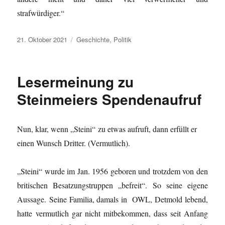
strafwürdiger.“
Veröffentlicht
Kategorien
21. Oktober 2021
Geschichte
,
Politik
am
Lesermeinung zu
Steinmeiers Spendenaufruf
Nun, klar, wenn „Steini“ zu etwas aufruft, dann erfüllt er
einen Wunsch Dritter. (Vermutlich).
„Steini“ wurde im Jan. 1956 geboren und trotzdem von den
britischen Besatzungstruppen „befreit“. So seine eigene
Aussage. Seine Familia, damals in OWL, Detmold lebend,
hatte vermutlich gar nicht mitbekommen, dass seit Anfang