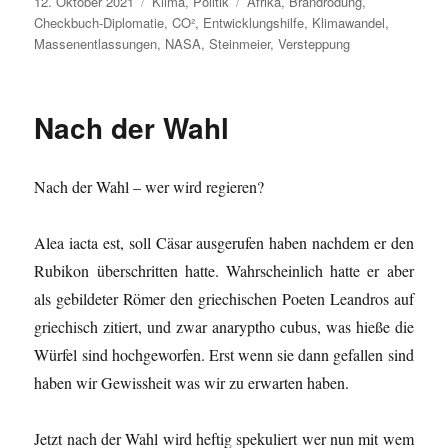
Veröffentlicht
Kategorien
Schlagwörter
12. Oktober 2021
Klima
,
Politik
Afrika
,
Brandrodung
,
am
Checkbuch-Diplomatie
,
CO²
,
Entwicklungshilfe
,
Klimawandel
,
Massenentlassungen
,
NASA
,
Steinmeier
,
Versteppung
Nach der Wahl
Nach der Wahl – wer wird regieren?
Alea iacta est, soll Cäsar ausgerufen haben nachdem er den
Rubikon überschritten hatte. Wahrscheinlich hatte er aber
als gebildeter Römer den griechischen Poeten Leandros auf
griechisch zitiert, und zwar anaryptho cubus, was hieße die
Würfel sind hochgeworfen. Erst wenn sie dann gefallen sind
haben wir Gewissheit was wir zu erwarten haben.
Jetzt nach der Wahl wird heftig spekuliert wer nun mit wem