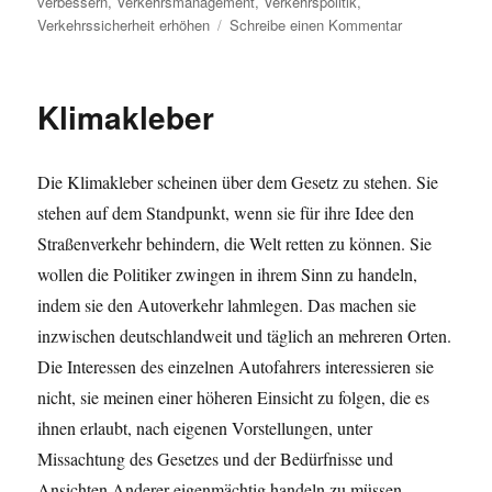
verbessern
,
Verkehrsmanagement
,
Verkehrspolitik
,
zu
Verkehrssicherheit erhöhen
Schreibe einen Kommentar
Verkehrspolit
–
Straßenverke
Klimakleber
in
der
Stadt
Die Klimakleber scheinen über dem Gesetz zu stehen. Sie
stehen auf dem Standpunkt, wenn sie für ihre Idee den
Straßenverkehr behindern, die Welt retten zu können. Sie
wollen die Politiker zwingen in ihrem Sinn zu handeln,
indem sie den Autoverkehr lahmlegen. Das machen sie
inzwischen deutschlandweit und täglich an mehreren Orten.
Die Interessen des einzelnen Autofahrers interessieren sie
nicht, sie meinen einer höheren Einsicht zu folgen, die es
ihnen erlaubt, nach eigenen Vorstellungen, unter
Missachtung des Gesetzes und der Bedürfnisse und
Ansichten Anderer eigenmächtig handeln zu müssen.