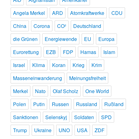
Angela Merkel
ARD
Atomkraftwerke
CDU
China
Corona
CO²
Deutschland
die Grünen
Energiewende
EU
Europa
Eurorettung
EZB
FDP
Hamas
Islam
Israel
Klima
Koran
Krieg
Krim
Masseneinwanderung
Meinungsfreiheit
Merkel
Nato
Olaf Scholz
One World
Polen
Putin
Russen
Russland
Rußland
Sanktionen
Selenskyj
Soldaten
SPD
Trump
Ukraine
UNO
USA
ZDF