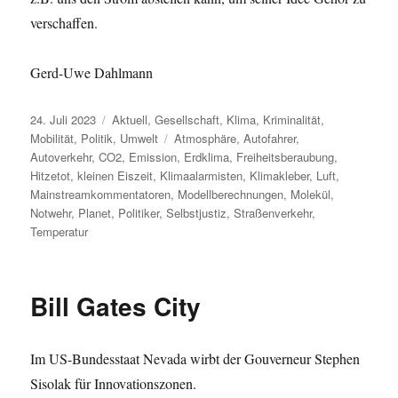
verschaffen.
Gerd-Uwe Dahlmann
Veröffentlicht
Kategorien
24. Juli 2023
Aktuell
,
Gesellschaft
,
Klima
,
Kriminalität
,
am
Schlagwörter
Mobilität
,
Politik
,
Umwelt
Atmosphäre
,
Autofahrer
,
Autoverkehr
,
CO2
,
Emission
,
Erdklima
,
Freiheitsberaubung
,
Hitzetot
,
kleinen Eiszeit
,
Klimaalarmisten
,
Klimakleber
,
Luft
,
Mainstreamkommentatoren
,
Modellberechnungen
,
Molekül
,
Notwehr
,
Planet
,
Politiker
,
Selbstjustiz
,
Straßenverkehr
,
Temperatur
Bill Gates City
Im US-Bundesstaat Nevada wirbt der Gouverneur Stephen
Sisolak für Innovationszonen.