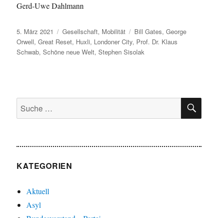
Gerd-Uwe Dahlmann
Veröffentlicht
Kategorien
Schlagwörter
5. März 2021
Gesellschaft
,
Mobilität
Bill Gates
,
George
am
Orwell
,
Great Reset
,
Huxli
,
Londoner City
,
Prof. Dr. Klaus
Schwab
,
Schöne neue Welt
,
Stephen Sisolak
SU
Suche
nach:
KATEGORIEN
Aktuell
Asyl