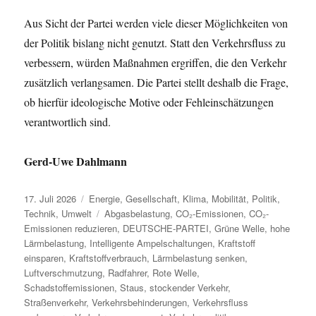
Aus Sicht der Partei werden viele dieser Möglichkeiten von
der Politik bislang nicht genutzt. Statt den Verkehrsfluss zu
verbessern, würden Maßnahmen ergriffen, die den Verkehr
zusätzlich verlangsamen. Die Partei stellt deshalb die Frage,
ob hierfür ideologische Motive oder Fehleinschätzungen
verantwortlich sind.
Gerd-Uwe Dahlmann
Veröffentlicht
Kategorien
17. Juli 2026
Energie
,
Gesellschaft
,
Klima
,
Mobilität
,
Politik
,
am
Schlagwörter
Technik
,
Umwelt
Abgasbelastung
,
CO₂-Emissionen
,
CO₂-
Emissionen reduzieren
,
DEUTSCHE-PARTEI
,
Grüne Welle
,
hohe
Lärmbelastung
,
Intelligente Ampelschaltungen
,
Kraftstoff
einsparen
,
Kraftstoffverbrauch
,
Lärmbelastung senken
,
Luftverschmutzung
,
Radfahrer
,
Rote Welle
,
Schadstoffemissionen
,
Staus
,
stockender Verkehr
,
Straßenverkehr
,
Verkehrsbehinderungen
,
Verkehrsfluss