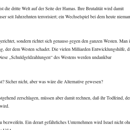
 die dritte Welt auf der Seite der Hamas. Ihre Brutalität wird damit
nser seit Jahrzehnten terrorisiert; ein Wechselspiel bei dem heute niema
l gerichtet, sondern richtet sich genauso gegen den ganzen Westen. Man i
g, der dem Westen schadet. Die vielen Milliarden Entwicklungshilfe, d
s. Diese „Schuldgeldzahlungen“ des Westens werden undankbar
ist? Sicher nicht, aber was wäre die Alternative gewesen?
stgehend zerschlagen, müssen aber damit rechnen, daß ihr Todfeind, de
wird.
zu bezweifeln. Ein derart gefährliches Unternehmen wird Israel nicht oh