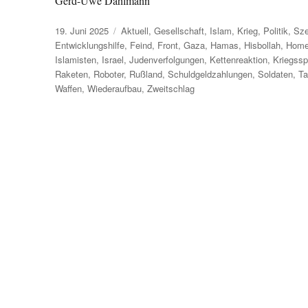
Gerd-Uwe Dahlmann
Veröffentlicht
Kategorien
19. Juni 2025
Aktuell
,
Gesellschaft
,
Islam
,
Krieg
,
Politik
,
Sze
am
Entwicklungshilfe
,
Feind
,
Front
,
Gaza
,
Hamas
,
Hisbollah
,
Home
Islamisten
,
Israel
,
Judenverfolgungen
,
Kettenreaktion
,
Kriegssp
Raketen
,
Roboter
,
Rußland
,
Schuldgeldzahlungen
,
Soldaten
,
Ta
Waffen
,
Wiederaufbau
,
Zweitschlag