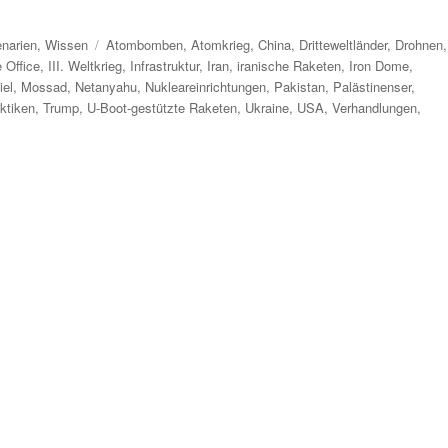
Schlagwörter
narien
,
Wissen
Atombomben
,
Atomkrieg
,
China
,
Dritteweltländer
,
Drohnen
,
 Office
,
III. Weltkrieg
,
Infrastruktur
,
Iran
,
iranische Raketen
,
Iron Dome
,
iel
,
Mossad
,
Netanyahu
,
Nukleareinrichtungen
,
Pakistan
,
Palästinenser
,
ktiken
,
Trump
,
U-Boot-gestützte Raketen
,
Ukraine
,
USA
,
Verhandlungen
,