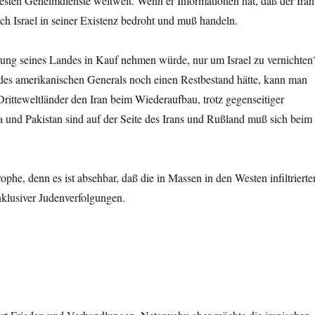
besten Geheimdienste weltweit. Wenn er Informationen hat, daß der Iran
ich Israel in seiner Existenz bedroht und muß handeln.
törung seines Landes in Kauf nehmen würde, nur um Israel zu vernichten
 des amerikanischen Generals noch einen Restbestand hätte, kann man
ritteweltländer den Iran beim Wiederaufbau, trotz gegenseitiger
 und Pakistan sind auf der Seite des Irans und Rußland muß sich beim
phe, denn es ist absehbar, daß die in Massen in den Westen infiltrierte
nklusiver Judenverfolgungen.