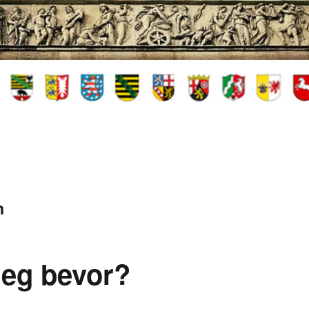
n
rieg bevor?