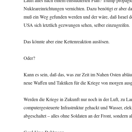
Läuft alles nach einem einstudierten Plan? Trump propag
Nukleareinrichtungen vernichten. Dazu benötigt er aber 
muß ein Weg gefunden werden und der wäre, daß Israel den
USA sich letztlich gezwungen sehen, selber einzugreifen.
Das könnte aber eine Kettenreaktion auslösen.
Oder?
Kann es sein, daß das, was zur Zeit im Nahen Osten abläuft
neue Waffen und Taktiken für die Kriege von morgen ausp
Werden die Kriege in Zukunft nur noch in der Luft, zu L
computergesteuerte Infrastruktur gehackt und Wasser, ele
abgeschaltet – alles ohne Soldaten an der Front, sonder