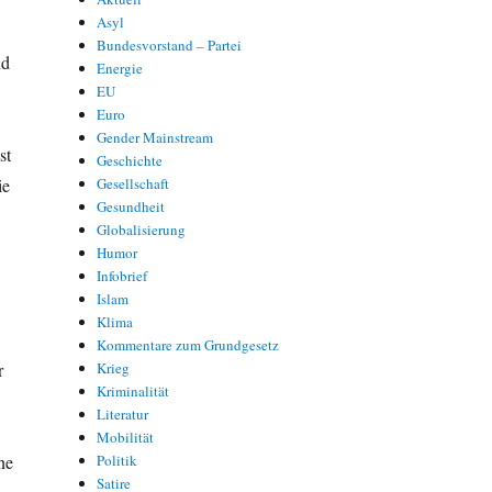
Asyl
Bundesvorstand – Partei
nd
Energie
EU
Euro
Gender Mainstream
st
Geschichte
ie
Gesellschaft
Gesundheit
Globalisierung
Humor
Infobrief
Islam
Klima
Kommentare zum Grundgesetz
r
Krieg
Kriminalität
Literatur
Mobilität
ne
Politik
Satire