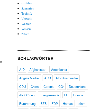
soziales
Szenarien
Technik
Umwelt
Wahlen
Wissen
Zitate
SCHLAGWÖRTER
en
n
AfD
Afghanistan
Amerikaner
Angela Merkel
ARD
Atomkraftwerke
CDU
China
Corona
CO²
Deutschland
die Grünen
Energiewende
EU
Europa
Eurorettung
EZB
FDP
Hamas
Islam