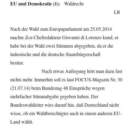
EU und Demokratie (1):
Wahlrecht
ist
Europa?
LR
Wofür
steht
Nach der Wahl zum Europaparlament am 25.05.2014
es?
machte
Zeit
-Chefredakteur Giovanni di Lorenzo kund, er
habe bei der Wahl zwei Stimmen abgegeben, da er die
italienische und die deutsche Staatsbürgerschaft
besitze.
Nach etwas Aufregung hört man dazu fast
nichts mehr. Immerhin soll es laut FOCUS-Magazin Nr. 30
(21.07.14) beim Bundestag 48 Einsprüche wegen
mehrfacher Stimmabgabe gegeben haben. Der
Bundeswahlleiter wies darauf hin, daß Deutschland nicht
wisse, ob ein Wahlberechtigter auch in einem anderen EU-
Land wählt.