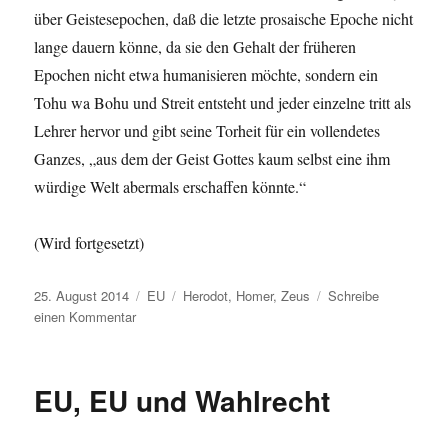
über Geistesepochen, daß die letzte prosaische Epoche nicht
lange dauern könne, da sie den Gehalt der früheren
Epochen nicht etwa humanisieren möchte, sondern ein
Tohu wa Bohu und Streit entsteht und jeder einzelne tritt als
Lehrer hervor und gibt seine Torheit für ein vollendetes
Ganzes, „aus dem der Geist Gottes kaum selbst eine ihm
würdige Welt abermals erschaffen könnte.“
(Wird fortgesetzt)
Veröffentlicht
Kategorien
Schlagwörter
25. August 2014
EU
Herodot
,
Homer
,
Zeus
Schreibe
am
zu
einen Kommentar
Europa
(1),
Wer
EU, EU und Wahlrecht
ist
Europäer?
Was