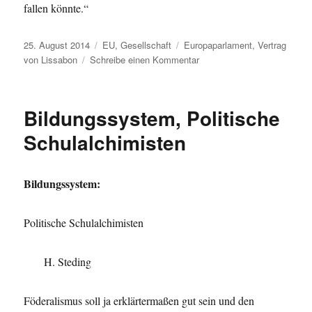
fallen könnte.“
Veröffentlicht
Kategorien
Schlagwörter
25. August 2014
EU
,
Gesellschaft
Europaparlament
,
Vertrag
am
zu
von Lissabon
Schreibe einen Kommentar
EU,
EU
und
Bildungssystem, Politische
Wahlrecht
Schulalchimisten
Bildungssystem:
Politische Schulalchimisten
H. Steding
Föderalismus soll ja erklärtermaßen gut sein und den