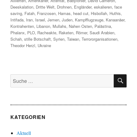
am
Alliierten
,
Amerikaner
,
Attentat
,
Babylonier
,
David Cameron
,
Deeskalation
,
Dritte Welt
,
Drohnen
,
Engländer
,
eskalieren
,
face
saving
,
Fatah
,
Franzosen
,
Hamas
,
head cut
,
Hisbollah
,
Huthis
,
Intifada
,
Iran
,
Israel
,
Jemen
,
Juden
,
Kampfflugzeuge
,
Kanaanäer
,
Kontrahenten
,
Libanon
,
Mullahs
,
Nahen Osten
,
Palästina
,
Phalanx
,
PLO
,
Racheakte
,
Raketen
,
Römer
,
Saudi Arabien
,
Schah
,
stille Botschaft
,
Syrien
,
Taiwan
,
Terrororganisationen
,
Theodor Herzl
,
Ukraine
SU
Suche
nach:
KATEGORIEN
Aktuell