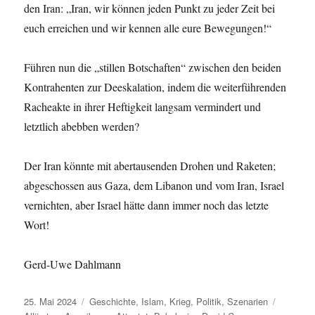
den Iran: „Iran, wir können jeden Punkt zu jeder Zeit bei
euch erreichen und wir kennen alle eure Bewegungen!“
Führen nun die „stillen Botschaften“ zwischen den beiden
Kontrahenten zur Deeskalation, indem die weiterführenden
Racheakte in ihrer Heftigkeit langsam vermindert und
letztlich abebben werden?
Der Iran könnte mit abertausenden Drohen und Raketen;
abgeschossen aus Gaza, dem Libanon und vom Iran, Israel
vernichten, aber Israel hätte dann immer noch das letzte
Wort!
Gerd-Uwe Dahlmann
Veröffentlicht
Kategorien
Schlagw
25. Mai 2024
Geschichte
,
Islam
,
Krieg
,
Politik
,
Szenarien