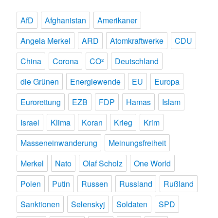
AfD
Afghanistan
Amerikaner
Angela Merkel
ARD
Atomkraftwerke
CDU
China
Corona
CO²
Deutschland
die Grünen
Energiewende
EU
Europa
Eurorettung
EZB
FDP
Hamas
Islam
Israel
Klima
Koran
Krieg
Krim
Masseneinwanderung
Meinungsfreiheit
Merkel
Nato
Olaf Scholz
One World
Polen
Putin
Russen
Russland
Rußland
Sanktionen
Selenskyj
Soldaten
SPD