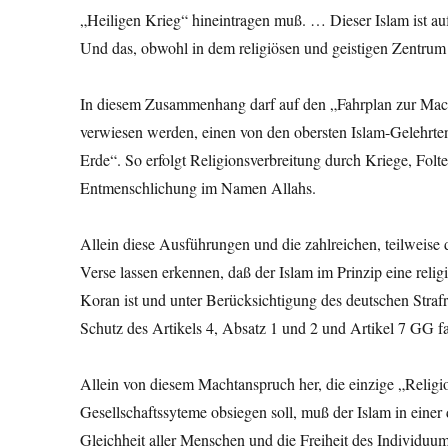
„Heiligen Krieg“ hineintragen muß. … Dieser Islam ist au
Und das, obwohl in dem religiösen und geistigen Zentrum
In diesem Zusammenhang darf auf den „Fahrplan zur Mac
verwiesen werden, einen von den obersten Islam-Gelehrte
Erde“. So erfolgt Religionsverbreitung durch Kriege, Folt
Entmenschlichung im Namen Allahs.
Allein diese Ausführungen und die zahlreichen, teilweis
Verse lassen erkennen, daß der Islam im Prinzip eine reli
Koran ist und unter Berücksichtigung des deutschen Straf
Schutz des Artikels 4, Absatz 1 und 2 und Artikel 7 GG fa
Allein von diesem Machtanspruch her, die einzige „Religi
Gesellschaftssyteme obsiegen soll, muß der Islam in eine
Gleichheit aller Menschen und die Freiheit des Individuum