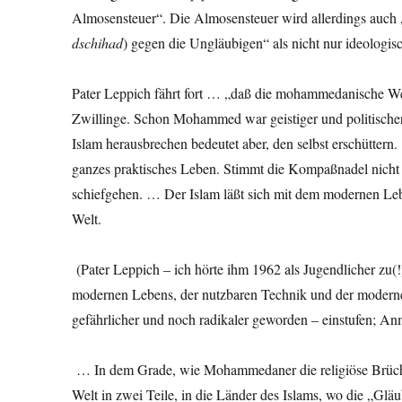
Almosensteuer“. Die Almosensteuer wird allerdings auch „
dschihad
) gegen die Ungläubigen“ als nicht nur ideologi
Pater Leppich fährt fort … „daß die mohammedanische Welt
Zwillinge. Schon Mohammed war geistiger und politischer
Islam herausbrechen bedeutet aber, den selbst erschütte
ganzes praktisches Leben. Stimmt die Kompaßnadel nicht m
schiefgehen. … Der Islam läßt sich mit dem modernen Leb
Welt.
(Pater Leppich – ich hörte ihm 1962 als Jugendlicher zu
modernen Lebens, der nutzbaren Technik und der modernen 
gefährlicher und noch radikaler geworden – einstufen; An
… In dem Grade, wie Mohammedaner die religiöse Brüchigke
Welt in zwei Teile, in die Länder des Islams, wo die „Gl