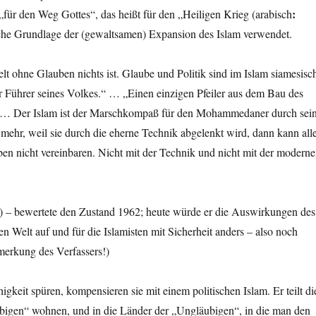
:
für den Weg Gottes“, das heißt für den „Heiligen Krieg (arabisch
sche Grundlage der (gewaltsamen) Expansion des Islam verwendet.
 ohne Glauben nichts ist. Glaube und Politik sind im Islam siamesisc
 Führer seines Volkes.“ … „Einen einzigen Pfeiler aus dem Bau des
rn. … Der Islam ist der Marschkompaß für den Mohammedaner durch sei
ehr, weil sie durch die eherne Technik abgelenkt wird, dann kann all
en nicht vereinbaren. Nicht mit der Technik und nicht mit der modern
(!) – bewertete den Zustand 1962; heute würde er die Auswirkungen des
Welt auf und für die Islamisten mit Sicherheit anders – also noch
merkung des Verfassers!)
it spüren, kompensieren sie mit einem politischen Islam. Er teilt di
äubigen“ wohnen, und in die Länder der „Ungläubigen“, in die man den