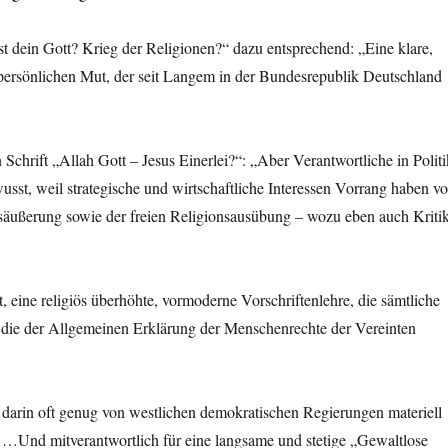
st dein Gott? Krieg der Religionen?“ dazu entsprechend: „Eine klare,
h persönlichen Mut, der seit Langem in der Bundesrepublik Deutschland
chrift „Allah Gott – Jesus Einerlei?“: „Aber Verantwortliche in Politi
sst, weil strategische und wirtschaftliche Interessen Vorrang haben vo
äußerung sowie der freien Religionsausübung – wozu eben auch Kriti
t, eine religiös überhöhte, vormoderne Vorschriftenlehre, die sämtliche
d die der Allgemeinen Erklärung der Menschenrechte der Vereinten
n darin oft genug von westlichen demokratischen Regierungen materiell
er. …Und mitverantwortlich für eine langsame und stetige „Gewaltlose