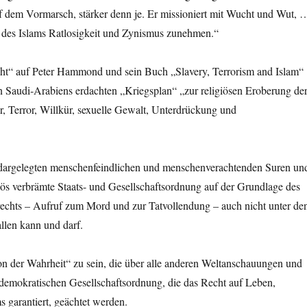
f dem Vormarsch, stärker denn je. Er missioniert mit Wucht und Wut, 
 des Islams Ratlosigkeit und Zynismus zunehmen.“
ht“ auf Peter Hammond und sein Buch „Slavery, Terrorism and Islam“
n Saudi-Arabiens erdachten „Kriegsplan“ „zur religiösen Eroberung de
er, Terror, Willkür, sexuelle Gewalt, Unterdrückung und
e dargelegten menschenfeindlichen und menschenverachtenden Suren un
giös verbrämte Staats- und Gesellschaftsordnung auf der Grundlage des
rechts – Aufruf zum Mord und zur Tatvollendung – auch nicht unter de
llen kann und darf.
on der Wahrheit“ zu sein, die über alle anderen Weltanschauungen und
r demokratischen Gesellschaftsordnung, die das Recht auf Leben,
s garantiert, geächtet werden.