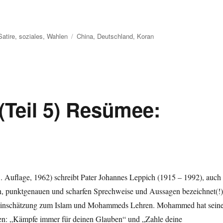
Schlagwörter
Satire
,
soziales
,
Wahlen
China
,
Deutschland
,
Koran
(Teil 5)
Resümee:
 Auflage, 1962) schreibt Pater Johannes Leppich (1915 – 1992), auch
n, punktgenauen und scharfen Sprechweise und Aussagen bezeichnet(!)
Einschätzung zum Islam und Mohammeds Lehren. Mohammed hat sein
ten: „Kämpfe immer für deinen Glauben“ und „Zahle deine