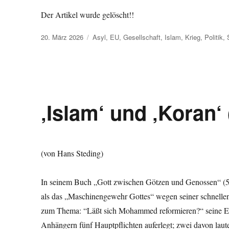
Der Artikel wurde gelöscht!!
Veröffentlicht
Kategorien
20. März 2026
Asyl
,
EU
,
Gesellschaft
,
Islam
,
Krieg
,
Politik
,
am
‚Islam‘ und ‚Koran‘ 
(von Hans Steding)
In seinem Buch „Gott zwischen Götzen und Genossen“ (5.
als das „Maschinengewehr Gottes“ wegen seiner schnelle
zum Thema: “Läßt sich Mohammed reformieren?“ seine 
Anhängern fünf Hauptpflichten auferlegt; zwei davon lau