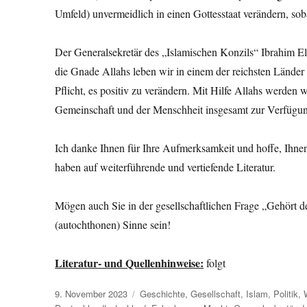
Umfeld) unvermeidlich in einen Gottesstaat verändern, soba
Der Generalsekretär des „Islamischen Konzils“ Ibrahim El
die Gnade Allahs leben wir in einem der reichsten Länder 
Pflicht, es positiv zu verändern. Mit Hilfe Allahs werden
Gemeinschaft und der Menschheit insgesamt zur Verfügung 
Ich danke Ihnen für Ihre Aufmerksamkeit und hoffe, Ihn
haben auf weiterführende und vertiefende Literatur.
Mögen auch Sie in der gesellschaftlichen Frage „Gehört 
(autochthonen) Sinne sein!
Literatur- und Quellenhinweise:
folgt
Veröffentlicht
Kategorien
9. November 2023
Geschichte
,
Gesellschaft
,
Islam
,
Politik
,