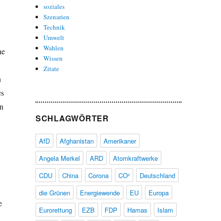
soziales
Szenarien
Technik
Umwelt
Wahlen
he
Wissen
Zitate
n
es
en
SCHLAGWÖRTER
AfD
Afghanistan
Amerikaner
Angela Merkel
ARD
Atomkraftwerke
CDU
China
Corona
CO²
Deutschland
die Grünen
Energiewende
EU
Europa
e
Eurorettung
EZB
FDP
Hamas
Islam