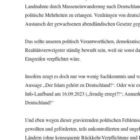
Landnahme durch Masseneinwanderung nach Deutschland
politische Mehrheiten zu erlangen. Verdrängen von deutsc
Austausch der gewachsenen abendländischen Gesetze gegen
Das sollte unseren politisch Verantwortlichen, demokratisch
Realitätsverweigerer ständig bewußt sein, weil sie sonst
Eingreifen verpflichtet wäre.
Insofern zeugt es doch nur von wenig Sachkenntnis und vo
Aussage „Der Islam gehört zu Deutschland!“. Oder wie es
Info-Laufband am 16.09.2023 („freudig erregt?!“; Anmerk
Deutschland!“
Und eben wegen dieser gravierenden politischen Fehleins
gewollten und geförderten, teils unkontrollierten und un
Ländern (ohne konsequente Rückkehr-Verpflichtung und R