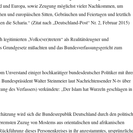
 und Europa, sowie Zeugung möglichst vieler Nachkommen, um
hen und europäischen Sitten, Gebräuchen und Feiertagen und letztlich
 die Scharia.“ (Zitat nach „Deutschland-Post“ Nr. 2, Februar 2015)
 legitimierten „Volks(ver)tretern“ als Realitätsleugner und
 das Grundgesetz mißachten und das Bundesverfassungsgericht zum
m Unverstand einiger hochkarätiger bundesdeutscher Politiker mit ihre
 Bundespräsident Walter Steinmeier laut Nachrichtensender N-tv über
ung des Verfassers) verkündete: „Der Islam hat Wurzeln geschlagen in
chätzung wird sich die Bundesrepublik Deutschland durch den politisc
gebremsten Zuzug von Moslems aus orientalischen und afrikanischen
ückführung dieses Personenkreises in ihr angestammtes, ursprünglich