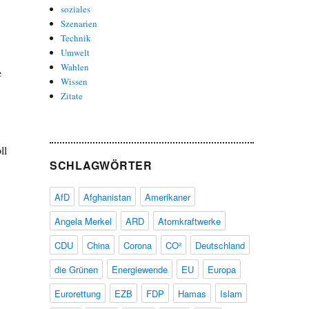
soziales
Szenarien
Technik
Umwelt
Wahlen
e
Wissen
Zitate
ll
SCHLAGWÖRTER
AfD
Afghanistan
Amerikaner
Angela Merkel
ARD
Atomkraftwerke
CDU
China
Corona
CO²
Deutschland
die Grünen
Energiewende
EU
Europa
Eurorettung
EZB
FDP
Hamas
Islam