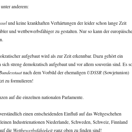
e unter anderem:
üssel
und keine krankhaften Verhärtungen der leider schon lange Zeit
ibler und wettbewerbsfähiger zu gestalten. Nur so kann der europäisch
n.
ratischer aufgebaut wird als zur Zeit erkennbar. Dazu gehört ein
in sich streng demokratisch aufgebaut und vor allem souverän sind. Es so
n Bundesstaat
nach dem Vorbild der ehemaligen
UDSSR
(Sowjetunion)
tzt zu formulieren!
en auf die einzelnen nationalen Parlamente.
verständlich einen entscheidenden Einfluß auf das Weltgeschehen
iv kleinen Industrienationen Niederlande, Schweden, Schweiz, Finnland
auf die
Wettbewerbsfähigkeit
ganz oben zu finden sind!