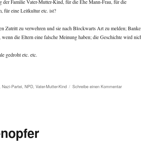
g der Familie Vater-Mutter-Kind, für die Ehe Mann-Frau, für die
 für eine Leitkultur etc. ist?
den Zutritt zu verwehren und sie nach Blockwarts Art zu melden; Bank
 wenn die Eltern eine falsche Meinung haben; die Geschichte wird nic
hrieben, sondern von Politikern.
e gedroht etc. etc.
zu
,
Nazi-Partei
,
NPD
,
Vater-Mutter-Kind
Schreibe einen Kommentar
Gesellscha
Kampf
gegen
Rechts
nopfer