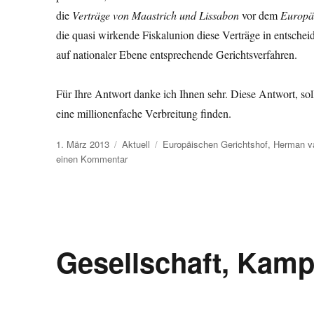
die
Verträge von Maastrich und Lissabon
vor dem
Europäi
die quasi wirkende Fiskalunion diese Verträge in entschei
auf nationaler Ebene entsprechende Gerichtsverfahren.
Für Ihre Antwort danke ich Ihnen sehr. Diese Antwort, so
eine millionenfache Verbreitung finden.
Veröffentlicht
Kategorien
Schlagwörter
1. März 2013
Aktuell
Europäischen Gerichtshof
,
Herman v
am
zu
einen Kommentar
Offener
Brief,
An
den
Premierminister
David
Gesellschaft, Kamp
Cameron