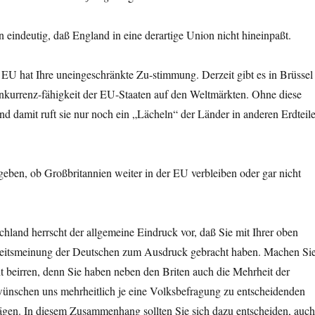
n eindeutig, daß England in eine derartige Union nicht hineinpaßt.
EU hat Ihre uneingeschränkte Zu-stimmung. Derzeit gibt es in Brüssel
kurrenz-fähigkeit der EU-Staaten auf den Weltmärkten. Ohne diese
und damit ruft sie nur noch ein „Lächeln“ der Länder in anderen Erdteil
geben, ob Großbritannien weiter in der EU verbleiben oder gar nicht
chland herrscht der allgemeine Eindruck vor, daß Sie mit Ihrer oben
eitsmeinung der Deutschen zum Ausdruck gebracht haben. Machen Si
t beirren, denn Sie haben neben den Briten auch die Mehrheit der
 wünschen uns mehrheitlich je eine Volksbefragung zu entscheidenden
trägen. In diesem Zusammenhang sollten Sie sich dazu entscheiden, auc