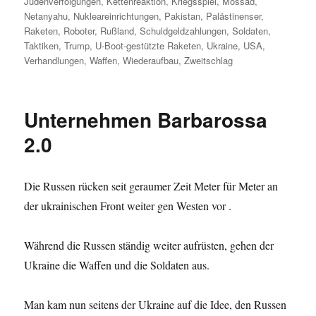
Judenverfolgungen
,
Kettenreaktion
,
Kriegsspiel
,
Mossad
,
Netanyahu
,
Nukleareinrichtungen
,
Pakistan
,
Palästinenser
,
Raketen
,
Roboter
,
Rußland
,
Schuldgeldzahlungen
,
Soldaten
,
Taktiken
,
Trump
,
U-Boot-gestützte Raketen
,
Ukraine
,
USA
,
Verhandlungen
,
Waffen
,
Wiederaufbau
,
Zweitschlag
Unternehmen Barbarossa
2.0
Die Russen rücken seit geraumer Zeit Meter für Meter an
der ukrainischen Front weiter gen Westen vor .
Während die Russen ständig weiter aufrüsten, gehen der
Ukraine die Waffen und die Soldaten aus.
Man kam nun seitens der Ukraine auf die Idee, den Russen