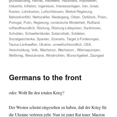
grundlastfähig
,
Hamas
,
Handwerk
,
Haushalte
,
implodieren
,
Industrie
,
Inflation
,
Ingenieure
,
Interessenlagen
,
Iran
,
Israel
,
Kosten
,
Lohnkosten
,
Luftschlössern
,
Merkel-Regierung
,
Nahostkonflikt
,
Nettozahler
,
Niedergang
,
Orban
,
Ostblock
,
Polen
,
Portugal
,
Putin
,
Regierung
,
rumänische Minderheit
,
Rußland
,
rußlandfreundlich
,
Rüstung
,
Rüstung-Lobbyisten
,
Sanktionen
,
Schulden
,
Schwellenländer
,
Solarvoltaik
,
Soldaten
,
Sozialgeschenke
,
Spanien
,
Szenario
,
Target 2-Forderungen
,
Taurus-Lenkwaffen
,
Ukraine
,
umweltunfreundlich
,
USA
,
Verschuldung
,
Volk
,
Wachstum
,
Wachstum.
,
Wärmepumpen
,
Weltkrieg
,
Westukraine
,
Windmühlen
,
Wunschgebiet
,
Zaungast
Germans to the front
oder: Wollt Ihr den totalen Krieg?
Der Westen scheint eingesehen zu haben, daß der Krieg für
die Ukraine verloren geht. Nun ist guter Rat teuer. Macron