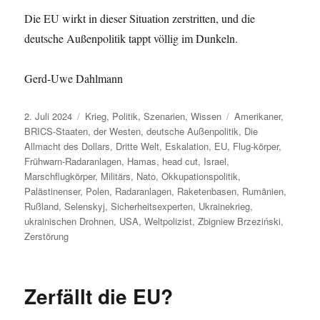
Die EU wirkt in dieser Situation zerstritten, und die
deutsche Außenpolitik tappt völlig im Dunkeln.
Gerd-Uwe Dahlmann
Veröffentlicht
Kategorien
Schlagwörter
2. Juli 2024
Krieg
,
Politik
,
Szenarien
,
Wissen
Amerikaner
,
am
BRICS-Staaten
,
der Westen
,
deutsche Außenpolitik
,
Die
Allmacht des Dollars
,
Dritte Welt
,
Eskalation
,
EU
,
Flug-körper
,
Frühwarn-Radaranlagen
,
Hamas
,
head cut
,
Israel
,
Marschflugkörper
,
Militärs
,
Nato
,
Okkupationspolitik
,
Palästinenser
,
Polen
,
Radaranlagen
,
Raketenbasen
,
Rumänien
,
Rußland
,
Selenskyj
,
Sicherheitsexperten
,
Ukrainekrieg
,
ukrainischen Drohnen
,
USA
,
Weltpolizist
,
Zbigniew Brzeziński
,
Zerstörung
Zerfällt die EU?