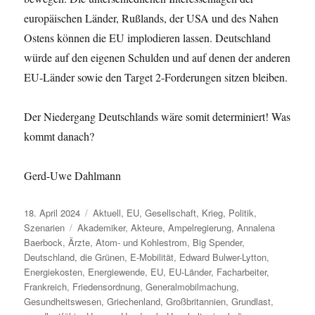
europäischen Länder, Rußlands, der USA und des Nahen
Ostens können die EU implodieren lassen. Deutschland
würde auf den eigenen Schulden und auf denen der anderen
EU-Länder sowie den Target 2-Forderungen sitzen bleiben.
Der Niedergang Deutschlands wäre somit determiniert! Was
kommt danach?
Gerd-Uwe Dahlmann
Veröffentlicht
Kategorien
18. April 2024
Aktuell
,
EU
,
Gesellschaft
,
Krieg
,
Politik
,
am
Schlagwörter
Szenarien
Akademiker
,
Akteure
,
Ampelregierung
,
Annalena
Baerbock
,
Ärzte
,
Atom- und Kohlestrom
,
Big Spender
,
Deutschland
,
die Grünen
,
E-Mobilität
,
Edward Bulwer-Lytton
,
Energiekosten
,
Energiewende
,
EU
,
EU-Länder
,
Facharbeiter
,
Frankreich
,
Friedensordnung
,
Generalmobilmachung
,
Gesundheitswesen
,
Griechenland
,
Großbritannien
,
Grundlast
,