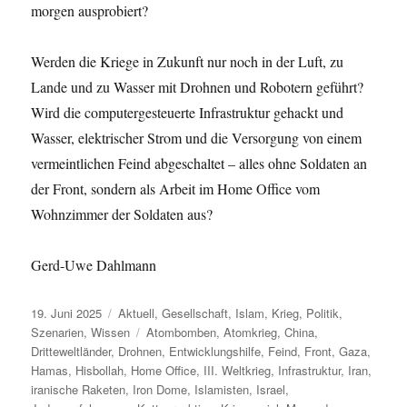
morgen ausprobiert?
Werden die Kriege in Zukunft nur noch in der Luft, zu
Lande und zu Wasser mit Drohnen und Robotern geführt?
Wird die computergesteuerte Infrastruktur gehackt und
Wasser, elektrischer Strom und die Versorgung von einem
vermeintlichen Feind abgeschaltet – alles ohne Soldaten an
der Front, sondern als Arbeit im Home Office vom
Wohnzimmer der Soldaten aus?
Gerd-Uwe Dahlmann
Veröffentlicht
Kategorien
19. Juni 2025
Aktuell
,
Gesellschaft
,
Islam
,
Krieg
,
Politik
,
am
Schlagwörter
Szenarien
,
Wissen
Atombomben
,
Atomkrieg
,
China
,
Dritteweltländer
,
Drohnen
,
Entwicklungshilfe
,
Feind
,
Front
,
Gaza
,
Hamas
,
Hisbollah
,
Home Office
,
III. Weltkrieg
,
Infrastruktur
,
Iran
,
iranische Raketen
,
Iron Dome
,
Islamisten
,
Israel
,