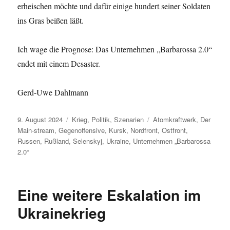
erheischen möchte und dafür einige hundert seiner Soldaten
ins Gras beißen läßt.
Ich wage die Prognose: Das Unternehmen „Barbarossa 2.0“
endet mit einem Desaster.
Gerd-Uwe Dahlmann
Veröffentlicht
Kategorien
Schlagwörter
9. August 2024
Krieg
,
Politik
,
Szenarien
Atomkraftwerk
,
Der
am
Main-stream
,
Gegenoffensive
,
Kursk
,
Nordfront
,
Ostfront
,
Russen
,
Rußland
,
Selenskyj
,
Ukraine
,
Unternehmen „Barbarossa
2.0“
Eine weitere Eskalation im
Ukrainekrieg