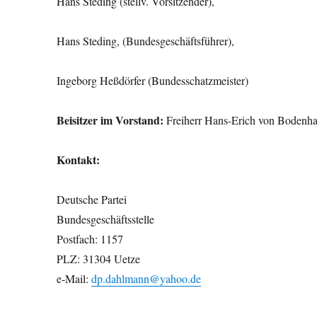
Hans Steding (stellv. Vorsitzender),
Hans Steding, (Bundesgeschäftsführer),
Ingeborg Heßdörfer (Bundesschatzmeister)
Beisitzer im Vorstand:
Freiherr Hans-Erich von Bodenh
Kontakt:
Deutsche Partei
Bundesgeschäftsstelle
Postfach: 1157
PLZ: 31304 Uetze
@
e-Mail:
dp.dahlmann
yahoo.de