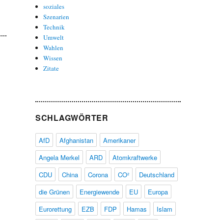
soziales
Szenarien
Technik
Umwelt
Wahlen
Wissen
Zitate
SCHLAGWÖRTER
AfD
Afghanistan
Amerikaner
Angela Merkel
ARD
Atomkraftwerke
CDU
China
Corona
CO²
Deutschland
die Grünen
Energiewende
EU
Europa
Eurorettung
EZB
FDP
Hamas
Islam