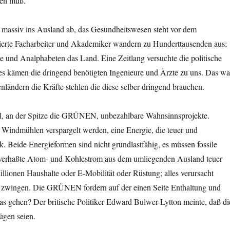
den muß.
 massiv ins Ausland ab, das Gesundheitswesen steht vor dem
ierte Facharbeiter und Akademiker wandern zu Hunderttausenden aus;
e und Analphabeten das Land. Eine Zeitlang versuchte die politische
es kämen die dringend benötigten Ingenieure und Ärzte zu uns. Das wa
ändern die Kräfte stehlen die diese selber dringend brauchen.
pel, an der Spitze die GRÜNEN, unbezahlbare Wahnsinnsprojekte.
Windmühlen verspargelt werden, eine Energie, die teuer und
ik. Beide Energieformen sind nicht grundlastfähig, es müssen fossile
 verhaßte Atom- und Kohlestrom aus dem umliegenden Ausland teuer
lionen Haushalte oder E-Mobilität oder Rüstung; alles verursacht
ie zwingen. Die GRÜNEN fordern auf der einen Seite Enthaltung und
das gehen? Der britische Politiker Edward Bulwer-Lytton meinte, daß di
ügen seien.