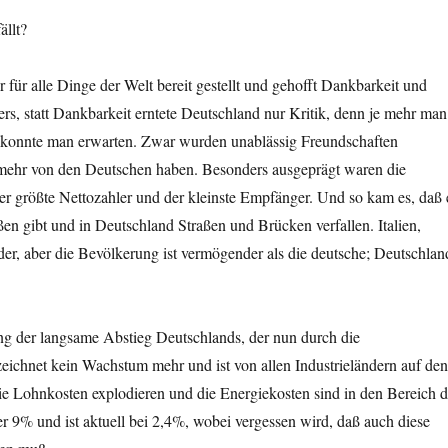
ällt?
 für alle Dinge der Welt bereit gestellt und gehofft Dankbarkeit und
rs, statt Dankbarkeit erntete Deutschland nur Kritik, denn je mehr man
 konnte man erwarten. Zwar wurden unablässig Freundschaften
mehr von den Deutschen haben. Besonders ausgeprägt waren die
er größte Nettozahler und der kleinste Empfänger. Und so kam es, daß 
en gibt und in Deutschland Straßen und Brücken verfallen. Italien,
r, aber die Bevölkerung ist vermögender als die deutsche; Deutschlan
ng der langsame Abstieg Deutschlands, der nun durch die
eichnet kein Wachstum mehr und ist von allen Industrieländern auf de
 die Lohnkosten explodieren und die Energiekosten sind in den Bereich d
r 9% und ist aktuell bei 2,4%, wobei vergessen wird, daß auch diese