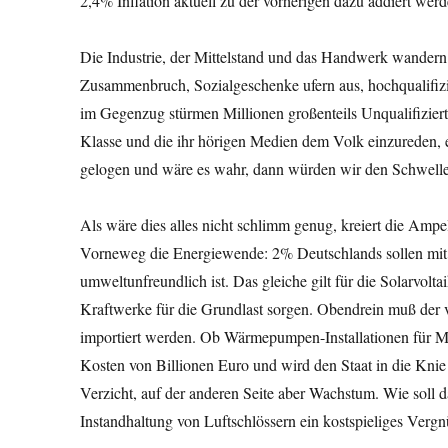
2,4% Inflation aktuell zu der vorherigen dazu addiert wer
Die Industrie, der Mittelstand und das Handwerk wandern
Zusammenbruch, Sozialgeschenke ufern aus, hochqualifiz
im Gegenzug stürmen Millionen großenteils Unqualifiziert
Klasse und die ihr hörigen Medien dem Volk einzureden, 
gelogen und wäre es wahr, dann würden wir den Schwellenl
Als wäre dies alles nicht schlimm genug, kreiert die Am
Vorneweg die Energiewende: 2% Deutschlands sollen mit 
umweltunfreundlich ist. Das gleiche gilt für die Solarvolta
Kraftwerke für die Grundlast sorgen. Obendrein muß der
importiert werden. Ob Wärmepumpen-Installationen für Mil
Kosten von Billionen Euro und wird den Staat in die Kn
Verzicht, auf der anderen Seite aber Wachstum. Wie soll 
Instandhaltung von Luftschlössern ein kostspieliges Vergn