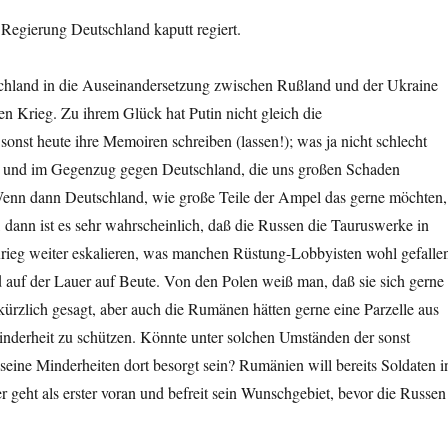
Regierung Deutschland kaputt regiert.
land in die Auseinandersetzung zwischen Rußland und der Ukraine
n Krieg. Zu ihrem Glück hat Putin nicht gleich die
nst heute ihre Memoiren schreiben (lassen!); was ja nicht schlecht
, und im Gegenzug gegen Deutschland, die uns großen Schaden
enn dann Deutschland, wie große Teile der Ampel das gerne möchten,
dann ist es sehr wahrscheinlich, daß die Russen die Tauruswerke in
ieg weiter eskalieren, was manchen Rüstung-Lobbyisten wohl gefalle
 auf der Lauer auf Beute. Von den Polen weiß man, daß sie sich gerne
ürzlich gesagt, aber auch die Rumänen hätten gerne eine Parzelle aus
Minderheit zu schützen. Könnte unter solchen Umständen der sonst
eine Minderheiten dort besorgt sein? Rumänien will bereits Soldaten i
er geht als erster voran und befreit sein Wunschgebiet, bevor die Russen