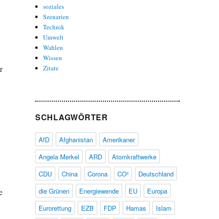
soziales
Szenarien
Technik
Umwelt
Wahlen
Wissen
r
Zitate
SCHLAGWÖRTER
AfD
Afghanistan
Amerikaner
Angela Merkel
ARD
Atomkraftwerke
CDU
China
Corona
CO²
Deutschland
die Grünen
Energiewende
EU
Europa
e
Eurorettung
EZB
FDP
Hamas
Islam