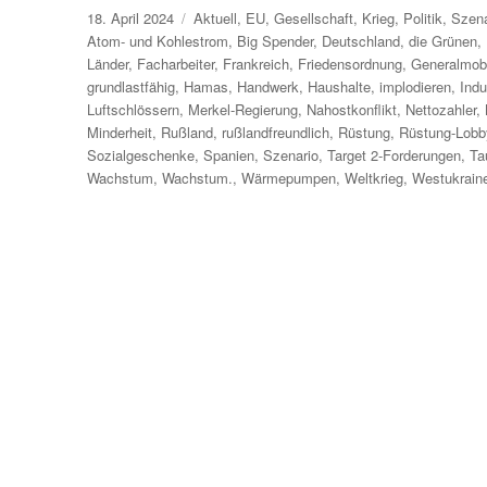
Veröffentlicht
Kategorien
18. April 2024
Aktuell
,
EU
,
Gesellschaft
,
Krieg
,
Politik
,
Szena
am
Atom- und Kohlestrom
,
Big Spender
,
Deutschland
,
die Grünen
,
Länder
,
Facharbeiter
,
Frankreich
,
Friedensordnung
,
Generalmob
grundlastfähig
,
Hamas
,
Handwerk
,
Haushalte
,
implodieren
,
Indu
Luftschlössern
,
Merkel-Regierung
,
Nahostkonflikt
,
Nettozahler
,
Minderheit
,
Rußland
,
rußlandfreundlich
,
Rüstung
,
Rüstung-Lobb
Sozialgeschenke
,
Spanien
,
Szenario
,
Target 2-Forderungen
,
Ta
Wachstum
,
Wachstum.
,
Wärmepumpen
,
Weltkrieg
,
Westukrain