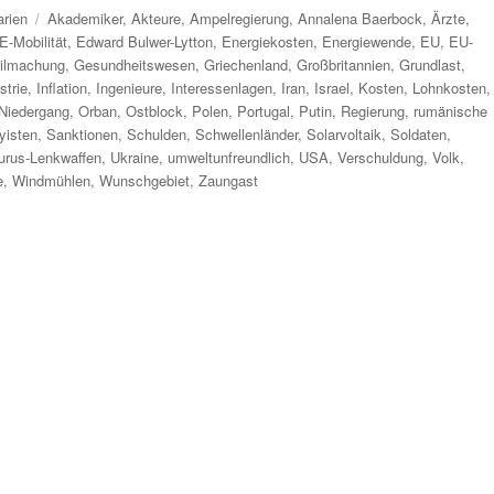
Schlagwörter
rien
Akademiker
,
Akteure
,
Ampelregierung
,
Annalena Baerbock
,
Ärzte
,
E-Mobilität
,
Edward Bulwer-Lytton
,
Energiekosten
,
Energiewende
,
EU
,
EU-
ilmachung
,
Gesundheitswesen
,
Griechenland
,
Großbritannien
,
Grundlast
,
strie
,
Inflation
,
Ingenieure
,
Interessenlagen
,
Iran
,
Israel
,
Kosten
,
Lohnkosten
,
Niedergang
,
Orban
,
Ostblock
,
Polen
,
Portugal
,
Putin
,
Regierung
,
rumänische
yisten
,
Sanktionen
,
Schulden
,
Schwellenländer
,
Solarvoltaik
,
Soldaten
,
urus-Lenkwaffen
,
Ukraine
,
umweltunfreundlich
,
USA
,
Verschuldung
,
Volk
,
e
,
Windmühlen
,
Wunschgebiet
,
Zaungast