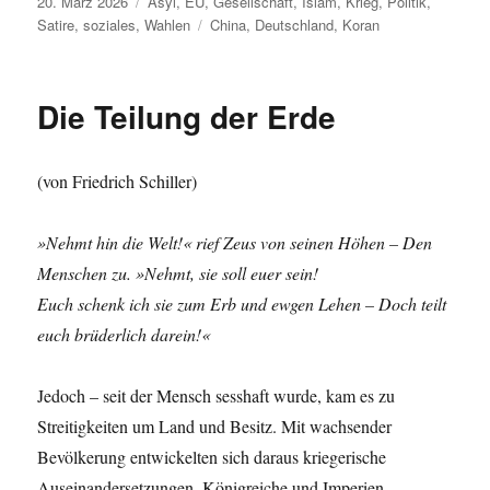
Veröffentlicht
Kategorien
20. März 2026
Asyl
,
EU
,
Gesellschaft
,
Islam
,
Krieg
,
Politik
,
am
Schlagwörter
Satire
,
soziales
,
Wahlen
China
,
Deutschland
,
Koran
Die Teilung der Erde
(von Friedrich Schiller)
»Nehmt hin die Welt!« rief Zeus von seinen Höhen – Den
Menschen zu. »Nehmt, sie soll euer sein!
Euch schenk ich sie zum Erb und ewgen Lehen – Doch teilt
euch brüderlich darein!«
Jedoch – seit der Mensch sesshaft wurde, kam es zu
Streitigkeiten um Land und Besitz. Mit wachsender
Bevölkerung entwickelten sich daraus kriegerische
Auseinandersetzungen. Königreiche und Imperien