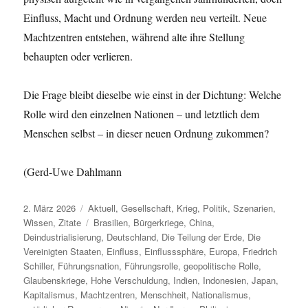
Einfluss, Macht und Ordnung werden neu verteilt. Neue
Machtzentren entstehen, während alte ihre Stellung
behaupten oder verlieren.
Die Frage bleibt dieselbe wie einst in der Dichtung: Welche
Rolle wird den einzelnen Nationen – und letztlich dem
Menschen selbst – in dieser neuen Ordnung zukommen?
(Gerd-Uwe Dahlmann
Veröffentlicht
Kategorien
2. März 2026
Aktuell
,
Gesellschaft
,
Krieg
,
Politik
,
Szenarien
,
am
Schlagwörter
Wissen
,
Zitate
Brasilien
,
Bürgerkriege
,
China
,
Deindustrialisierung
,
Deutschland
,
Die Teilung der Erde
,
Die
Vereinigten Staaten
,
Einfluss
,
Einflusssphäre
,
Europa
,
Friedrich
Schiller
,
Führungsnation
,
Führungsrolle
,
geopolitische Rolle
,
Glaubenskriege
,
Hohe Verschuldung
,
Indien
,
Indonesien
,
Japan
,
Kapitalismus
,
Machtzentren
,
Menschheit
,
Nationalismus
,