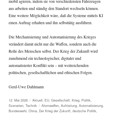
mobil agieren, indem sie von verschiedensten Fahrzeugen
aus arbeiten und ständig den Standort wechseln können.
Eine weitere Möglichkeit wäre, daß die Systeme mittels KI
einen Auftrag erhalten und ihn selbsttätig ausführen.
Die Mechanisierung und Automatisierung des Krieges
verändert damit nicht nur die Waffen, sondern auch die
Rolle des Menschen selbst. Der Krieg der Zukunft wird
zunehmend ein technologischer, digitaler und
automatisierter Konflikt sein – mit weitreichenden
politischen, gesellschaftlichen und ethischen Folgen.
Gerd-Uwe Dahlmann
Veröffentlicht
Kategorien
12. Mai 2026
Aktuell
,
EU
,
Gesellschaft
,
Krieg
,
Politik
,
am
Schlagwörter
Szenarien
,
Technik
Atomwaffen
,
Aufrüstung
,
Automatisierung
,
Bundeswehr
,
China
,
Der Krieg der Zukunft
,
deutsche Politik
,