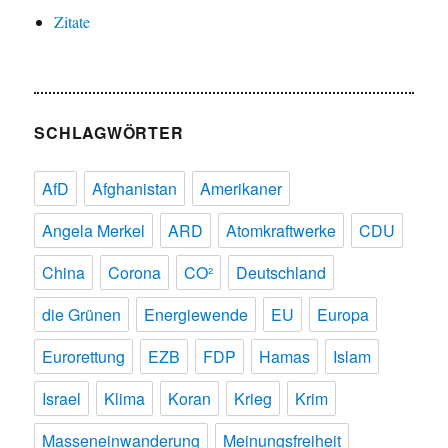
Zitate
SCHLAGWÖRTER
AfD
Afghanistan
Amerikaner
Angela Merkel
ARD
Atomkraftwerke
CDU
China
Corona
CO²
Deutschland
die Grünen
Energiewende
EU
Europa
Eurorettung
EZB
FDP
Hamas
Islam
Israel
Klima
Koran
Krieg
Krim
Masseneinwanderung
Meinungsfreiheit