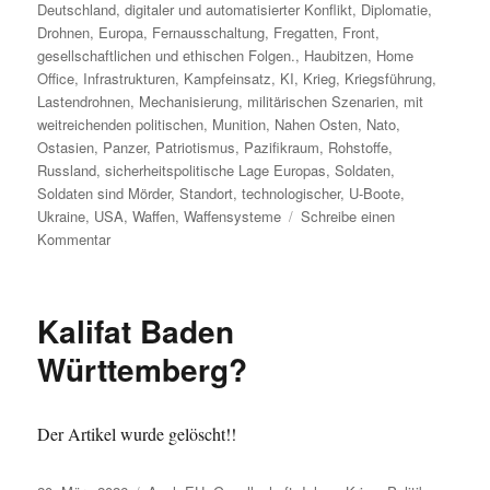
Deutschland
,
digitaler und automatisierter Konflikt
,
Diplomatie
,
Drohnen
,
Europa
,
Fernausschaltung
,
Fregatten
,
Front
,
gesellschaftlichen und ethischen Folgen.
,
Haubitzen
,
Home
Office
,
Infrastrukturen
,
Kampfeinsatz
,
KI
,
Krieg
,
Kriegsführung
,
Lastendrohnen
,
Mechanisierung
,
militärischen Szenarien
,
mit
weitreichenden politischen
,
Munition
,
Nahen Osten
,
Nato
,
Ostasien
,
Panzer
,
Patriotismus
,
Pazifikraum
,
Rohstoffe
,
Russland
,
sicherheitspolitische Lage Europas
,
Soldaten
,
Soldaten sind Mörder
,
Standort
,
technologischer
,
U-Boote
,
Ukraine
,
USA
,
Waffen
,
Waffensysteme
Schreibe einen
zu
Kommentar
Die
Mechanisierung
des
Kalifat Baden
Krieges
Württemberg?
Der Artikel wurde gelöscht!!