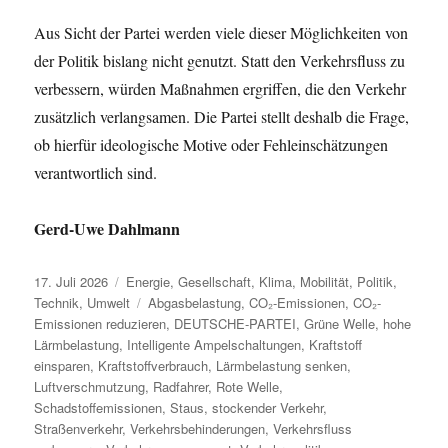
Aus Sicht der Partei werden viele dieser Möglichkeiten von
der Politik bislang nicht genutzt. Statt den Verkehrsfluss zu
verbessern, würden Maßnahmen ergriffen, die den Verkehr
zusätzlich verlangsamen. Die Partei stellt deshalb die Frage,
ob hierfür ideologische Motive oder Fehleinschätzungen
verantwortlich sind.
Gerd-Uwe Dahlmann
Veröffentlicht
Kategorien
17. Juli 2026
Energie
,
Gesellschaft
,
Klima
,
Mobilität
,
Politik
,
am
Schlagwörter
Technik
,
Umwelt
Abgasbelastung
,
CO₂-Emissionen
,
CO₂-
Emissionen reduzieren
,
DEUTSCHE-PARTEI
,
Grüne Welle
,
hohe
Lärmbelastung
,
Intelligente Ampelschaltungen
,
Kraftstoff
einsparen
,
Kraftstoffverbrauch
,
Lärmbelastung senken
,
Luftverschmutzung
,
Radfahrer
,
Rote Welle
,
Schadstoffemissionen
,
Staus
,
stockender Verkehr
,
Straßenverkehr
,
Verkehrsbehinderungen
,
Verkehrsfluss