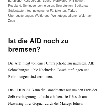
natürlicher Ressourcen
,
Nigeria
,
Nordkorea
,
Philippinen
,
Russland
,
Schlüsseltechnologien
,
Sowjetunion
,
Südkorea
,
Südostasien
,
technologischer Fähigkeiten
,
Türkei
,
Überregulierungen
,
Weltkriege
,
Weltkriegsverlierer
,
Weltmacht
,
Zeus
Ist die AfD noch zu
bremsen?
Die AfD fliegt von einer Umfragehöhe zur nächsten. Alle
Schmähungen, üble Nachreden, Beschimpfungen und
Bedrohungen sind zerronnen.
Die CDU/CSU kann die Brandmauer nur um den Preis der
Selbstverleugnung aufrecht erhalten, sie läßt sich am
Nasenring ihrer Gegner durch die Manege führen.