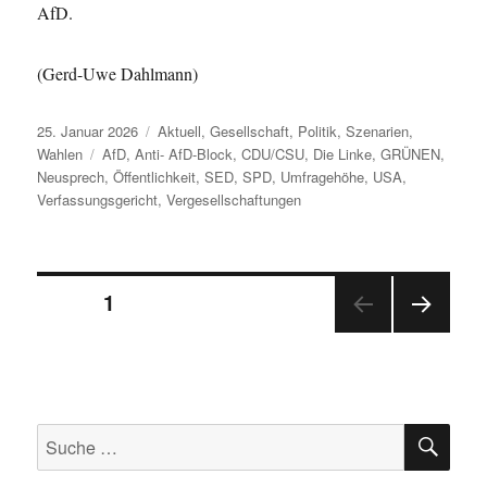
AfD.
(Gerd-Uwe Dahlmann)
Veröffentlicht
Kategorien
25. Januar 2026
Aktuell
,
Gesellschaft
,
Politik
,
Szenarien
,
am
Schlagwörter
Wahlen
AfD
,
Anti- AfD-Block
,
CDU/CSU
,
Die Linke
,
GRÜNEN
,
Neusprech
,
Öffentlichkeit
,
SED
,
SPD
,
Umfragehöhe
,
USA
,
Verfassungsgericht
,
Vergesellschaftungen
Beitragsnavigation
SEITE
1
NÄC
HSTE
SEIT
E
SU
Suche
nach: