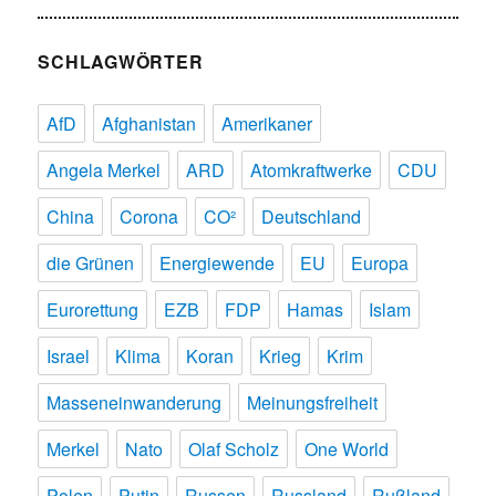
SCHLAGWÖRTER
AfD
Afghanistan
Amerikaner
Angela Merkel
ARD
Atomkraftwerke
CDU
China
Corona
CO²
Deutschland
die Grünen
Energiewende
EU
Europa
Eurorettung
EZB
FDP
Hamas
Islam
Israel
Klima
Koran
Krieg
Krim
Masseneinwanderung
Meinungsfreiheit
Merkel
Nato
Olaf Scholz
One World
Polen
Putin
Russen
Russland
Rußland