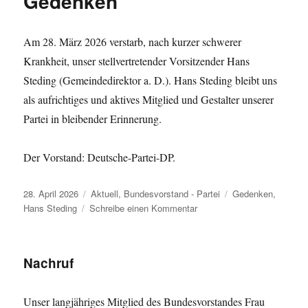
Gedenken
Am 28. März 2026 verstarb, nach kurzer schwerer
Krankheit, unser stellvertretender Vorsitzender Hans
Steding (Gemeindedirektor a. D.). Hans Steding bleibt uns
als aufrichtiges und aktives Mitglied und Gestalter unserer
Partei in bleibender Erinnerung.
Der Vorstand: Deutsche-Partei-DP.
Veröffentlicht
Kategorien
Schlagwörter
28. April 2026
Aktuell
,
Bundesvorstand - Partei
Gedenken
,
am
zu
Hans Steding
Schreibe einen Kommentar
Gedenken
Nachruf
Unser langjähriges Mitglied des Bundesvorstandes Frau