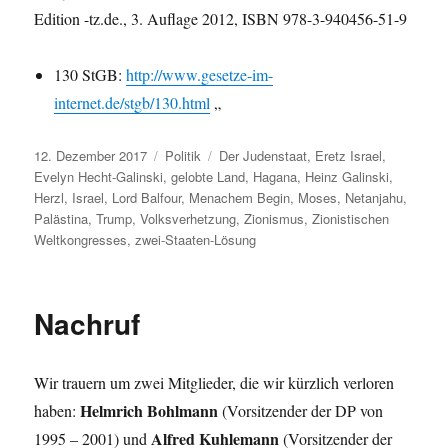
Edition -tz.de., 3. Auflage 2012, ISBN 978-3-940456-51-9
130 StGB:
http://www.gesetze-im-
internet.de/stgb/130.html
„
Veröffentlicht
Kategorien
Schlagwörter
12. Dezember 2017
Politik
Der Judenstaat
,
Eretz Israel
,
am
Evelyn Hecht-Galinski
,
gelobte Land
,
Hagana
,
Heinz Galinski
,
Herzl
,
Israel
,
Lord Balfour
,
Menachem Begin
,
Moses
,
Netanjahu
,
Palästina
,
Trump
,
Volksverhetzung
,
Zionismus
,
Zionistischen
Weltkongresses
,
zwei-Staaten-Lösung
Nachruf
Wir trauern um zwei Mitglieder, die wir kürzlich verloren
Helmrich Bohlmann
haben:
(Vorsitzender der DP von
Alfred Kuhlemann
1995 – 2001) und
(Vorsitzender der