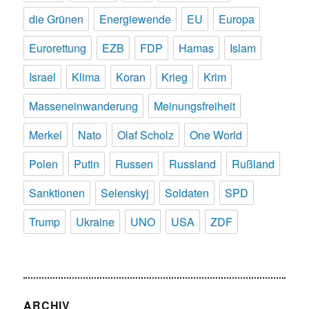
die Grünen
Energiewende
EU
Europa
Eurorettung
EZB
FDP
Hamas
Islam
Israel
Klima
Koran
Krieg
Krim
Masseneinwanderung
Meinungsfreiheit
Merkel
Nato
Olaf Scholz
One World
Polen
Putin
Russen
Russland
Rußland
Sanktionen
Selenskyj
Soldaten
SPD
Trump
Ukraine
UNO
USA
ZDF
ARCHIV