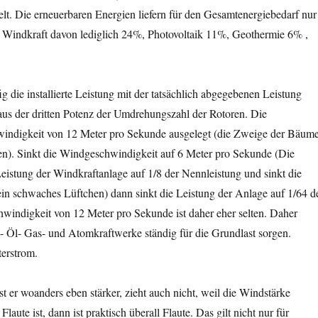
t. Die erneuerbaren Energien liefern für den Gesamtenergiebedarf nur
ie Windkraft davon lediglich 24%, Photovoltaik 11%, Geothermie 6% ,
die installierte Leistung mit der tatsächlich abgegebenen Leistung
aus der dritten Potenz der Umdrehungszahl der Rotoren. Die
windigkeit von 12 Meter pro Sekunde ausgelegt (die Zweige der Bäum
en). Sinkt die Windgeschwindigkeit auf 6 Meter pro Sekunde (Die
istung der Windkraftanlage auf 1/8 der Nennleistung und sinkt die
n schwaches Lüftchen) dann sinkt die Leistung der Anlage auf 1/64 d
schwindigkeit von 12 Meter pro Sekunde ist daher eher selten. Daher
- Öl- Gas- und Atomkraftwerke ständig für die Grundlast sorgen.
terstrom.
 er woanders eben stärker, zieht auch nicht, weil die Windstärke
ute ist, dann ist praktisch überall Flaute. Das gilt nicht nur für