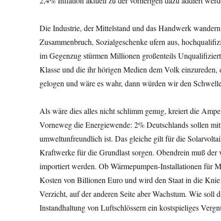
2,4% Inflation aktuell zu der vorherigen dazu addiert wer
Die Industrie, der Mittelstand und das Handwerk wandern
Zusammenbruch, Sozialgeschenke ufern aus, hochqualifiz
im Gegenzug stürmen Millionen großenteils Unqualifiziert
Klasse und die ihr hörigen Medien dem Volk einzureden, 
gelogen und wäre es wahr, dann würden wir den Schwellenl
Als wäre dies alles nicht schlimm genug, kreiert die Am
Vorneweg die Energiewende: 2% Deutschlands sollen mit 
umweltunfreundlich ist. Das gleiche gilt für die Solarvolta
Kraftwerke für die Grundlast sorgen. Obendrein muß der
importiert werden. Ob Wärmepumpen-Installationen für Mil
Kosten von Billionen Euro und wird den Staat in die Kn
Verzicht, auf der anderen Seite aber Wachstum. Wie soll 
Instandhaltung von Luftschlössern ein kostspieliges Vergn