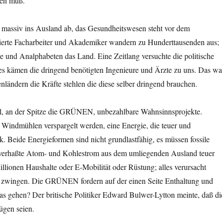
den muß.
 massiv ins Ausland ab, das Gesundheitswesen steht vor dem
ierte Facharbeiter und Akademiker wandern zu Hunderttausenden aus;
e und Analphabeten das Land. Eine Zeitlang versuchte die politische
es kämen die dringend benötigten Ingenieure und Ärzte zu uns. Das wa
ändern die Kräfte stehlen die diese selber dringend brauchen.
pel, an der Spitze die GRÜNEN, unbezahlbare Wahnsinnsprojekte.
Windmühlen verspargelt werden, eine Energie, die teuer und
ik. Beide Energieformen sind nicht grundlastfähig, es müssen fossile
 verhaßte Atom- und Kohlestrom aus dem umliegenden Ausland teuer
lionen Haushalte oder E-Mobilität oder Rüstung; alles verursacht
ie zwingen. Die GRÜNEN fordern auf der einen Seite Enthaltung und
das gehen? Der britische Politiker Edward Bulwer-Lytton meinte, daß di
ügen seien.