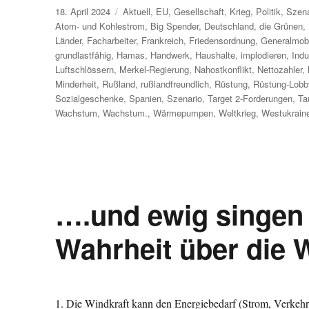
Veröffentlicht
Kategorien
18. April 2024
Aktuell
,
EU
,
Gesellschaft
,
Krieg
,
Politik
,
Szena
am
Atom- und Kohlestrom
,
Big Spender
,
Deutschland
,
die Grünen
,
Länder
,
Facharbeiter
,
Frankreich
,
Friedensordnung
,
Generalmob
grundlastfähig
,
Hamas
,
Handwerk
,
Haushalte
,
implodieren
,
Indu
Luftschlössern
,
Merkel-Regierung
,
Nahostkonflikt
,
Nettozahler
,
Minderheit
,
Rußland
,
rußlandfreundlich
,
Rüstung
,
Rüstung-Lobb
Sozialgeschenke
,
Spanien
,
Szenario
,
Target 2-Forderungen
,
Ta
Wachstum
,
Wachstum.
,
Wärmepumpen
,
Weltkrieg
,
Westukrain
….und ewig singen
Wahrheit über die W
1. Die Windkraft kann den Energiebedarf (Strom, Verkehr