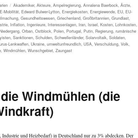
Schlagwörter
rien
Akademiker
,
Akteure
,
Ampelregierung
,
Annalena Baerbock
,
Ärzte
,
E-Mobilität
,
Edward Bulwer-Lytton
,
Energiekosten
,
Energiewende
,
EU
,
EU-
ilmachung
,
Gesundheitswesen
,
Griechenland
,
Großbritannien
,
Grundlast
,
strie
,
Inflation
,
Ingenieure
,
Interessenlagen
,
Iran
,
Israel
,
Kosten
,
Lohnkosten
,
Niedergang
,
Orban
,
Ostblock
,
Polen
,
Portugal
,
Putin
,
Regierung
,
rumänische
yisten
,
Sanktionen
,
Schulden
,
Schwellenländer
,
Solarvoltaik
,
Soldaten
,
urus-Lenkwaffen
,
Ukraine
,
umweltunfreundlich
,
USA
,
Verschuldung
,
Volk
,
e
,
Windmühlen
,
Wunschgebiet
,
Zaungast
 die Windmühlen (die
indkraft)
, Industrie und Heizbedarf) in Deutschland nur zu 3% abdecken. Der