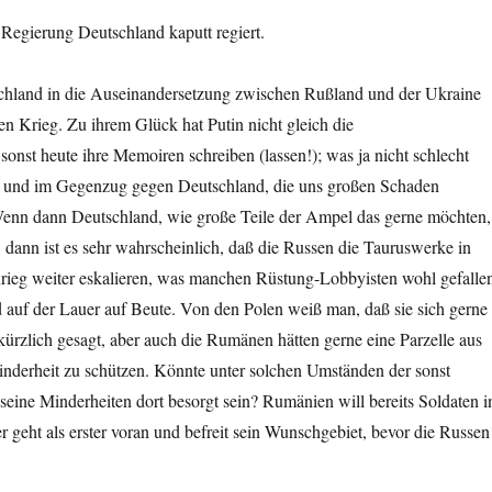
Regierung Deutschland kaputt regiert.
land in die Auseinandersetzung zwischen Rußland und der Ukraine
n Krieg. Zu ihrem Glück hat Putin nicht gleich die
nst heute ihre Memoiren schreiben (lassen!); was ja nicht schlecht
, und im Gegenzug gegen Deutschland, die uns großen Schaden
enn dann Deutschland, wie große Teile der Ampel das gerne möchten,
dann ist es sehr wahrscheinlich, daß die Russen die Tauruswerke in
ieg weiter eskalieren, was manchen Rüstung-Lobbyisten wohl gefalle
 auf der Lauer auf Beute. Von den Polen weiß man, daß sie sich gerne
ürzlich gesagt, aber auch die Rumänen hätten gerne eine Parzelle aus
Minderheit zu schützen. Könnte unter solchen Umständen der sonst
eine Minderheiten dort besorgt sein? Rumänien will bereits Soldaten i
er geht als erster voran und befreit sein Wunschgebiet, bevor die Russen