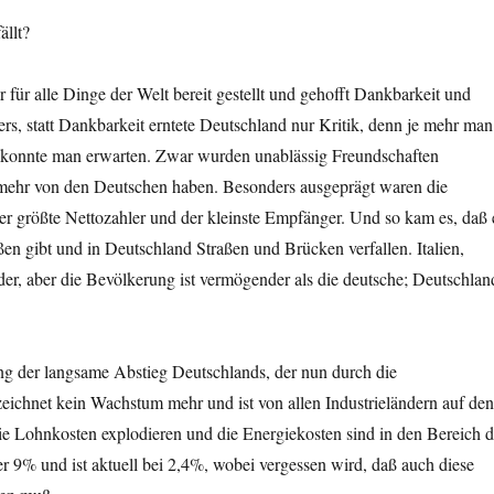
ällt?
 für alle Dinge der Welt bereit gestellt und gehofft Dankbarkeit und
rs, statt Dankbarkeit erntete Deutschland nur Kritik, denn je mehr man
 konnte man erwarten. Zwar wurden unablässig Freundschaften
mehr von den Deutschen haben. Besonders ausgeprägt waren die
er größte Nettozahler und der kleinste Empfänger. Und so kam es, daß 
en gibt und in Deutschland Straßen und Brücken verfallen. Italien,
r, aber die Bevölkerung ist vermögender als die deutsche; Deutschlan
ng der langsame Abstieg Deutschlands, der nun durch die
eichnet kein Wachstum mehr und ist von allen Industrieländern auf de
 die Lohnkosten explodieren und die Energiekosten sind in den Bereich d
r 9% und ist aktuell bei 2,4%, wobei vergessen wird, daß auch diese