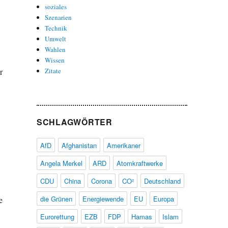
soziales
Szenarien
Technik
Umwelt
Wahlen
Wissen
r
Zitate
SCHLAGWÖRTER
AfD
Afghanistan
Amerikaner
Angela Merkel
ARD
Atomkraftwerke
CDU
China
Corona
CO²
Deutschland
die Grünen
Energiewende
EU
Europa
e
Eurorettung
EZB
FDP
Hamas
Islam