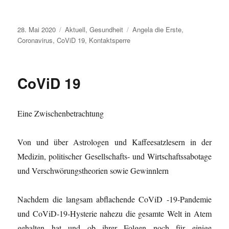
Veröffentlicht
Kategorien
Schlagwörter
28. Mai 2020
Aktuell
,
Gesundheit
Angela die Erste
,
am
Coronavirus
,
CoViD 19
,
Kontaktsperre
CoViD 19
Eine Zwischenbetrachtung
Von und über Astrologen und Kaffeesatzlesern in der
Medizin, politischer Gesellschafts- und Wirtschaftssabotage
und Verschwörungstheorien sowie Gewinnlern
Nachdem die langsam abflachende CoViD -19-Pandemie
und CoViD-19-Hysterie nahezu die gesamte Welt in Atem
gehalten hat und ob ihrer Folgen noch für einige