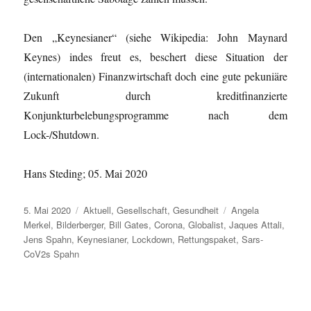
Den „Keynesianer“ (siehe Wikipedia: John Maynard
Keynes) indes freut es, beschert diese Situation der
(internationalen) Finanzwirtschaft doch eine gute pekuniäre
Zukunft durch kreditfinanzierte
Konjunkturbelebungsprogramme nach dem
Lock-/Shutdown.
Hans Steding; 05. Mai 2020
Veröffentlicht
Kategorien
Schlagwörter
5. Mai 2020
Aktuell
,
Gesellschaft
,
Gesundheit
Angela
am
Merkel
,
Bilderberger
,
Bill Gates
,
Corona
,
Globalist
,
Jaques Attali
,
Jens Spahn
,
Keynesianer
,
Lockdown
,
Rettungspaket
,
Sars-
CoV2s Spahn