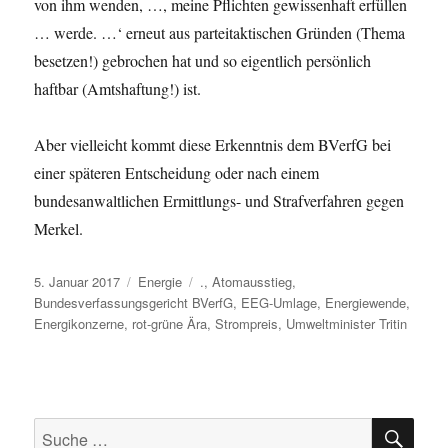
von ihm wenden, …, meine Pflichten gewissenhaft erfüllen
… werde. …‘ erneut aus parteitaktischen Gründen (Thema
besetzen!) gebrochen hat und so eigentlich persönlich
haftbar (Amtshaftung!) ist.
Aber vielleicht kommt diese Erkenntnis dem BVerfG bei
einer späteren Entscheidung oder nach einem
bundesanwaltlichen Ermittlungs- und Strafverfahren gegen
Merkel.
Veröffentlicht
Kategorien
Schlagwörter
5. Januar 2017
Energie
.
,
Atomausstieg
,
am
Bundesverfassungsgericht BVerfG
,
EEG-Umlage
,
Energiewende
,
Energikonzerne
,
rot-grüne Ära
,
Strompreis
,
Umweltminister Tritin
SU
Suche