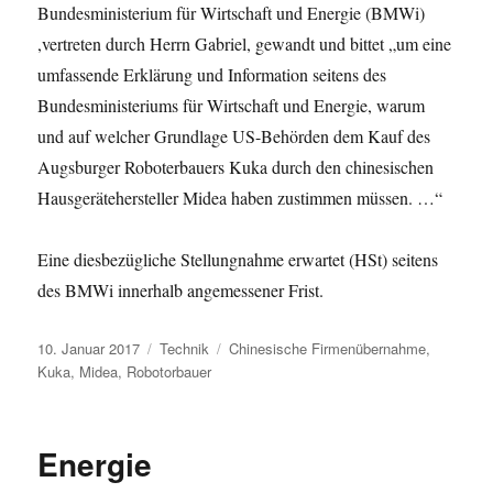
Bundesministerium für Wirtschaft und Energie (BMWi)
,vertreten durch Herrn Gabriel, gewandt und bittet „um eine
umfassende Erklärung und Information seitens des
Bundesministeriums für Wirtschaft und Energie, warum
und auf welcher Grundlage US-Behörden dem Kauf des
Augsburger Roboterbauers Kuka durch den chinesischen
Hausgerätehersteller Midea haben zustimmen müssen. …“
Eine diesbezügliche Stellungnahme erwartet (HSt) seitens
des BMWi innerhalb angemessener Frist.
Veröffentlicht
Kategorien
Schlagwörter
10. Januar 2017
Technik
Chinesische Firmenübernahme
,
am
Kuka
,
Midea
,
Robotorbauer
Energie