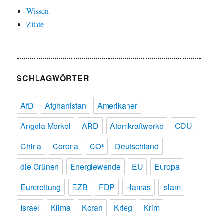
Wissen
Zitate
SCHLAGWÖRTER
AfD
Afghanistan
Amerikaner
Angela Merkel
ARD
Atomkraftwerke
CDU
China
Corona
CO²
Deutschland
die Grünen
Energiewende
EU
Europa
Eurorettung
EZB
FDP
Hamas
Islam
Israel
Klima
Koran
Krieg
Krim