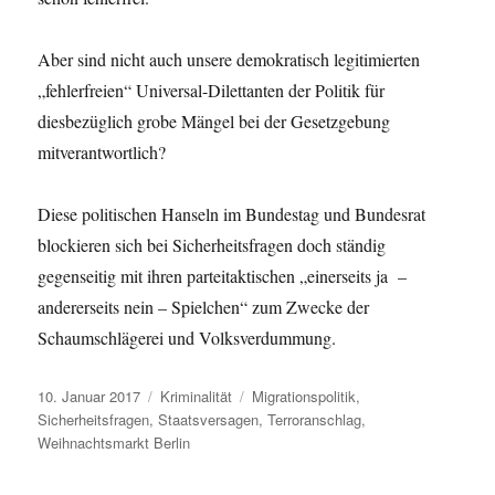
Aber sind nicht auch unsere demokratisch legitimierten
„fehlerfreien“ Universal-Dilettanten der Politik für
diesbezüglich grobe Mängel bei der Gesetzgebung
mitverantwortlich?
Diese politischen Hanseln im Bundestag und Bundesrat
blockieren sich bei Sicherheitsfragen doch ständig
gegenseitig mit ihren parteitaktischen „einerseits ja –
andererseits nein – Spielchen“ zum Zwecke der
Schaumschlägerei und Volksverdummung.
Veröffentlicht
Kategorien
Schlagwörter
10. Januar 2017
Kriminalität
Migrationspolitik
,
am
Sicherheitsfragen
,
Staatsversagen
,
Terroranschlag
,
Weihnachtsmarkt Berlin