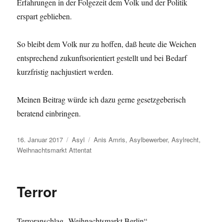
Erfahrungen in der Folgezeit dem Volk und der Politik
erspart geblieben.
So bleibt dem Volk nur zu hoffen, daß heute die Weichen
entsprechend zukunftsorientiert gestellt und bei Bedarf
kurzfristig nachjustiert werden.
Meinen Beitrag würde ich dazu gerne gesetzgeberisch
beratend einbringen.
Veröffentlicht
Kategorien
Schlagwörter
16. Januar 2017
Asyl
Anis Amris
,
Asylbewerber
,
Asylrecht
,
am
Weihnachtsmarkt Attentat
Terror
Terroranschlag „Weihnachtsmarkt Berlin“