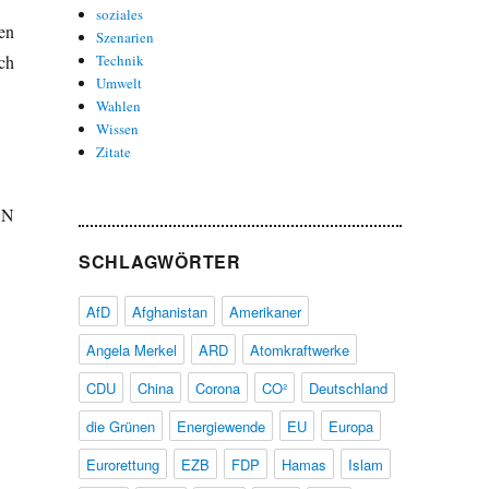
soziales
en
Szenarien
ch
Technik
Umwelt
Wahlen
Wissen
Zitate
BN
SCHLAGWÖRTER
AfD
Afghanistan
Amerikaner
Angela Merkel
ARD
Atomkraftwerke
CDU
China
Corona
CO²
Deutschland
die Grünen
Energiewende
EU
Europa
Eurorettung
EZB
FDP
Hamas
Islam