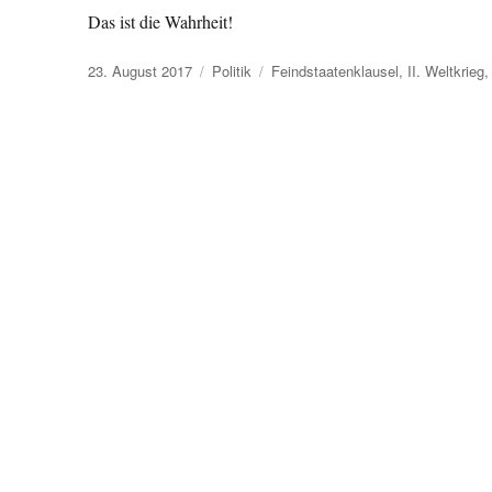
Das ist die Wahrheit!
Veröffentlicht
Kategorien
Schlagwörter
23. August 2017
Politik
Feindstaatenklausel
,
II. Weltkrieg
am