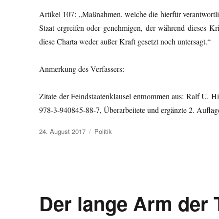
Artikel 107: „Maßnahmen, welche die hierfür verantwortl
Staat ergreifen oder genehmigen, der während dieses Kri
diese Charta weder außer Kraft gesetzt noch untersagt.“
Anmerkung des Verfassers:
Zitate der Feindstaatenklausel entnommen aus: Ralf U. H
978-3-940845-88-7, Überarbeitete und ergänzte 2. Auflag
Veröffentlicht
Kategorien
24. August 2017
Politik
am
Der lange Arm der T