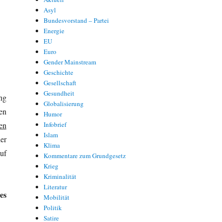
Asyl
Bundesvorstand – Partei
Energie
EU
Euro
Gender Mainstream
Geschichte
Gesellschaft
Gesundheit
ng
Globalisierung
en
Humor
en
Infobrief
Islam
er
Klima
uf
Kommentare zum Grundgesetz
Krieg
Kriminalität
Literatur
es
Mobilität
Politik
Satire