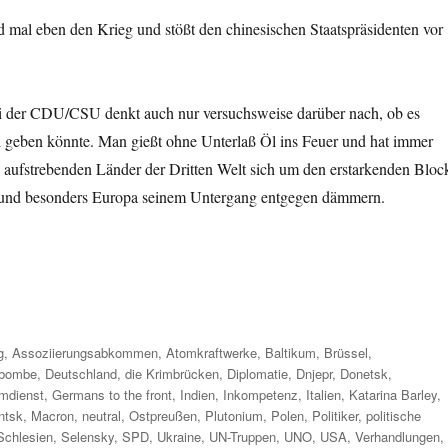
 mal eben den Krieg und stößt den chinesischen Staatspräsidenten vor
bei der CDU/CSU denkt auch nur versuchsweise darüber nach, ob es
 geben könnte. Man gießt ohne Unterlaß Öl ins Feuer und hat immer
e aufstrebenden Länder der Dritten Welt sich um den erstarkenden Bloc
 und besonders Europa seinem Untergang entgegen dämmern.
er
g
,
Assoziierungsabkommen
,
Atomkraftwerke
,
Baltikum
,
Brüssel
,
mbombe
,
Deutschland
,
die Krimbrücken
,
Diplomatie
,
Dnjepr
,
Donetsk
,
mdienst
,
Germans to the front
,
Indien
,
Inkompetenz
,
Italien
,
Katarina Barley
,
ntsk
,
Macron
,
neutral
,
Ostpreußen
,
Plutonium
,
Polen
,
Politiker
,
politische
Schlesien
,
Selensky
,
SPD
,
Ukraine
,
UN-Truppen
,
UNO
,
USA
,
Verhandlungen
,