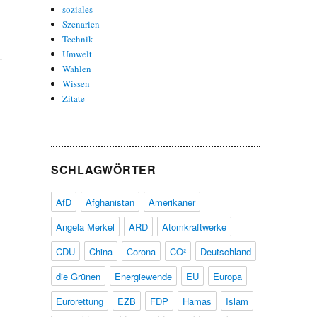
soziales
Szenarien
Technik
Umwelt
r
Wahlen
Wissen
Zitate
SCHLAGWÖRTER
AfD
Afghanistan
Amerikaner
Angela Merkel
ARD
Atomkraftwerke
CDU
China
Corona
CO²
Deutschland
die Grünen
Energiewende
EU
Europa
Eurorettung
EZB
FDP
Hamas
Islam