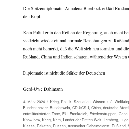
Die Spitzendiplomatin Annalena Baerbock erklärt Rußland
den Kopf.
Kein Politiker in den Reihen der Regierung, auch nicht 
vielleicht wieder einmal normale Beziehungen zu Rußland
noch nicht bemerkt, daß die Welt sich neu formiert und di
Rußland, China und Indien scharen, während der Westen
Diplomatie ist nicht die Stärke der Deutschen!
Gerd-Uwe Dahlmann
Veröffentlicht
Kategorien
Schlagwört
4. März 2024
Krieg
,
Politik
,
Szenarien
,
Wissen
2. Weltkrie
am
Bundeskanzler
,
Bundeswehr
,
CDU/CSU
,
China
,
deutsche Ato
entmilitarisierten Zone
,
EU
,
Frankreich
,
Friedenstruppen
,
Gehei
Know how
,
Krieg
,
Krim
,
Länder der Dritten Welt
,
Lemberg
,
Luga
Klasse
,
Raketen
,
Russen
,
russischer Geheimdienst
,
Rußland
,