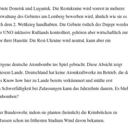
biete Donetsk und Lugantsk. Die Restukraine wird vorerst in mehrere
Verwaltung des Gebietes um Lemberg bewerben wird, ähnlich wie sie es
ch dem 2. Weltkrieg handhabten. Die Gebiete östlich des Dnjepr werde
er UNO inklusive Rußlands kontrolliert, gehören aber wirtschaftlich zur
 ihrer Haustür. Die Rest-Ukraine wird neutral, kann aber ein
eigene deutsche Atombombe ins Spiel gebracht. Diese Absicht zeigt
diesem Lande. Deutschland hat keine Atomkraftwerke im Betrieb, die d
as Know how hier zu Lande bereits verkümmert und müßte erst
Schwerfälligkeit bei Zulassungen kann das Jahrzehnte dauern. Es blie
tombomben?
der Bundeswehr, indem sie planten (heimlich) die Krimbrücken zu
 Russen schon im frühesten Stadium Wind davon bekamen.