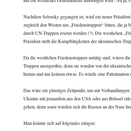
ihn ein westlicher Geheimdienst umbringen wird? Na ja, e
Nachdem Selensky gegangen ist, wird ein neuer Präsident in
zugleich den Westen um „Friedenstruppen“ bitten, die ja b
durch UN-Truppen ersetzt werden (?). Die westlichen „Fr
Präsident stellt die Kampftätigkeiten der ukrainischen Tru
Da die westlichen Friedenstruppen untätig sind, wären d
Truppen anzugreifen, denn sie wurden von der ukrainische
herum und tun keinem etwas. Es würde eine Pattsituation 
Das wäre ein günstiger Zeitpunkt, um mit Verhandlungen 
Ukraine mit jemandem aus den USA oder aus Brüssel oder 
gehen, denn sonst würden sich die Russen an der Nase 
Man könnte sich auf folgendes einigen: