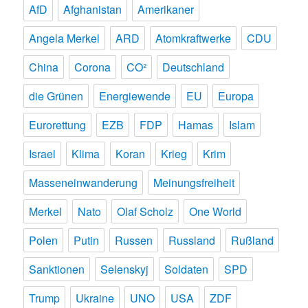
AfD
Afghanistan
Amerikaner
Angela Merkel
ARD
Atomkraftwerke
CDU
China
Corona
CO²
Deutschland
die Grünen
Energiewende
EU
Europa
Eurorettung
EZB
FDP
Hamas
Islam
Israel
Klima
Koran
Krieg
Krim
Masseneinwanderung
Meinungsfreiheit
Merkel
Nato
Olaf Scholz
One World
Polen
Putin
Russen
Russland
Rußland
Sanktionen
Selenskyj
Soldaten
SPD
Trump
Ukraine
UNO
USA
ZDF