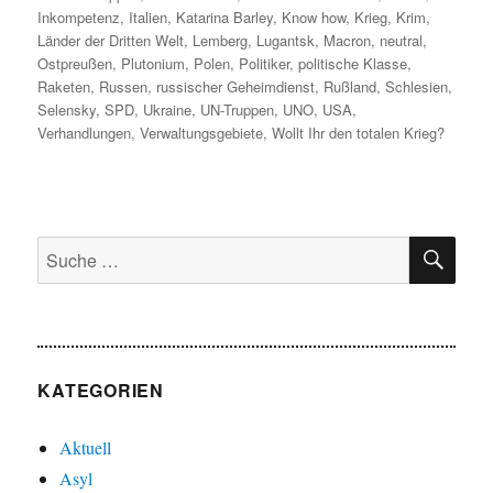
Inkompetenz
,
Italien
,
Katarina Barley
,
Know how
,
Krieg
,
Krim
,
Länder der Dritten Welt
,
Lemberg
,
Lugantsk
,
Macron
,
neutral
,
Ostpreußen
,
Plutonium
,
Polen
,
Politiker
,
politische Klasse
,
Raketen
,
Russen
,
russischer Geheimdienst
,
Rußland
,
Schlesien
,
Selensky
,
SPD
,
Ukraine
,
UN-Truppen
,
UNO
,
USA
,
Verhandlungen
,
Verwaltungsgebiete
,
Wollt Ihr den totalen Krieg?
SU
Suche
nach:
KATEGORIEN
Aktuell
Asyl