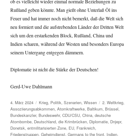
ob es vielleicht wieder einmal normale Beziehungen zu
Rußland geben könnte. Man gießt ohne Unterlaß Öl ins
Feuer und hat immer noch nicht bemerkt, daß die Welt sich
neu formiert und die aufstrebenden Länder der Dritten Welt
sich um den erstarkenden Block, Rußland, China und
Indien scharen, während der Westen und besonders Europa
seinem Untergang entgegen dämmern.
Diplomatie ist nicht die Stärke der Deutschen!
Gerd-Uwe Dahlmann
Veröffentlicht
Kategorien
Schlagwörter
4. März 2024
Krieg
,
Politik
,
Szenarien
,
Wissen
2. Weltkrieg
,
am
Assoziierungsabkommen
,
Atomkraftwerke
,
Baltikum
,
Brüssel
,
Bundeskanzler
,
Bundeswehr
,
CDU/CSU
,
China
,
deutsche
Atombombe
,
Deutschland
,
die Krimbrücken
,
Diplomatie
,
Dnjepr
,
Donetsk
,
entmilitarisierten Zone
,
EU
,
Frankreich
,
Friedenstruppen
,
Geheimdienst
,
Germans to the front
,
Indien
,