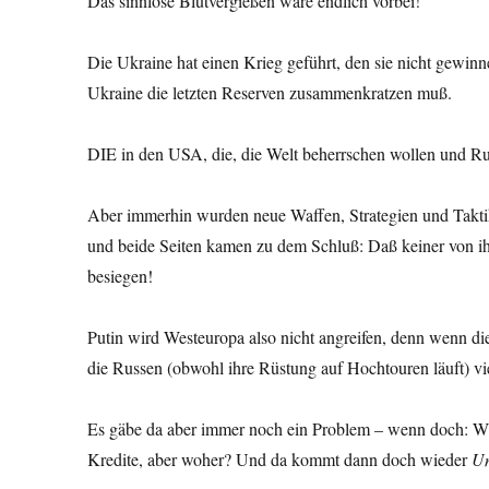
Das sinnlose Blutvergießen wäre endlich vorbei!
Die Ukraine hat einen Krieg geführt, den sie nicht gewin
Ukraine die letzten Reserven zusammenkratzen muß.
DIE in den USA, die, die Welt beherrschen wollen und Rußla
Aber immerhin wurden neue Waffen, Strategien und Taktik
und beide Seiten kamen zu dem Schluß: Daß keiner von ihn
besiegen!
Putin wird Westeuropa also nicht angreifen, denn wenn di
die Russen (obwohl ihre Rüstung auf Hochtouren läuft) vie
Es gäbe da aber immer noch ein Problem – wenn doch: Wi
Kredite, aber woher? Und da kommt dann doch wieder
Un