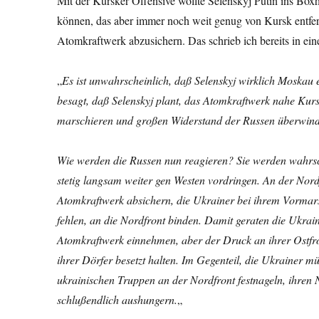
Mit der Kursker Offensive wollte Selenskyj Putin ins Boxho
können, das aber immer noch weit genug von Kursk entfer
Atomkraftwerk abzusichern. Das schrieb ich bereits in ei
„
Es ist unwahrscheinlich, daß Selenskyj wirklich Moskau er
besagt, daß Selenskyj plant, das Atomkraftwerk nahe Kur
marschieren und großen Widerstand der Russen überwin
Wie werden die Russen nun reagieren? Sie werden wahrsch
stetig langsam weiter gen Westen vordringen. An der Nord
Atomkraftwerk absichern, die Ukrainer bei ihrem Vormarsc
fehlen, an die Nordfront binden. Damit geraten die Ukra
Atomkraftwerk einnehmen, aber der Druck an ihrer Ostfron
ihrer Dörfer besetzt halten. Im Gegenteil, die Ukrainer m
ukrainischen Truppen an der Nordfront festnageln, ihren
schlußendlich aushungern.
„