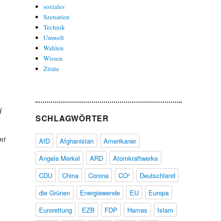
soziales
Szenarien
Technik
Umwelt
Wahlen
Wissen
Zitate
d
SCHLAGWÖRTER
nt
AfD
Afghanistan
Amerikaner
Angela Merkel
ARD
Atomkraftwerke
CDU
China
Corona
CO²
Deutschland
die Grünen
Energiewende
EU
Europa
Eurorettung
EZB
FDP
Hamas
Islam