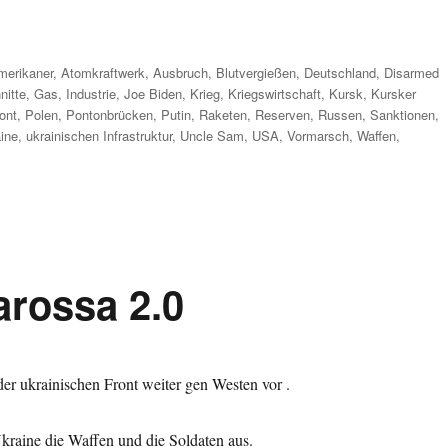
hlagwörter
merikaner
,
Atomkraftwerk
,
Ausbruch
,
Blutvergießen
,
Deutschland
,
Disarmed
nitte
,
Gas
,
Industrie
,
Joe Biden
,
Krieg
,
Kriegswirtschaft
,
Kursk
,
Kursker
ont
,
Polen
,
Pontonbrücken
,
Putin
,
Raketen
,
Reserven
,
Russen
,
Sanktionen
,
ine
,
ukrainischen Infrastruktur
,
Uncle Sam
,
USA
,
Vormarsch
,
Waffen
,
rossa 2.0
er ukrainischen Front weiter gen Westen vor .
kraine die Waffen und die Soldaten aus.