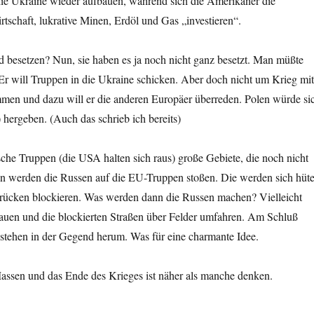
 die Ukraine wieder aufbauen, während sich die Amerikaner die
rtschaft, lukrative Minen, Erdöl und Gas „investieren“.
 besetzen? Nun, sie haben es ja noch nicht ganz besetzt. Man müßte
Er will Truppen in die Ukraine schicken. Aber doch nicht um Krieg mi
men und dazu will er die anderen Europäer überreden. Polen würde si
 hergeben. (Auch das schrieb ich bereits)
che Truppen (die USA halten sich raus) große Gebiete, die noch nicht
nn werden die Russen auf die EU-Truppen stoßen. Die werden sich hüt
Brücken blockieren. Was werden dann die Russen machen? Vielleicht
auen und die blockierten Straßen über Felder umfahren. Am Schluß
stehen in der Gegend herum. Was für eine charmante Idee.
Massen und das Ende des Krieges ist näher als manche denken.