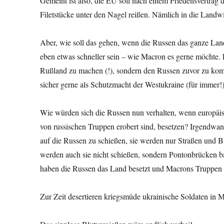
Gemeint ist also, die EU soll nach einem Friedensvertrag
Filetstücke unter den Nagel reißen. Nämlich in die Landwi
Aber, wie soll das gehen, wenn die Russen das ganze Land
eben etwas schneller sein – wie Macron es gerne möchte. 
Rußland zu machen (!), sondern den Russen zuvor zu kom
sicher gerne als Schutzmacht der Westukraine (für immer!)
Wie würden sich die Russen nun verhalten, wenn europäis
von russischen Truppen erobert sind, besetzen? Irgendwa
auf die Russen zu schießen, sie werden nur Straßen und 
werden auch sie nicht schießen, sondern Pontonbrücken b
haben die Russen das Land besetzt und Macrons Truppen 
Zur Zeit desertieren kriegsmüde ukrainische Soldaten in 