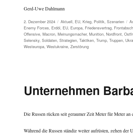
Gerd-Uwe Dahlmann
Veröffentlicht
Kategorien
Sc
2. Dezember 2024
Aktuell
,
EU
,
Krieg
,
Politik
,
Szenarien
A
am
Enemy Forces
,
Erdöl
,
EU
,
Europa
,
Friedensvertrag
,
Frontabsch
Offensive
,
Macron
,
Meinungsmacher
,
Munition
,
Nordfront
,
Ostfr
Selensky
,
Soldaten
,
Strategien
,
Taktiken
,
Trump
,
Truppen
,
Ukra
Westeuropa
,
Westukraine
,
Zerstörung
Unternehmen Barba
Die Russen rücken seit geraumer Zeit Meter für Meter an d
Während die Russen ständig weiter aufrüsten, gehen der U