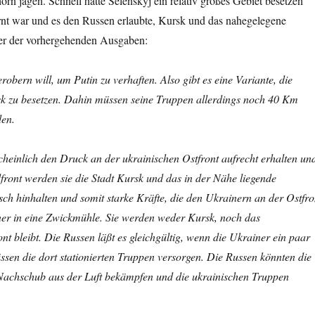
rn jagen. Schnell hatte Selenskyj ein relativ großes Gebiet besetzen
nt war und es den Russen erlaubte, Kursk und das nahegelegene
ner der vorhergehenden Ausgaben:
obern will, um Putin zu verhaften. Also gibt es eine Variante, die
sk zu besetzen. Dahin müssen seine Truppen allerdings noch 40 Km
den.
einlich den Druck an der ukrainischen Ostfront aufrecht erhalten un
front werden sie die Stadt Kursk und das in der Nähe liegende
h hinhalten und somit starke Kräfte, die den Ukrainern an der Ostfro
iner in eine Zwickmühle. Sie werden weder Kursk, noch das
t bleibt. Die Russen läßt es gleichgültig, wenn die Ukrainer ein paar
üssen die dort stationierten Truppen versorgen. Die Russen könnten die
 Nachschub aus der Luft bekämpfen und die ukrainischen Truppen