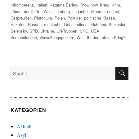
Inkompetenz
,
Italien
,
Katarina Barley
,
Know how
,
Krieg
,
Krim
,
Länder der Dritten Welt
,
Lemberg
,
Lugantsk
,
Macron
,
neutral
,
Ostpreußen
,
Plutonium
,
Polen
,
Politiker
,
politische Klasse
,
Raketen
,
Russen
,
russischer Geheimdienst
,
Rußland
,
Schlesien
,
Selensky
,
SPD
,
Ukraine
,
UN-Truppen
,
UNO
,
USA
,
Verhandlungen
,
Verwaltungsgebiete
,
Wollt Ihr den totalen Krieg?
SU
Suche
nach:
KATEGORIEN
Aktuell
Asyl