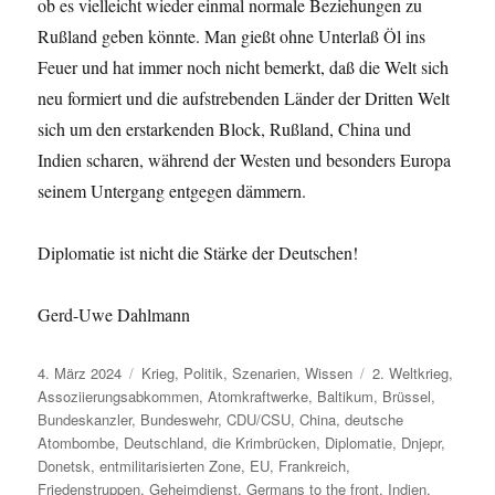
ob es vielleicht wieder einmal normale Beziehungen zu
Rußland geben könnte. Man gießt ohne Unterlaß Öl ins
Feuer und hat immer noch nicht bemerkt, daß die Welt sich
neu formiert und die aufstrebenden Länder der Dritten Welt
sich um den erstarkenden Block, Rußland, China und
Indien scharen, während der Westen und besonders Europa
seinem Untergang entgegen dämmern.
Diplomatie ist nicht die Stärke der Deutschen!
Gerd-Uwe Dahlmann
Veröffentlicht
Kategorien
Schlagwörter
4. März 2024
Krieg
,
Politik
,
Szenarien
,
Wissen
2. Weltkrieg
,
am
Assoziierungsabkommen
,
Atomkraftwerke
,
Baltikum
,
Brüssel
,
Bundeskanzler
,
Bundeswehr
,
CDU/CSU
,
China
,
deutsche
Atombombe
,
Deutschland
,
die Krimbrücken
,
Diplomatie
,
Dnjepr
,
Donetsk
,
entmilitarisierten Zone
,
EU
,
Frankreich
,
Friedenstruppen
,
Geheimdienst
,
Germans to the front
,
Indien
,