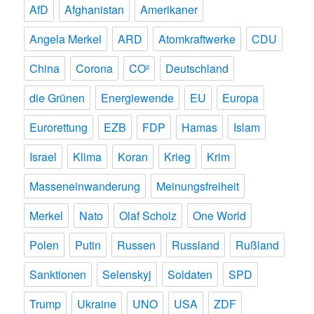
AfD
Afghanistan
Amerikaner
Angela Merkel
ARD
Atomkraftwerke
CDU
China
Corona
CO²
Deutschland
die Grünen
Energiewende
EU
Europa
Eurorettung
EZB
FDP
Hamas
Islam
Israel
Klima
Koran
Krieg
Krim
Masseneinwanderung
Meinungsfreiheit
Merkel
Nato
Olaf Scholz
One World
Polen
Putin
Russen
Russland
Rußland
Sanktionen
Selenskyj
Soldaten
SPD
Trump
Ukraine
UNO
USA
ZDF