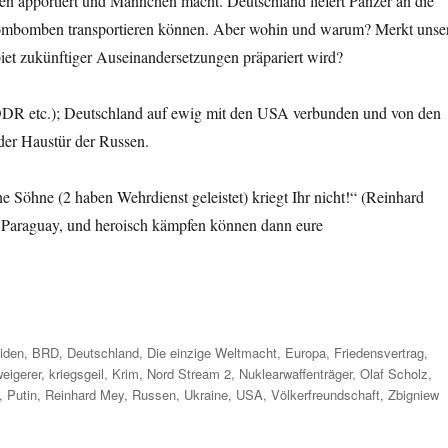
n apportiert und Männchen macht. Deutschland liefert Panzer an die
ombomben transportieren können. Aber wohin und warum? Merkt unse
iet zukünftiger Auseinandersetzungen präpariert wird?
DDR etc.); Deutschland auf ewig mit den USA verbunden und von den
der Haustür der Russen.
ine Söhne (2 haben Wehrdienst geleistet) kriegt Ihr nicht!“ (Reinhard
Paraguay, und heroisch kämpfen können dann eure
iden
,
BRD
,
Deutschland
,
Die einzige Weltmacht
,
Europa
,
Friedensvertrag
,
eigerer
,
kriegsgeil
,
Krim
,
Nord Stream 2
,
Nuklearwaffenträger
,
Olaf Scholz
,
,
Putin
,
Reinhard Mey
,
Russen
,
Ukraine
,
USA
,
Völkerfreundschaft
,
Zbigniew