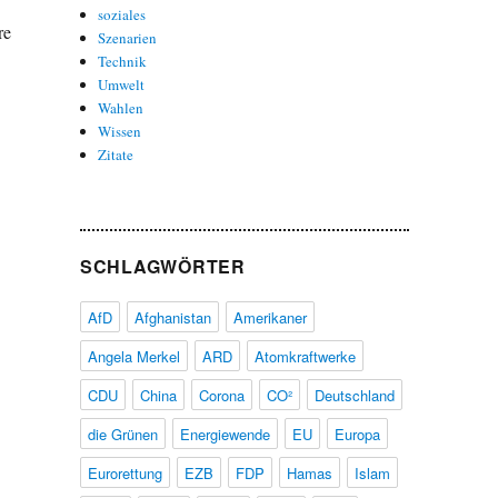
soziales
re
Szenarien
Technik
Umwelt
Wahlen
Wissen
Zitate
SCHLAGWÖRTER
AfD
Afghanistan
Amerikaner
Angela Merkel
ARD
Atomkraftwerke
CDU
China
Corona
CO²
Deutschland
die Grünen
Energiewende
EU
Europa
Eurorettung
EZB
FDP
Hamas
Islam