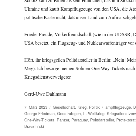
Scholz kam zu Biden als sein Hündchen, das ihm Stöckche
Ukraine und kauft Kampfflugzeuge von den USA, die At
politische Kaste nicht, daß unser Land zum Aufmarschgeb
Friede, Freude, Völkerfreundschaft (wie in der UDSSR, 
USA besetzt, ein Flugzeug- und Nuklearwaffenträger vor 
Hört, ihr kriegsgeilen Politdarsteller in Berlin: „Nein! Me
Mey). Ich besorge meinen Söhnen One-Way-Tickets nach 
Kriegsdienstverweigerer.
Gerd-Uwe Dahlmann
Veröffentlicht
Kategorien
Schlagwörter
7. März 2023
Gesellschaft
,
Krieg
,
Politik
ampfflugzeuge
,
B
am
George Friedman
,
Geostrategen
,
II. Weltkrieg
,
Kriegsdienstverw
One-Way-Tickets
,
Panzer
,
Paraguay
,
Politdarsteller
,
Protektorat
Brzezin´ski