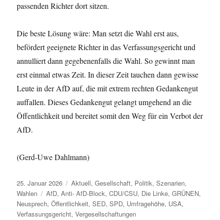
passenden Richter dort sitzen.
Die beste Lösung wäre: Man setzt die Wahl erst aus,
befördert geeignete Richter in das Verfassungsgericht und
annulliert dann gegebenenfalls die Wahl. So gewinnt man
erst einmal etwas Zeit. In dieser Zeit tauchen dann gewisse
Leute in der AfD auf, die mit extrem rechten Gedankengut
auffallen. Dieses Gedankengut gelangt umgehend an die
Öffentlichkeit und bereitet somit den Weg für ein Verbot der
AfD.
(Gerd-Uwe Dahlmann)
Veröffentlicht
Kategorien
25. Januar 2026
Aktuell
,
Gesellschaft
,
Politik
,
Szenarien
,
am
Schlagwörter
Wahlen
AfD
,
Anti- AfD-Block
,
CDU/CSU
,
Die Linke
,
GRÜNEN
,
Neusprech
,
Öffentlichkeit
,
SED
,
SPD
,
Umfragehöhe
,
USA
,
Verfassungsgericht
,
Vergesellschaftungen