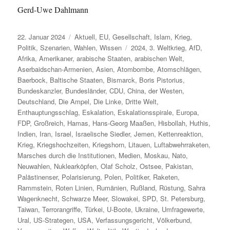
Gerd-Uwe Dahlmann
Veröffentlicht
Kategorien
22. Januar 2024
Aktuell
,
EU
,
Gesellschaft
,
Islam
,
Krieg
,
am
Schlagwörter
Politik
,
Szenarien
,
Wahlen
,
Wissen
2024
,
3. Weltkrieg
,
AfD
,
Afrika
,
Amerikaner
,
arabische Staaten
,
arabischen Welt
,
Aserbaidschan-Armenien
,
Asien
,
Atombombe
,
Atomschlägen
,
Baerbock
,
Baltische Staaten
,
Bismarck
,
Boris Pistorius
,
Bundeskanzler
,
Bundesländer
,
CDU
,
China
,
der Westen
,
Deutschland
,
Die Ampel
,
Die Linke
,
Dritte Welt
,
Enthauptungsschlag
,
Eskalation
,
Eskalationsspirale
,
Europa
,
FDP
,
Großreich
,
Hamas
,
Hans-Georg Maaßen
,
Hisbollah
,
Huthis
,
Indien
,
Iran
,
Israel
,
Israelische Siedler
,
Jemen
,
Kettenreaktion
,
Krieg
,
Kriegshochzeiten
,
Kriegshorn
,
Litauen
,
Luftabwehrraketen
,
Marsches durch die Institutionen
,
Medien
,
Moskau
,
Nato
,
Neuwahlen
,
Nuklearköpfen
,
Olaf Scholz
,
Ostsee
,
Pakistan
,
Palästinenser
,
Polarisierung
,
Polen
,
Politiker
,
Raketen
,
Rammstein
,
Roten Linien
,
Rumänien
,
Rußland
,
Rüstung
,
Sahra
Wagenknecht
,
Schwarze Meer
,
Slowakei
,
SPD
,
St. Petersburg
,
Taiwan
,
Terrorangriffe
,
Türkei
,
U-Boote
,
Ukraine
,
Umfragewerte
,
Ural
,
US-Strategen
,
USA
,
Verfassungsgericht
,
Völkerbund
,