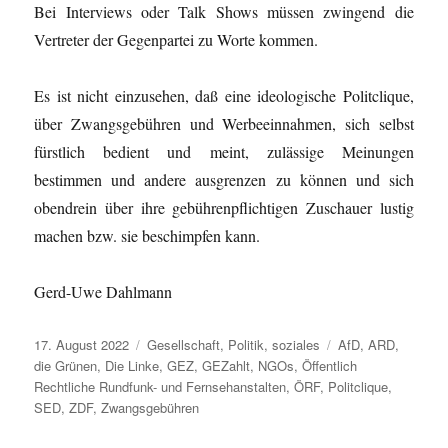
Bei Interviews oder Talk Shows müssen zwingend die
Vertreter der Gegenpartei zu Worte kommen.
Es ist nicht einzusehen, daß eine ideologische Politclique,
über Zwangsgebühren und Werbeeinnahmen, sich selbst
fürstlich bedient und meint, zulässige Meinungen
bestimmen und andere ausgrenzen zu können und sich
obendrein über ihre gebührenpflichtigen Zuschauer lustig
machen bzw. sie beschimpfen kann.
Gerd-Uwe Dahlmann
Veröffentlicht
Kategorien
Schlagwörter
17. August 2022
Gesellschaft
,
Politik
,
soziales
AfD
,
ARD
,
am
die Grünen
,
Die Linke
,
GEZ
,
GEZahlt
,
NGOs
,
Öffentlich
Rechtliche Rundfunk- und Fernsehanstalten
,
ÖRF
,
Politclique
,
SED
,
ZDF
,
Zwangsgebühren