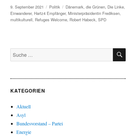
Veröffentlicht
Kategorien
Schlagwörter
9. September 2021
Politik
Dänemark
,
die Grünen
,
Die Linke
,
am
Einwanderer
,
Hartz4 Empfänger
,
Ministerpräsidentin Frediksen
,
multikulturell
,
Refuges Welcome
,
Robert Habeck
,
SPD
SU
Suche
nach:
KATEGORIEN
Aktuell
Asyl
Bundesvorstand – Partei
Energie