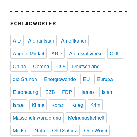
SCHLAGWÖRTER
AfD
Afghanistan
Amerikaner
Angela Merkel
ARD
Atomkraftwerke
CDU
China
Corona
CO²
Deutschland
die Grünen
Energiewende
EU
Europa
Eurorettung
EZB
FDP
Hamas
Islam
Israel
Klima
Koran
Krieg
Krim
Masseneinwanderung
Meinungsfreiheit
Merkel
Nato
Olaf Scholz
One World