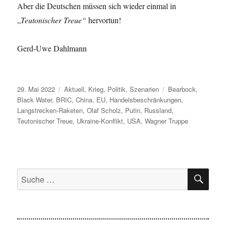
Aber die Deutschen müssen sich wieder einmal in
„
Teutonischer Treue“
hervortun!
Gerd-Uwe Dahlmann
Veröffentlicht
Kategorien
Schlagwörter
29. Mai 2022
Aktuell
,
Krieg
,
Politik
,
Szenarien
Bearbock
,
am
Black Water
,
BRIC
,
China
,
EU
,
Handelsbeschränkungen
,
Langstrecken-Raketen
,
Olaf Scholz
,
Putin
,
Russland
,
Teutonischer Treue
,
Ukraine-Konflikt
,
USA
,
Wagner Truppe
SU
Suche
nach: