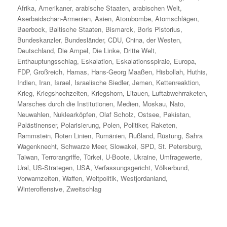
Afrika
,
Amerikaner
,
arabische Staaten
,
arabischen Welt
,
Aserbaidschan-Armenien
,
Asien
,
Atombombe
,
Atomschlägen
,
Baerbock
,
Baltische Staaten
,
Bismarck
,
Boris Pistorius
,
Bundeskanzler
,
Bundesländer
,
CDU
,
China
,
der Westen
,
Deutschland
,
Die Ampel
,
Die Linke
,
Dritte Welt
,
Enthauptungsschlag
,
Eskalation
,
Eskalationsspirale
,
Europa
,
FDP
,
Großreich
,
Hamas
,
Hans-Georg Maaßen
,
Hisbollah
,
Huthis
,
Indien
,
Iran
,
Israel
,
Israelische Siedler
,
Jemen
,
Kettenreaktion
,
Krieg
,
Kriegshochzeiten
,
Kriegshorn
,
Litauen
,
Luftabwehrraketen
,
Marsches durch die Institutionen
,
Medien
,
Moskau
,
Nato
,
Neuwahlen
,
Nuklearköpfen
,
Olaf Scholz
,
Ostsee
,
Pakistan
,
Palästinenser
,
Polarisierung
,
Polen
,
Politiker
,
Raketen
,
Rammstein
,
Roten Linien
,
Rumänien
,
Rußland
,
Rüstung
,
Sahra
Wagenknecht
,
Schwarze Meer
,
Slowakei
,
SPD
,
St. Petersburg
,
Taiwan
,
Terrorangriffe
,
Türkei
,
U-Boote
,
Ukraine
,
Umfragewerte
,
Ural
,
US-Strategen
,
USA
,
Verfassungsgericht
,
Völkerbund
,
Vorwarnzeiten
,
Waffen
,
Weltpolitik
,
Westjordanland
,
Winteroffensive
,
Zweitschlag