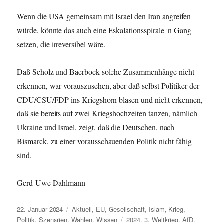
Wenn die USA gemeinsam mit Israel den Iran angreifen
würde, könnte das auch eine Eskalationsspirale in Gang
setzen, die irreversibel wäre.
Daß Scholz und Baerbock solche Zusammenhänge nicht
erkennen, war vorauszusehen, aber daß selbst Politiker der
CDU/CSU/FDP ins Kriegshorn blasen und nicht erkennen,
daß sie bereits auf zwei Kriegshochzeiten tanzen, nämlich
Ukraine und Israel, zeigt, daß die Deutschen, nach
Bismarck, zu einer vorausschauenden Politik nicht fähig
sind.
Gerd-Uwe Dahlmann
Veröffentlicht
Kategorien
22. Januar 2024
Aktuell
,
EU
,
Gesellschaft
,
Islam
,
Krieg
,
am
Schlagwörter
Politik
,
Szenarien
,
Wahlen
,
Wissen
2024
,
3. Weltkrieg
,
AfD
,