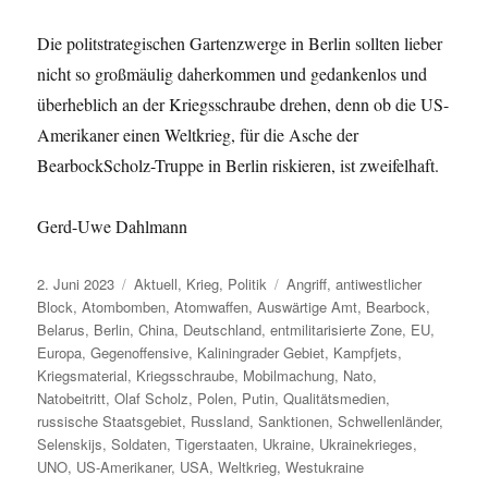
Die politstrategischen Gartenzwerge in Berlin sollten lieber
nicht so großmäulig daherkommen und gedankenlos und
überheblich an der Kriegsschraube drehen, denn ob die US-
Amerikaner einen Weltkrieg, für die Asche der
BearbockScholz-Truppe in Berlin riskieren, ist zweifelhaft.
Gerd-Uwe Dahlmann
Veröffentlicht
Kategorien
Schlagwörter
2. Juni 2023
Aktuell
,
Krieg
,
Politik
Angriff
,
antiwestlicher
am
Block
,
Atombomben
,
Atomwaffen
,
Auswärtige Amt
,
Bearbock
,
Belarus
,
Berlin
,
China
,
Deutschland
,
entmilitarisierte Zone
,
EU
,
Europa
,
Gegenoffensive
,
Kaliningrader Gebiet
,
Kampfjets
,
Kriegsmaterial
,
Kriegsschraube
,
Mobilmachung
,
Nato
,
Natobeitritt
,
Olaf Scholz
,
Polen
,
Putin
,
Qualitätsmedien
,
russische Staatsgebiet
,
Russland
,
Sanktionen
,
Schwellenländer
,
Selenskijs
,
Soldaten
,
Tigerstaaten
,
Ukraine
,
Ukrainekrieges
,
UNO
,
US-Amerikaner
,
USA
,
Weltkrieg
,
Westukraine