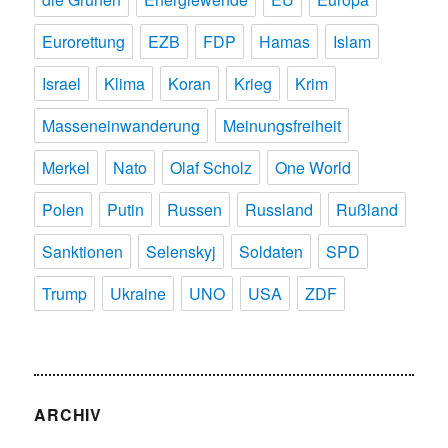
Eurorettung
EZB
FDP
Hamas
Islam
Israel
Klima
Koran
Krieg
Krim
Masseneinwanderung
Meinungsfreiheit
Merkel
Nato
Olaf Scholz
One World
Polen
Putin
Russen
Russland
Rußland
Sanktionen
Selenskyj
Soldaten
SPD
Trump
Ukraine
UNO
USA
ZDF
ARCHIV