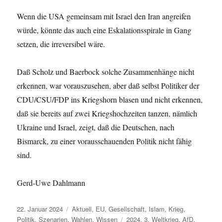
Wenn die USA gemeinsam mit Israel den Iran angreifen
würde, könnte das auch eine Eskalationsspirale in Gang
setzen, die irreversibel wäre.
Daß Scholz und Baerbock solche Zusammenhänge nicht
erkennen, war vorauszusehen, aber daß selbst Politiker der
CDU/CSU/FDP ins Kriegshorn blasen und nicht erkennen,
daß sie bereits auf zwei Kriegshochzeiten tanzen, nämlich
Ukraine und Israel, zeigt, daß die Deutschen, nach
Bismarck, zu einer vorausschauenden Politik nicht fähig
sind.
Gerd-Uwe Dahlmann
Veröffentlicht
Kategorien
22. Januar 2024
Aktuell
,
EU
,
Gesellschaft
,
Islam
,
Krieg
,
am
Schlagwörter
Politik
,
Szenarien
,
Wahlen
,
Wissen
2024
,
3. Weltkrieg
,
AfD
,