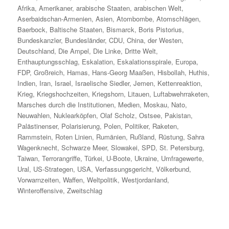
Afrika
,
Amerikaner
,
arabische Staaten
,
arabischen Welt
,
Aserbaidschan-Armenien
,
Asien
,
Atombombe
,
Atomschlägen
,
Baerbock
,
Baltische Staaten
,
Bismarck
,
Boris Pistorius
,
Bundeskanzler
,
Bundesländer
,
CDU
,
China
,
der Westen
,
Deutschland
,
Die Ampel
,
Die Linke
,
Dritte Welt
,
Enthauptungsschlag
,
Eskalation
,
Eskalationsspirale
,
Europa
,
FDP
,
Großreich
,
Hamas
,
Hans-Georg Maaßen
,
Hisbollah
,
Huthis
,
Indien
,
Iran
,
Israel
,
Israelische Siedler
,
Jemen
,
Kettenreaktion
,
Krieg
,
Kriegshochzeiten
,
Kriegshorn
,
Litauen
,
Luftabwehrraketen
,
Marsches durch die Institutionen
,
Medien
,
Moskau
,
Nato
,
Neuwahlen
,
Nuklearköpfen
,
Olaf Scholz
,
Ostsee
,
Pakistan
,
Palästinenser
,
Polarisierung
,
Polen
,
Politiker
,
Raketen
,
Rammstein
,
Roten Linien
,
Rumänien
,
Rußland
,
Rüstung
,
Sahra
Wagenknecht
,
Schwarze Meer
,
Slowakei
,
SPD
,
St. Petersburg
,
Taiwan
,
Terrorangriffe
,
Türkei
,
U-Boote
,
Ukraine
,
Umfragewerte
,
Ural
,
US-Strategen
,
USA
,
Verfassungsgericht
,
Völkerbund
,
Vorwarnzeiten
,
Waffen
,
Weltpolitik
,
Westjordanland
,
Winteroffensive
,
Zweitschlag