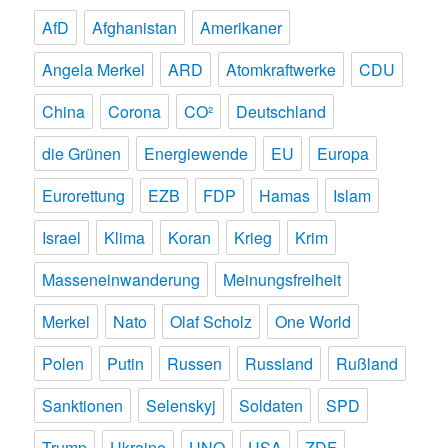
AfD
Afghanistan
Amerikaner
Angela Merkel
ARD
Atomkraftwerke
CDU
China
Corona
CO²
Deutschland
die Grünen
Energiewende
EU
Europa
Eurorettung
EZB
FDP
Hamas
Islam
Israel
Klima
Koran
Krieg
Krim
Masseneinwanderung
Meinungsfreiheit
Merkel
Nato
Olaf Scholz
One World
Polen
Putin
Russen
Russland
Rußland
Sanktionen
Selenskyj
Soldaten
SPD
Trump
Ukraine
UNO
USA
ZDF