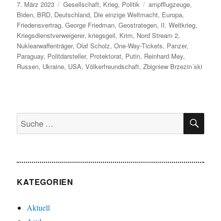
Veröffentlicht
Kategorien
Schlagwörter
7. März 2023
Gesellschaft
,
Krieg
,
Politik
ampfflugzeuge
,
am
Biden
,
BRD
,
Deutschland
,
Die einzige Weltmacht
,
Europa
,
Friedensvertrag
,
George Friedman
,
Geostrategen
,
II. Weltkrieg
,
Kriegsdienstverweigerer
,
kriegsgeil
,
Krim
,
Nord Stream 2
,
Nuklearwaffenträger
,
Olaf Scholz
,
One-Way-Tickets
,
Panzer
,
Paraguay
,
Politdarsteller
,
Protektorat
,
Putin
,
Reinhard Mey
,
Russen
,
Ukraine
,
USA
,
Völkerfreundschaft
,
Zbigniew Brzezin´ski
SU
Suche
nach:
KATEGORIEN
Aktuell