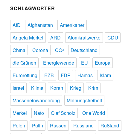
SCHLAGWÖRTER
AfD
Afghanistan
Amerikaner
Angela Merkel
ARD
Atomkraftwerke
CDU
China
Corona
CO²
Deutschland
die Grünen
Energiewende
EU
Europa
Eurorettung
EZB
FDP
Hamas
Islam
Israel
Klima
Koran
Krieg
Krim
Masseneinwanderung
Meinungsfreiheit
Merkel
Nato
Olaf Scholz
One World
Polen
Putin
Russen
Russland
Rußland