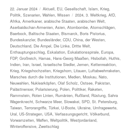
Veröffentlicht
Kategorien
22. Januar 2024
Aktuell
,
EU
,
Gesellschaft
,
Islam
,
Krieg
,
am
Schlagwörter
Politik
,
Szenarien
,
Wahlen
,
Wissen
2024
,
3. Weltkrieg
,
AfD
,
Afrika
,
Amerikaner
,
arabische Staaten
,
arabischen Welt
,
Aserbaidschan-Armenien
,
Asien
,
Atombombe
,
Atomschlägen
,
Baerbock
,
Baltische Staaten
,
Bismarck
,
Boris Pistorius
,
Bundeskanzler
,
Bundesländer
,
CDU
,
China
,
der Westen
,
Deutschland
,
Die Ampel
,
Die Linke
,
Dritte Welt
,
Enthauptungsschlag
,
Eskalation
,
Eskalationsspirale
,
Europa
,
FDP
,
Großreich
,
Hamas
,
Hans-Georg Maaßen
,
Hisbollah
,
Huthis
,
Indien
,
Iran
,
Israel
,
Israelische Siedler
,
Jemen
,
Kettenreaktion
,
Krieg
,
Kriegshochzeiten
,
Kriegshorn
,
Litauen
,
Luftabwehrraketen
,
Marsches durch die Institutionen
,
Medien
,
Moskau
,
Nato
,
Neuwahlen
,
Nuklearköpfen
,
Olaf Scholz
,
Ostsee
,
Pakistan
,
Palästinenser
,
Polarisierung
,
Polen
,
Politiker
,
Raketen
,
Rammstein
,
Roten Linien
,
Rumänien
,
Rußland
,
Rüstung
,
Sahra
Wagenknecht
,
Schwarze Meer
,
Slowakei
,
SPD
,
St. Petersburg
,
Taiwan
,
Terrorangriffe
,
Türkei
,
U-Boote
,
Ukraine
,
Umfragewerte
,
Ural
,
US-Strategen
,
USA
,
Verfassungsgericht
,
Völkerbund
,
Vorwarnzeiten
,
Waffen
,
Weltpolitik
,
Westjordanland
,
Winteroffensive
,
Zweitschlag