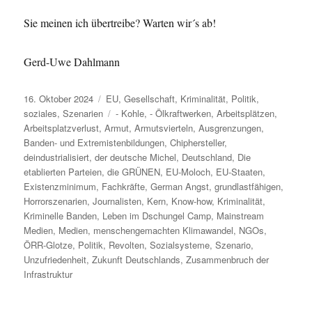
Sie meinen ich übertreibe? Warten wir´s ab!
Gerd-Uwe Dahlmann
Veröffentlicht
Kategorien
16. Oktober 2024
EU
,
Gesellschaft
,
Kriminalität
,
Politik
,
am
Schlagwörter
soziales
,
Szenarien
- Kohle
,
- Ölkraftwerken
,
Arbeitsplätzen
,
Arbeitsplatzverlust
,
Armut
,
Armutsvierteln
,
Ausgrenzungen
,
Banden- und Extremistenbildungen
,
Chiphersteller
,
deindustrialisiert
,
der deutsche Michel
,
Deutschland
,
Die
etablierten Parteien
,
die GRÜNEN
,
EU-Moloch
,
EU-Staaten
,
Existenzminimum
,
Fachkräfte
,
German Angst
,
grundlastfähigen
,
Horrorszenarien
,
Journalisten
,
Kern
,
Know-how
,
Kriminalität
,
Kriminelle Banden
,
Leben im Dschungel Camp
,
Mainstream
Medien
,
Medien
,
menschengemachten Klimawandel
,
NGOs
,
ÖRR-Glotze
,
Politik
,
Revolten
,
Sozialsysteme
,
Szenario
,
Unzufriedenheit
,
Zukunft Deutschlands
,
Zusammenbruch der
Infrastruktur