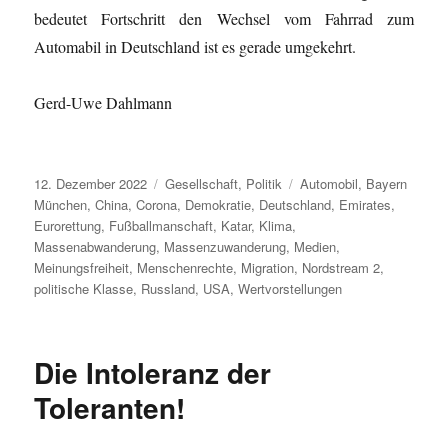
bedeutet Fortschritt den Wechsel vom Fahrrad zum
Automabil in Deutschland ist es gerade umgekehrt.
Gerd-Uwe Dahlmann
Veröffentlicht
Kategorien
Schlagwörter
12. Dezember 2022
Gesellschaft
,
Politik
Automobil
,
Bayern
am
München
,
China
,
Corona
,
Demokratie
,
Deutschland
,
Emirates
,
Eurorettung
,
Fußballmanschaft
,
Katar
,
Klima
,
Massenabwanderung
,
Massenzuwanderung
,
Medien
,
Meinungsfreiheit
,
Menschenrechte
,
Migration
,
Nordstream 2
,
politische Klasse
,
Russland
,
USA
,
Wertvorstellungen
Die Intoleranz der
Toleranten!