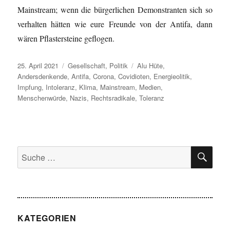
Mainstream; wenn die bürgerlichen Demonstranten sich so
verhalten hätten wie eure Freunde von der Antifa, dann
wären Pflastersteine geflogen.
Veröffentlicht
Kategorien
Schlagwörter
25. April 2021
Gesellschaft
,
Politik
Alu Hüte
,
am
Andersdenkende
,
Antifa
,
Corona
,
Covidioten
,
Energieolitik
,
Impfung
,
Intoleranz
,
Klima
,
Mainstream
,
Medien
,
Menschenwürde
,
Nazis
,
Rechtsradikale
,
Toleranz
SU
Suche
nach:
KATEGORIEN