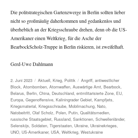
Die politstrategischen Gartenzwerge in Berlin sollten lieber
nicht so großmäulig daherkommen und gedankenlos und
überheblich an der Kriegsschraube drehen, denn ob die US-
Amerikaner einen Weltkrieg, für die Asche der
BearbockScholz-Truppe in Berlin riskieren, ist zweifelhaft.
Gerd-Uwe Dahlmann
Veröffentlicht
Kategorien
Schlagwörter
2. Juni 2023
Aktuell
,
Krieg
,
Politik
Angriff
,
antiwestlicher
am
Block
,
Atombomben
,
Atomwaffen
,
Auswärtige Amt
,
Bearbock
,
Belarus
,
Berlin
,
China
,
Deutschland
,
entmilitarisierte Zone
,
EU
,
Europa
,
Gegenoffensive
,
Kaliningrader Gebiet
,
Kampfjets
,
Kriegsmaterial
,
Kriegsschraube
,
Mobilmachung
,
Nato
,
Natobeitritt
,
Olaf Scholz
,
Polen
,
Putin
,
Qualitätsmedien
,
russische Staatsgebiet
,
Russland
,
Sanktionen
,
Schwellenländer
,
Selenskijs
,
Soldaten
,
Tigerstaaten
,
Ukraine
,
Ukrainekrieges
,
UNO
,
US-Amerikaner
,
USA
,
Weltkrieg
,
Westukraine