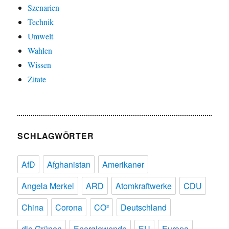
Szenarien
Technik
Umwelt
Wahlen
Wissen
Zitate
SCHLAGWÖRTER
AfD
Afghanistan
Amerikaner
Angela Merkel
ARD
Atomkraftwerke
CDU
China
Corona
CO²
Deutschland
die Grünen
Energiewende
EU
Europa