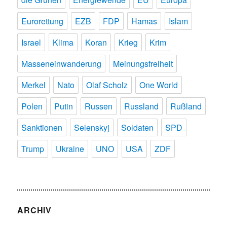
Eurorettung
EZB
FDP
Hamas
Islam
Israel
Klima
Koran
Krieg
Krim
Masseneinwanderung
Meinungsfreiheit
Merkel
Nato
Olaf Scholz
One World
Polen
Putin
Russen
Russland
Rußland
Sanktionen
Selenskyj
Soldaten
SPD
Trump
Ukraine
UNO
USA
ZDF
ARCHIV